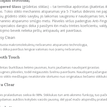
iajam telefonui;
pered Glass
(grūdintas stiklas) – tai termiškai apdorotas (įkaitintas 
las. Tokio stiklo mechaninis atsparumas yra 5-7 kartus didesnis nei papr
šių grūdinto stiklo savybių jis laikomas saugesniu ir naudojamas ten,
aninio atsparumo smūgio metu. Plėvelės viršus padengtas Anti-Finger
 specialios dangos dėka ji pasižymi itin mažu trinties koeficientu, vald
ojimo beveik nelieka pirštų antspaudų ant paviršiaus.
asy Clean
tuota makromolekulinių nešvarumo atsparumo technologija,
os dėka paviršius lengvai valomas nuo įvairių nešvarumų.
ooth Touch
lintas šiurkštaus lietimo jausmas, kuris jaučiamas naudojant įprastas
ugines plėveles, todėl mėgausitės švelniu paviršiumi. Naudojant pažangia
io stiklo medžiagas neatskirsite skirtumo nuo originalaus liečiamo stikliuk
ra Clear
is pralaidumas siekia iki 98%. Stikliukas turi anti-akinimo funkciją, tuo pači
ikydamas aukštos kokybės vaizdo jausmą, dėl ypač mažo atspindžių pralai