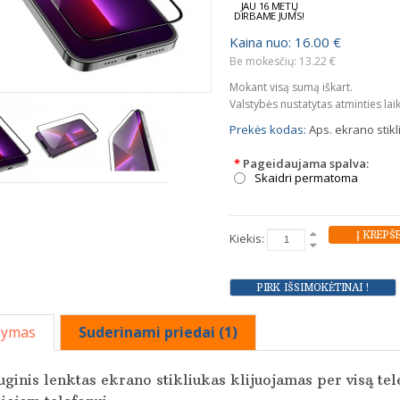
JAU 16 METŲ
DIRBAME JUMS!
Kaina nuo: 16.00 €
Be mokesčių: 13.22 €
Mokant visą sumą iškart.
Valstybės nustatytas atminties lai
Prekės kodas:
Aps. ekrano stik
*
Pageidaujama spalva:
Skaidri permatoma
Kiekis:
šymas
Suderinami priedai (1)
ginis lenktas ekrano stikliukas klijuojamas per visą t