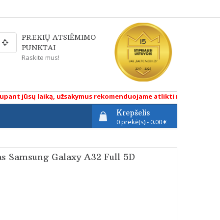
PREKIŲ ATSIĖMIMO
PUNKTAI
Raskite mus!
t jūsų laiką, užsakymus rekomenduojame atlikti renkantis pristat
Krepšelis
0 prekė(s) - 0.00 €
as Samsung Galaxy A32 Full 5D