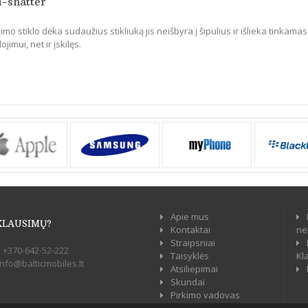
i-shatter
mo stiklo dėka sudaužius stikliuką jis neišbyra į šipulius ir išlieka tinkamas
jimui, net ir įskilęs.
Apie mus
KLAUSIMŲ?
Kontaktai
ne
Straipsniai
:
+370-642-52-222
Taisyklės
Kl
info@balticmobiles.lt
Atsiliepimai
Skundai
Pirkimo vadovas