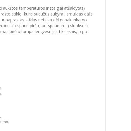
iki aukštos temperatūros ir staigiai atšaldytas)
asto stiklo, kuris sudužus subyra į smulkias dalis.
 kur paprastas stiklas netinka dėl nepakankamo
print (atspariu pirštų antspaudams) sluoksniu.
ymas pirštu tampa lengvesnis ir tikslesnis, o po
s
o.
u
dumo.