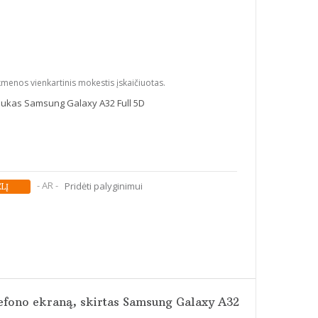
kmenos vienkartinis mokestis įskaičiuotas.
liukas Samsung Galaxy A32 Full 5D
- AR -
Pridėti palyginimui
elefono ekraną, skirtas Samsung Galaxy A32