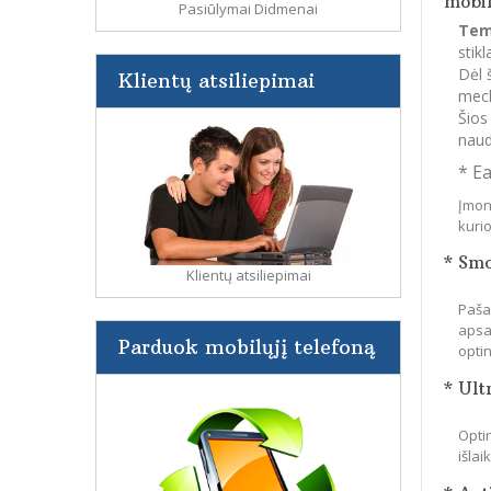
mobil
Pasiūlymai Didmenai
Tem
stik
Dėl 
Klientų atsiliepimai
mech
Šios
naud
* E
Įmon
kuri
* Sm
Klientų atsiliepimai
Paša
apsa
Parduok mobilųjį telefoną
optin
* Ult
Optin
išla