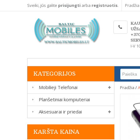
Sveiki, jūs galite
prisijungti
arba
registruotis
.
Pradžia
KAU
UŽS
+37
SERV
I-V 1
KATEGORIJOS
Mobilieji Telefonai
Pradžia
/
A
Planšetiniai kompiuteriai
Aksesuarai ir priedai
KARŠTA KAINA