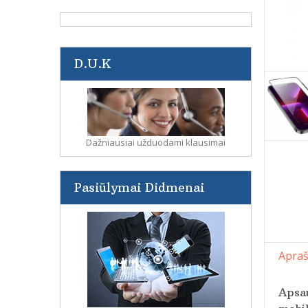
D.U.K
Dažniausiai užduodami klausimai
Pasiūlymai Didmenai
Apra
Apsau