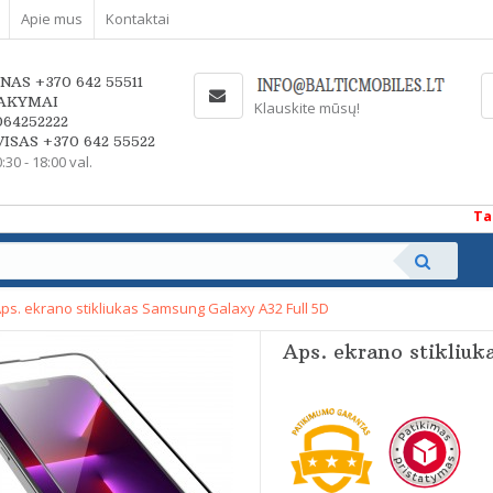
Apie mus
Kontaktai
NAS +370 642 55511
AKYMAI
Klauskite mūsų!
064252222
ISAS +370 642 55522
0:30 - 18:00 val.
Taupan
ps. ekrano stikliukas Samsung Galaxy A32 Full 5D
Aps. ekrano stikliuk