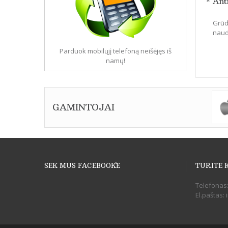
* Ant
Grūdi
naudo
Parduok mobilųjį telefoną neišėjęs iš
namų!
GAMINTOJAI
SEK MUS FACEBOOK`E
TURITE 
Telefonas
El.paštas: 