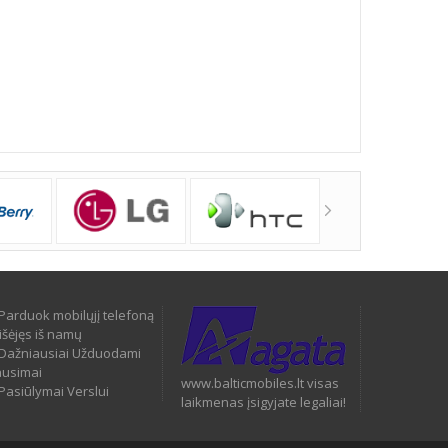
Parduok mobilųjį telefoną
išėjęs iš namų
Dažniausiai Užduodami
ausimai
www.balticmobiles.lt visas
Pasiūlymai Verslui
laikmenas įsigyjate legaliai!