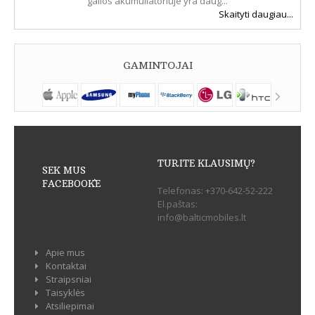
galios akumuliatoriuje yra daug...
Skaityti daugiau...
GAMINTOJAI
TURITE KLAUSIMŲ?
SEK MUS
FACEBOOK`E
Telefonas:
+370-642-52-222
El.paštas:
info@balticmobiles.lt
Apie mus
Kontaktai
Straipsniai
Taisyklės
Atsiliepimai