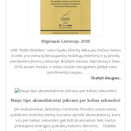
Stipriausi Lietuvoje 2016
UAB "Baltic Mobiles" savo lojalių klientų dėka jau trečius metus
iš eilės yra viena lyderiaujančių mobiliųjų telefonų ir jų priedų
pardavimo įmonių Lietuvoje. Būdami vienais stipriausių ir šiais,
2016-aisiais metais, ir toliau nuolat stengiamės pildyti savo
asortimentą naujau...
Skaityti daugiau...
Naujo tipo akumuliatoriai įsikraus per kelias sekundes!
JAV mokslininkai, dirbantys Centrinės Floridos universitete,
publikavo mokslinį darbą, kuriame aprašė akumuliatorių, kuris
vos per kelias sekundes gali būti įkraunamas tiek, kad jo
prikauptos energijos pakaktų kelioms dienoms. Didelės