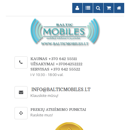
KAUNAS +370 642 55511
UŽSAKYMAI +37064252222
SERVISAS +370 642 55522
I-V 10:30 - 18:00 val.
Klauskite mūsų!
PREKIŲ ATSIĖMIMO PUNKTAI
Raskite mus!