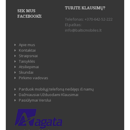
TURITE KLAUSIMŲ?
SEK MUS
FACEBOOK`E
Telefonas:
+370-642-52-222
El.paštas:
info@balticmobiles.lt
Apie mus
Kontaktai
Straipsniai
Taisyklės
Atsiliepimai
Skundai
Pirkimo vadovas
Parduok mobilųjį telefoną neišėjęs iš namų
Dažniausiai Užduodami Klausimai
Pasiūlymai Verslui