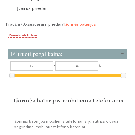
Įvairūs priedai
-
Pradžia
/
Aksesuarai ir priedai
/
Išorinės baterijos
Panaikinti filtrus
Filtruoti pagal kainą:
-
€
Išorinės baterijos mobiliems telefonams
Išorinės baterijos mobiliems telefonams​ įkrauti išsikrovus
pagrindinei mobilaus telefono baterijai.