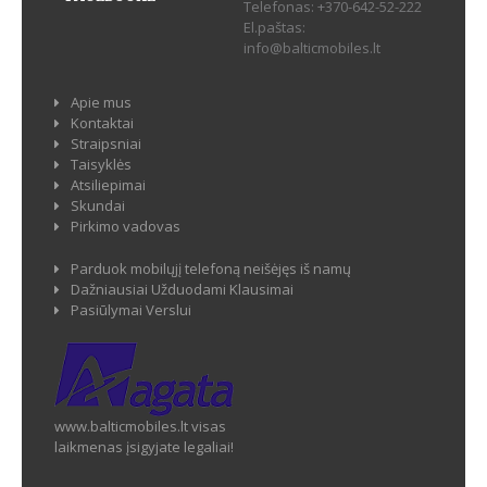
Telefonas:
+370-642-52-222
El.paštas:
info@balticmobiles.lt
Apie mus
Kontaktai
Straipsniai
Taisyklės
Atsiliepimai
Skundai
Pirkimo vadovas
Parduok mobilųjį telefoną neišėjęs iš namų
Dažniausiai Užduodami Klausimai
Pasiūlymai Verslui
www.balticmobiles.lt visas
laikmenas įsigyjate legaliai!