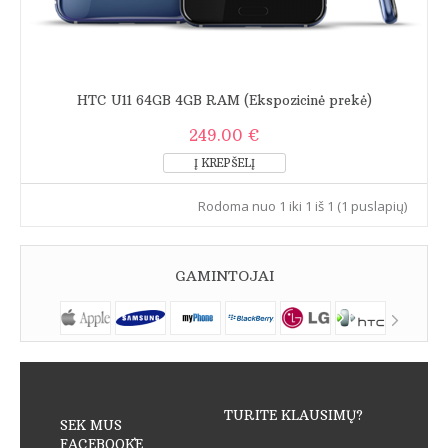
HTC U11 64GB 4GB RAM (Ekspozicinė prekė)
249.00 €
Rodoma nuo 1 iki 1 iš 1 (1 puslapių)
GAMINTOJAI
TURITE KLAUSIMŲ?
SEK MUS
FACEBOOK`E