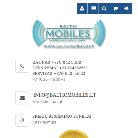
KAUNAS +370 642 55511
UŽSAKYMAI +37064252222
SERVISAS +370 642 55522
I-V 10:30 - 18:00 val.
Klauskite mūsų!
PREKIŲ ATSIĖMIMO PUNKTAI
Raskite mus!