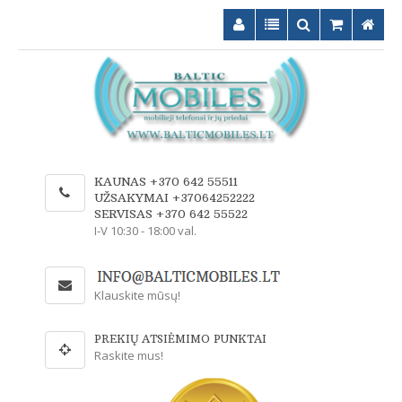
KAUNAS +370 642 55511
UŽSAKYMAI +37064252222
SERVISAS +370 642 55522
I-V 10:30 - 18:00 val.
Klauskite mūsų!
PREKIŲ ATSIĖMIMO PUNKTAI
Raskite mus!