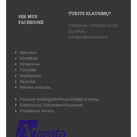
TURITE KLAUSIMŲ?
SEK MUS
FACEBOOK`E
Telefonas:
+370-642-52-222
El.paštas:
info@balticmobiles.lt
Apie mus
Kontaktai
Straipsniai
Taisyklės
Atsiliepimai
Skundai
Pirkimo vadovas
Parduok mobilųjį telefoną neišėjęs iš namų
Dažniausiai Užduodami Klausimai
Pasiūlymai Verslui