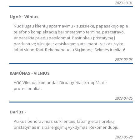
2023-10-31
Ugnė - Vilnius
Nudžiugau klientų aptarnavimu - susisiekė, papasakojo apie
telefono komplektaciją bei pristatymo terminą, pasiteiravo,
ar nereikia priedų papildomai. Pasirinkau pristatymą į
parduotuvę Vilniuje ir atsiskaitymą atsiimant - viskas įvyko
labai sklandžiai. Rekomenduoju šią įmonę. Sėkmės ir toliau!
2023-09-03
RAMŪNAS - VILNIUS
Ačiū Vilniaus komandai! Dirba greitai, kruopščiai ir
profesionaliai .
2023-07-26
Darius -
Puikus bendravimas su klientais, labai greitas prekių
pristatymas ir isipareigojimų vykdymas. Rekomenduoju.
2023-06-28