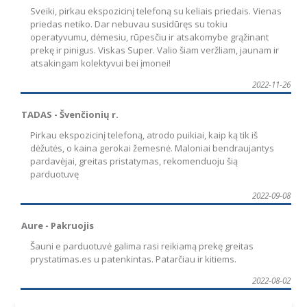
Sveiki, pirkau ekspozicinį telefoną su keliais priedais. Vienas
priedas netiko. Dar nebuvau susidūręs su tokiu
operatyvumu, dėmesiu, rūpesčiu ir atsakomybe grąžinant
prekę ir pinigus. Viskas Super. Valio šiam veržliam, jaunam ir
atsakingam kolektyvui bei įmonei!
2022-11-26
TADAS - Švenčionių r.
Pirkau ekspozicinį telefoną, atrodo puikiai, kaip ką tik iš
dėžutės, o kaina gerokai žemesnė. Maloniai bendraujantys
pardavėjai, greitas pristatymas, rekomenduoju šią
parduotuvę
2022-09-08
Aure - Pakruojis
Šauni e parduotuvė galima rasi reikiamą prekę greitas
prystatimas.es u patenkintas. Patarčiau ir kitiems.
2022-08-02