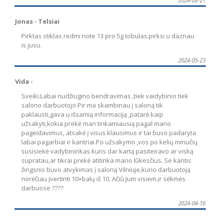
Jonas - Telsiai
Pirktas stiklas redmi note 13 pro 5g tobulas.pirksi u daznau
is jusu.
2024-05-23
Vida -
Sveiki.Labai nudžiugino bendravimas ,tiek vaidybinio tiek
salono darbuotojo.Pir ma skambinau į saloną tik
paklausti,gava u išsamią informaciją ,patarė kaip
užsakyti,kokia prekė man tinkamiausią pagal mano
pageidavimus, atsakė į visus klausimus ir tai buvo padaryta
labai pagarbiai ir kantriai.Po užsakymo ,vos po kelių minučių
susisiekė vadybininkas kuris dar kartą pasiteiravo ar viską
supratau,ar tikrai prekė atitinka mano lūkesčius. Se kantis
žingsnis buvo atvykimas į saloną Vilniuje,kurio darbuotoją
norėčiau įvertinti 10+balų iš 10. Ačiū Jum visiem,ir sėkmės
darbuose ????
2024-04-16