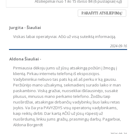
Atsiliepimai nuo 1 iki 15 išviso 84 (6 puslapiai(-ių))
PARAŠYTI ATSILIEPIMĄ!
Jurgita - Šiauliai
Viskas labai operatyviai. Ačiū už visą suteiktą informaciją.
2024-09-16
Aldona Šiauliai -
Pirmiausia dėkoju jums už jūsų atsakingą požiūri į žmogų į
klientą. Pirkau internetu telefoną iš ekspozicijos.
Vadybininkui nebuvo tas pats ką aš aš perku ir ką gausiu.
Peržiūrėjo mano užsakymą, sekmadienį surado laiko ir man
paskambino. Viską gražiai, nuosekliai išklausinėjo, susakė
pliusus, minusus mano perkamo telefono. Žodžiu taip
nuoširdžiai, atsakingai dirbančių vadybinkų šiuo laiku retas
įvykis. Va čia yra PAVYZDYS visų operatorių vadybinkams,
kaip reiktų dirbti. Dar kartą AČIŪ už jūsų rūpestį už
nuoširdumą, linkiu jums gražių, prasmingų darbų. Pagarbiai,
Aldona Borgerdt
2024-08-21