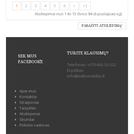
1
2
3
4
5
6
>
>|
Atsiliepimai nuo 1 iki 15 išviso 84 (6 puslapiai(-ių))
PARAŠYTI ATSILIEPIMĄ!
TURITE KLAUSIMŲ?
SEK MUS
FACEBOOK`E
Telefonas:
+370-642-52-222
El.paštas:
info@balticmobiles.lt
Apie mus
Kontaktai
Straipsniai
Taisyklės
Atsiliepimai
Skundai
Pirkimo vadovas