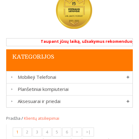
Taupant jūsų laiką, užsakymus rekomenduojame at
KATEGORIJOS
Mobilieji Telefonai
Planšetiniai kompiuteriai
Aksesuarai ir priedai
Pradžia
/
Klientų atsiliepimai
1
2
3
4
5
6
>
>|