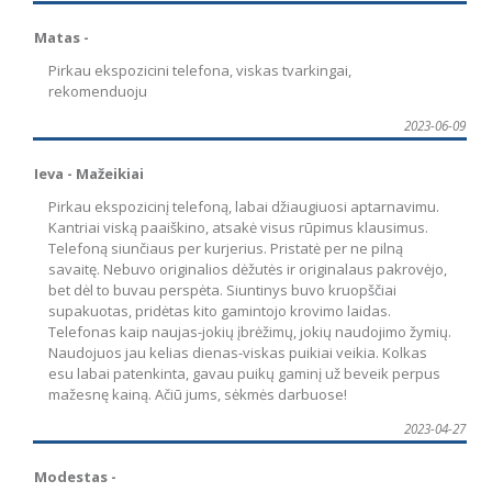
Matas -
Pirkau ekspozicini telefona, viskas tvarkingai,
rekomenduoju
2023-06-09
Ieva - Mažeikiai
Pirkau ekspozicinį telefoną, labai džiaugiuosi aptarnavimu.
Kantriai viską paaiškino, atsakė visus rūpimus klausimus.
Telefoną siunčiaus per kurjerius. Pristatė per ne pilną
savaitę. Nebuvo originalios dėžutės ir originalaus pakrovėjo,
bet dėl to buvau perspėta. Siuntinys buvo kruopščiai
supakuotas, pridėtas kito gamintojo krovimo laidas.
Telefonas kaip naujas-jokių įbrėžimų, jokių naudojimo žymių.
Naudojuos jau kelias dienas-viskas puikiai veikia. Kolkas
esu labai patenkinta, gavau puikų gaminį už beveik perpus
mažesnę kainą. Ačiū jums, sėkmės darbuose!
2023-04-27
Modestas -