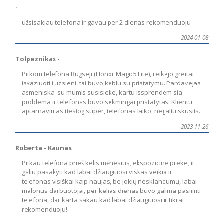
-
užsisakiau telefona ir gavau per 2 dienas rekomenduoju
2024-01-08
Tolpeznikas -
Pirkom telefona Rugseji (Honor Magic5 Lite), reikejo greitai
isvaziuoti i uzsieni, tai buvo keblu su pristatymu. Pardavejas
asmeniskai su mumis susisieke, kartu issprendem sia
problema ir telefonas buvo sekmingai pristatytas. Klientu
aptarnavimas tiesiog super, telefonas laiko, negaliu skustis.
2023-11-26
Roberta - Kaunas
Pirkau telefona prieš kelis mėnesius, ekspozicine preke, ir
galiu pasakyti kad labai džiaugiuosi viskas veikia ir
telefonas visiškai kaip naujas, be jokių nesklandumų, labai
malonus darbuotojai, per kelias dienas buvo galima pasiimti
telefona, dar karta sakau kad labai džiaugiuosi ir tikrai
rekomenduoju!