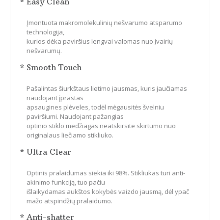
* Easy Clean
Įmontuota makromolekulinių nešvarumo atsparumo
technologija,
kurios dėka paviršius lengvai valomas nuo įvairių
nešvarumų.
* Smooth Touch
Pašalintas šiurkštaus lietimo jausmas, kuris jaučiamas
naudojant įprastas
apsaugines plėveles, todėl mėgausitės švelniu
paviršiumi. Naudojant pažangias
optinio stiklo medžiagas neatskirsite skirtumo nuo
originalaus liečiamo stikliuko.
* Ultra Clear
Optinis pralaidumas siekia iki 98%. Stikliukas turi anti-
akinimo funkciją, tuo pačiu
išlaikydamas aukštos kokybės vaizdo jausmą, dėl ypač
mažo atspindžių pralaidumo.
* Anti-shatter