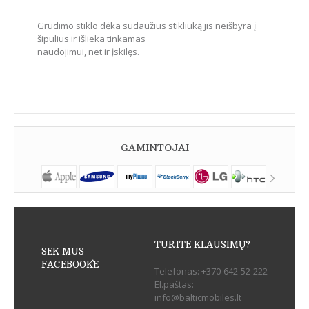
Grūdimo stiklo dėka sudaužius stikliuką jis neišbyra į
šipulius ir išlieka tinkamas
naudojimui, net ir įskilęs.
GAMINTOJAI
TURITE KLAUSIMŲ?
SEK MUS
FACEBOOK`E
Telefonas:
+370-642-52-222
El.paštas:
info@balticmobiles.lt