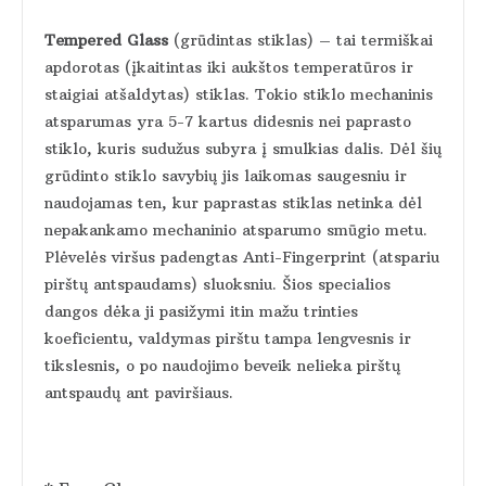
Tempered Glass
(grūdintas stiklas) – tai termiškai
apdorotas (įkaitintas iki aukštos temperatūros ir
staigiai atšaldytas) stiklas. Tokio stiklo mechaninis
atsparumas yra 5-7 kartus didesnis nei paprasto
stiklo, kuris sudužus subyra į smulkias dalis. Dėl šių
grūdinto stiklo savybių jis laikomas saugesniu ir
naudojamas ten, kur paprastas stiklas netinka dėl
nepakankamo mechaninio atsparumo smūgio metu.
Plėvelės viršus padengtas Anti-Fingerprint (atspariu
pirštų antspaudams) sluoksniu. Šios specialios
dangos dėka ji pasižymi itin mažu trinties
koeficientu, valdymas pirštu tampa lengvesnis ir
tikslesnis, o po naudojimo beveik nelieka pirštų
antspaudų ant paviršiaus.