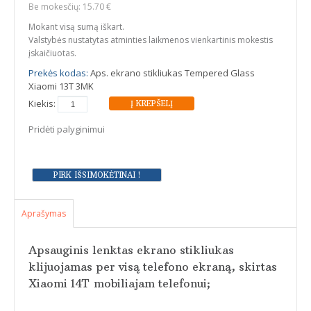
Be mokesčių: 15.70 €
Mokant visą sumą iškart.
Valstybės nustatytas atminties laikmenos vienkartinis mokestis
įskaičiuotas.
Prekės kodas:
Aps. ekrano stikliukas Tempered Glass
Xiaomi 13T 3MK
Kiekis:
Pridėti palyginimui
Aprašymas
Apsauginis lenktas ekrano stikliukas
klijuojamas per visą telefono ekraną, skirtas
Xiaomi 14T
mobiliajam telefonui;