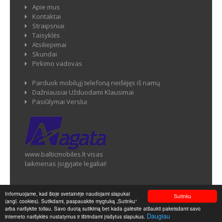
Apie mus
Kontaktai
Straipsniai
Taisyklės
Atsiliepimai
Skundai
Pirkimo vadovas
Parduok mobilųjį telefoną neišėjęs iš namų
Dažniausiai Užduodami Klausimai
Pasiūlymai Verslui
www.balticmobiles.lt visas
laikmenas įsigyjate legaliai!
Informuojame, kad šioje svetainėje naudojami slapukai
Sutinku
(angl. cookies). Sutikdami, paspauskite mygtuką „Sutinku“
Balticmobiles.lt - Mobiliųjų telefonų ir jų priedų parduotuvė ©
arba naršykite toliau. Savo duotą sutikimą bet kada galėsite atšaukti pakeisdami savo
2026
Daugiau
interneto naršyklės nustatymus ir ištrindami įrašytus slapukus.