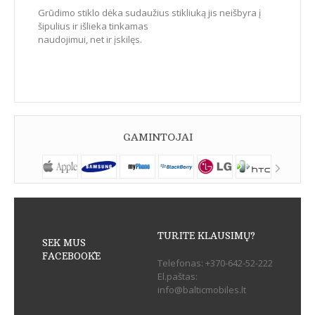
Grūdimo stiklo dėka sudaužius stikliuką jis neišbyra į
šipulius ir išlieka tinkamas
naudojimui, net ir įskilęs.
GAMINTOJAI
TURITE KLAUSIMŲ?
SEK MUS
FACEBOOK`E
Telefonas:
+370-642-52-222
El.paštas:
info@balticmobiles.lt