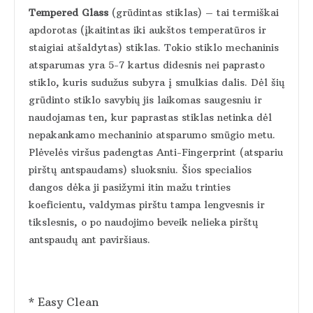
Tempered Glass
(grūdintas stiklas) – tai termiškai
apdorotas (įkaitintas iki aukštos temperatūros ir
staigiai atšaldytas) stiklas. Tokio stiklo mechaninis
atsparumas yra 5-7 kartus didesnis nei paprasto
stiklo, kuris sudužus subyra į smulkias dalis. Dėl šių
grūdinto stiklo savybių jis laikomas saugesniu ir
naudojamas ten, kur paprastas stiklas netinka dėl
nepakankamo mechaninio atsparumo smūgio metu.
Plėvelės viršus padengtas Anti-Fingerprint (atspariu
pirštų antspaudams) sluoksniu. Šios specialios
dangos dėka ji pasižymi itin mažu trinties
koeficientu, valdymas pirštu tampa lengvesnis ir
tikslesnis, o po naudojimo beveik nelieka pirštų
antspaudų ant paviršiaus.
* Easy Clean