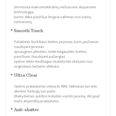
Įmontuota makromolekulinių nešvarumo atsparumo
technologija,
kurios dėka paviršius lengvai valomas nuo įvairių
nešvarumų.
* Smooth Touch
Pašalintas šiurkštaus lietimo jausmas, kuris jaučiamas
naudojant įprastas
apsaugines plėveles, todėl mėgausitės švelniu
paviršiumi. Naudojant pažangias
optinio stiklo medžiagas neatskirsite skirtumo nuo
originalaus liečiamo stikliuko.
* Ultra Clear
Optinis pralaidumas siekia iki 98%. Stikliukas turi anti-
akinimo funkciją, tuo pačiu
išlaikydamas aukštos kokybės vaizdo jausmą, dėl ypač
mažo atspindžių pralaidumo.
* Anti-shatter