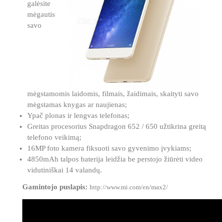
galėsite
mėgautis
savo
mėgstamomis laidomis, filmais, žaidimais, skaityti savo
mėgstamas knygas ar naujienas;
Ypač plonas ir lengvas telefonas;
Greitas procesorius Snapdragon 652 / 650 užtikrina greitą
telefono veikimą;
16MP foto kamera fiksuoti savo gyvenimo įvykiams;
4850mAh talpos baterija leidžia be perstojo žiūrėti video
vidutiniškai 14 valandų.
Gamintojo puslapis:
http://www.mi.com/en/max2/