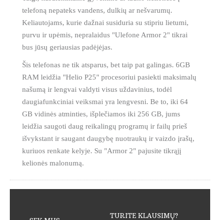
telefoną nepateks vandens, dulkių ar nešvarumų.
Keliautojams, kurie dažnai susiduria su stipriu lietumi,
purvu ir upėmis, nepralaidus "Ulefone Armor 2" tikrai
bus jūsų geriausias padėjėjas.
Šis telefonas ne tik atsparus, bet taip pat galingas. 6GB
RAM leidžia "Helio P25" procesoriui pasiekti maksimalų
našumą ir lengvai valdyti visus uždavinius, todėl
daugiafunkciniai veiksmai yra lengvesni. Be to, iki 64
GB vidinės atminties, išplečiamos iki 256 GB, jums
leidžia saugoti daug reikalingų programų ir failų prieš
išvykstant ir saugant daugybę nuotraukų ir vaizdo įrašų,
kuriuos renkate kelyje. Su "Armor 2" pajusite tikrąjį
kelionės malonumą.
TURITE KLAUSIMŲ?