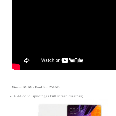
Xiaomi Mi Mix Dual Sim 256GB
6.44 colio įspūdingas Full screen dizainas;