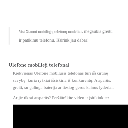
, mėgaukis greitu
Visi Xiaomi mobiliųjų telefonų modeliai
ir patikimu telefonu. Išsirink jau dabar!
Ulefone mobilieji telefonai
Kiekvienas Ulefone mobilusis telefonas turi išskirtinę
savybę, kuria ryškiai išsiskiria iš konkurentų. Atsparūs,
greiti, su galinga baterija ar tiesiog geros kainos lyderiai.
Ar jie tikrai atsparūs? Peržiūrėkite video ir įsitikinkite: