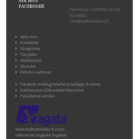
SEK MUS
FACEBOOK`E
Telefonas:
+370-642-52-222
El.paštas:
info@balticmobiles.lt
Apie mus
Kontaktai
Straipsniai
Taisyklės
Atsiliepimai
Skundai
Pirkimo vadovas
Parduok mobilųjį telefoną neišėjęs iš namų
Dažniausiai Užduodami Klausimai
Pasiūlymai Verslui
www.balticmobiles.lt visas
laikmenas įsigyjate legaliai!