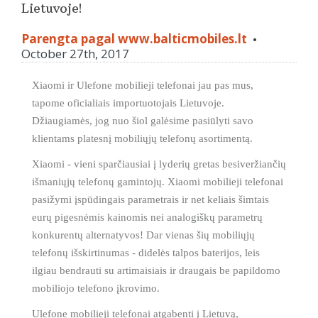
Lietuvoje!
Parengta pagal www.balticmobiles.lt
•
October 27th, 2017
Xiaomi ir Ulefone mobilieji telefonai jau pas mus,
tapome oficialiais importuotojais Lietuvoje.
Džiaugiamės, jog nuo šiol galėsime pasiūlyti savo
klientams platesnį mobiliųjų telefonų asortimentą.
Xiaomi - vieni sparčiausiai į lyderių gretas besiveržiančių
išmaniųjų telefonų gamintojų. Xiaomi mobilieji telefonai
pasižymi įspūdingais parametrais ir net keliais šimtais
eurų pigesnėmis kainomis nei analogiškų parametrų
konkurentų alternatyvos! Dar vienas šių mobiliųjų
telefonų išskirtinumas - didelės talpos baterijos, leis
ilgiau bendrauti su artimaisiais ir draugais be papildomo
mobiliojo telefono įkrovimo.
Ulefone mobilieji telefonai atgabenti į Lietuvą,