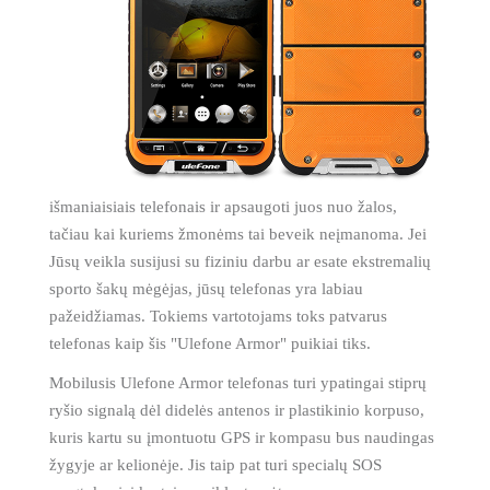
išmaniaisiais telefonais ir apsaugoti juos nuo žalos,
tačiau kai kuriems žmonėms tai beveik neįmanoma. Jei
Jūsų veikla susijusi su fiziniu darbu ar esate ekstremalių
sporto šakų mėgėjas, jūsų telefonas yra labiau
pažeidžiamas. Tokiems vartotojams toks patvarus
telefonas kaip šis "Ulefone Armor" puikiai tiks.
Mobilusis Ulefone Armor telefonas turi ypatingai stiprų
ryšio signalą dėl didelės antenos ir plastikinio korpuso,
kuris kartu su įmontuotu GPS ir kompasu bus naudingas
žygyje ar kelionėje. Jis taip pat turi specialų SOS