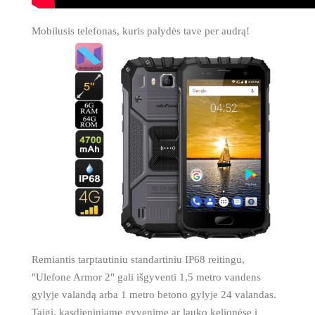
Mobilusis telefonas, kuris palydės tave per audrą!
Remiantis tarptautiniu standartiniu IP68 reitingu,
"Ulefone Armor 2" gali išgyventi 1,5 metro vandens
gylyje valandą arba 1 metro betono gylyje 24 valandas.
Taigi, kasdieniniame gyvenime ar lauko kelionėse į