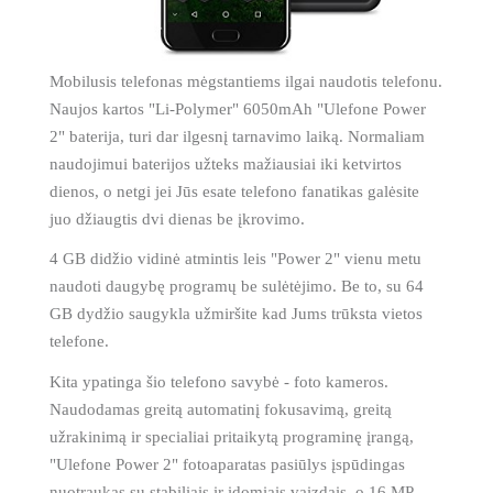
Mobilusis telefonas mėgstantiems ilgai naudotis telefonu.
Naujos kartos "Li-Polymer" 6050mAh "Ulefone Power
2" baterija, turi dar ilgesnį tarnavimo laiką. Normaliam
naudojimui baterijos užteks mažiausiai iki ketvirtos
dienos, o netgi jei Jūs esate telefono fanatikas galėsite
juo džiaugtis dvi dienas be įkrovimo.
4 GB didžio vidinė atmintis leis "Power 2" vienu metu
naudoti daugybę programų be sulėtėjimo. Be to, su 64
GB dydžio saugykla užmiršite kad Jums trūksta vietos
telefone.
Kita ypatinga šio telefono savybė - foto kameros.
Naudodamas greitą automatinį fokusavimą, greitą
užrakinimą ir specialiai pritaikytą programinę įrangą,
"Ulefone Power 2" fotoaparatas pasiūlys įspūdingas
nuotraukas su stabiliais ir įdomiais vaizdais, o 16 MP