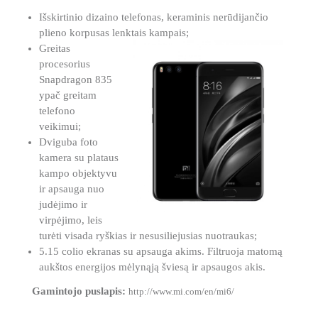
Išskirtinio dizaino telefonas, keraminis nerūdijančio
plieno korpusas lenktais kampais;
Greitas
procesorius
Snapdragon 835
ypač greitam
telefono
veikimui;
Dviguba foto
kamera su plataus
kampo objektyvu
ir apsauga nuo
judėjimo ir
virpėjimo, leis
turėti visada ryškias ir nesusiliejusias nuotraukas;
5.15 colio ekranas su apsauga akims. Filtruoja matomą
aukštos energijos mėlynąją šviesą ir apsaugos akis.
Gamintojo puslapis:
http://www.mi.com/en/mi6/