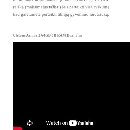
raiška (maksimalūs taškai) leis perteikti visą ryškumą,
kad galėtumėte perteikti tikrąją gyvenimo nuotrauką.
Ulefone Armor 2 64GB 6B RAM Dual Sim