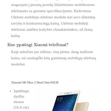
reaguojant į įmonių poreikį išskirtiniams mobiliesiems
telefonams su geromis specifikacijomis. Kiekvienas
Ulefone mobiliojo telefono modelis turi savo išskirtinę
savybę ir konkurencingą kainą. Ulefone mobilieji
telefonai: aukštos kokybės charakteristikos, už žemą
kainą.
Kuo ypatingi Xiaomi telefonai?
Kaip anksčiau jau rašėme, visų pirma, daug mažesne
kaina, nei analogiški kitų gamintojų mobiliųjų telefonų
modeliai.
Xiaomi Mi Max 2 Dual Sim 64GB
Įspūdingo
dydžio
ekrane
(16,4 cm)