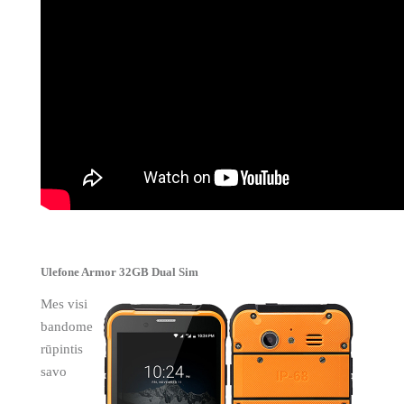
Ulefone Armor 32GB Dual Sim
Mes visi
bandome
rūpintis
savo