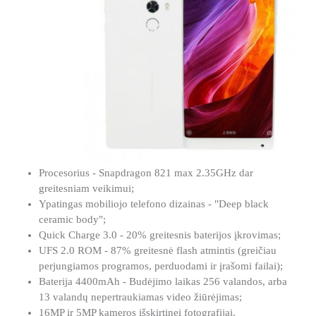
Procesorius - Snapdragon 821 max 2.35GHz dar
greitesniam veikimui;
Ypatingas mobiliojo telefono dizainas - "Deep black
ceramic body";
Quick Charge 3.0 - 20% greitesnis baterijos įkrovimas;
UFS 2.0 ROM - 87% greitesnė flash atmintis (greičiau
perjungiamos programos, perduodami ir įrašomi failai);
Baterija 4400mAh - Budėjimo laikas 256 valandos, arba
13 valandų nepertraukiamas video žiūrėjimas;
16MP ir 5MP kameros išskirtinei fotografijai.