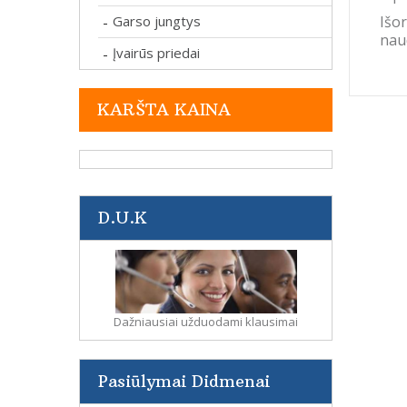
Išor
Garso jungtys
-
naud
Įvairūs priedai
-
KARŠTA KAINA
D.U.K
Dažniausiai užduodami klausimai
Pasiūlymai Didmenai