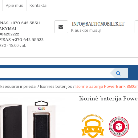
Apie mus
Kontaktai
NAS +370 642 55511
AKYMAI
Klauskite mūsų!
064252222
ISAS +370 642 55522
0:30 - 18:00 val.
ksesuarai ir priedai
/
Išorinės baterijos
/
Išorinė baterija PowerBank 8600
Išorinė baterija Po