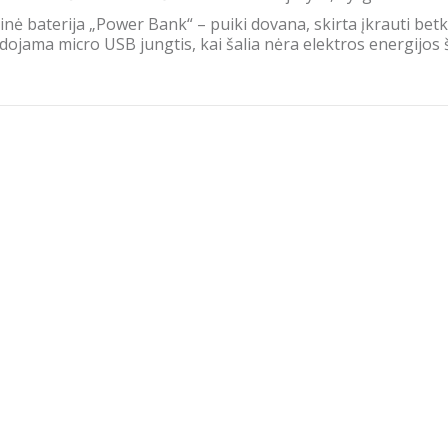
inė baterija „Power Bank“ – puiki dovana, skirta įkrauti betk
ojama micro USB jungtis, kai šalia nėra elektros energijos š