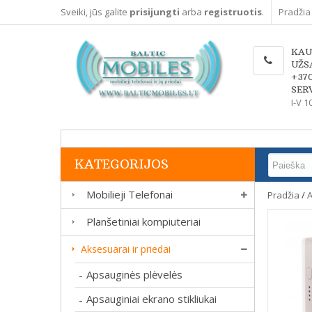
Sveiki, jūs galite
prisijungti
arba
registruotis
.
Pradžia
KAU
UŽS
+37
SERV
I-V 1
KATEGORIJOS
Mobilieji Telefonai
Pradžia
/
A
Planšetiniai kompiuteriai
Aksesuarai ir priedai
Apsauginės plėvelės
-
Apsauginiai ekrano stikliukai
-