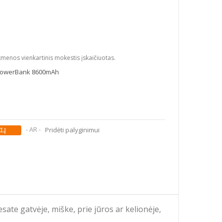
kmenos vienkartinis mokestis įskaičiuotas.
a PowerBank 8600mAh
- AR -
Pridėti palyginimui
sate gatvėje, miške, prie jūros ar kelionėje,