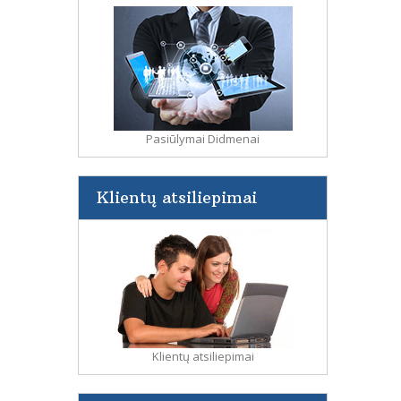
Pasiūlymai Didmenai
Klientų atsiliepimai
Klientų atsiliepimai