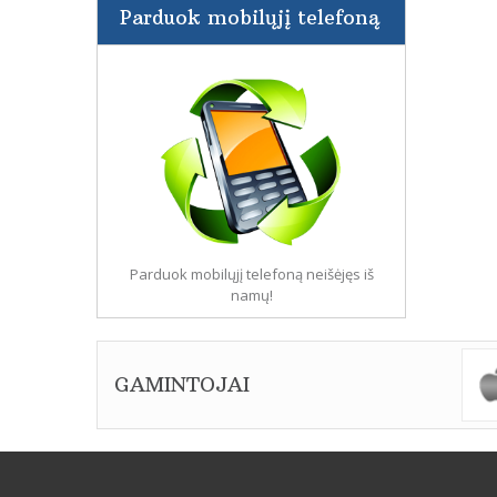
Parduok mobilųjį telefoną
Parduok mobilųjį telefoną neišėjęs iš
namų!
GAMINTOJAI