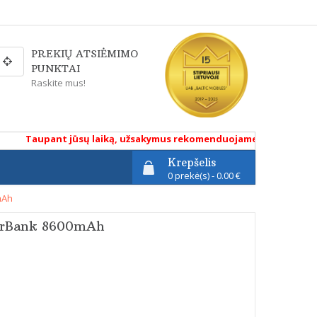
PREKIŲ ATSIĖMIMO
PUNKTAI
Raskite mus!
Taupant jūsų laiką, užsakymus rekomenduojame atlikti renkantis
Krepšelis
0 prekė(s) - 0.00 €
mAh
werBank 8600mAh