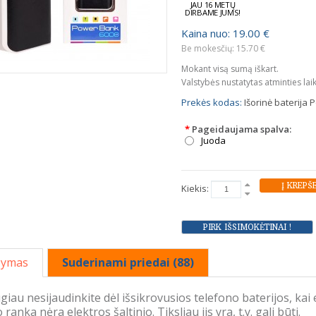
JAU 16 METŲ
DIRBAME JUMS!
Kaina nuo: 19.00 €
Be mokesčių: 15.70 €
Mokant visą sumą iškart.
Valstybės nustatytas atminties lai
Prekės kodas:
Išorinė baterij
*
Pageidaujama spalva:
Juoda
Kiekis:
šymas
Suderinami priedai (88)
iau nesijaudinkite dėl išsikrovusios telefono baterijos, kai e
 ranka nėra elektros šaltinio. Tiksliau jis yra, t.y. gali būti.