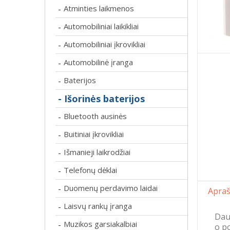
Atminties laikmenos
-
Automobiliniai laikikliai
-
Automobiliniai įkrovikliai
-
Automobilinė įranga
-
Baterijos
-
- Išorinės baterijos
Bluetooth ausinės
-
Buitiniai įkrovikliai
-
Išmanieji laikrodžiai
-
Telefonų dėklai
-
Duomenų perdavimo laidai
-
Apra
Laisvų rankų įranga
-
Daug
Muzikos garsiakalbiai
-
o po