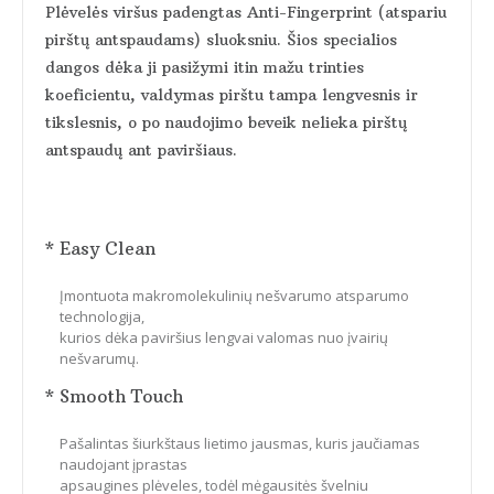
Plėvelės viršus padengtas Anti-Fingerprint (atspariu
pirštų antspaudams) sluoksniu. Šios specialios
dangos dėka ji pasižymi itin mažu trinties
koeficientu, valdymas pirštu tampa lengvesnis ir
tikslesnis, o po naudojimo beveik nelieka pirštų
antspaudų ant paviršiaus.
* Easy Clean
Įmontuota makromolekulinių nešvarumo atsparumo
technologija,
kurios dėka paviršius lengvai valomas nuo įvairių
nešvarumų.
* Smooth Touch
Pašalintas šiurkštaus lietimo jausmas, kuris jaučiamas
naudojant įprastas
apsaugines plėveles, todėl mėgausitės švelniu