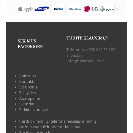
TURITE KLAUSIMŲ?
SEK MUS
FACEBOOK`E
Telefonas:
+370-642-52-222
El.paštas:
info@balticmobiles.lt
Apie mus
Kontaktai
Straipsniai
Taisyklės
Atsiliepimai
Skundai
Pirkimo vadovas
Parduok mobilųjį telefoną neišėjęs iš namų
Dažniausiai Užduodami Klausimai
Pasiūlymai Verslui