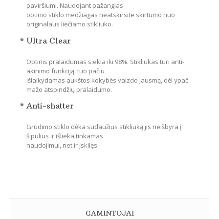
paviršiumi. Naudojant pažangias
optinio stiklo medžiagas neatskirsite skirtumo nuo
originalaus liečiamo stikliuko.
* Ultra Clear
Optinis pralaidumas siekia iki 98%. Stikliukas turi anti-
akinimo funkciją, tuo pačiu
išlaikydamas aukštos kokybės vaizdo jausmą, dėl ypač
mažo atspindžių pralaidumo.
* Anti-shatter
Grūdimo stiklo dėka sudaužius stikliuką jis neišbyra į
šipulius ir išlieka tinkamas
naudojimui, net ir įskilęs.
GAMINTOJAI