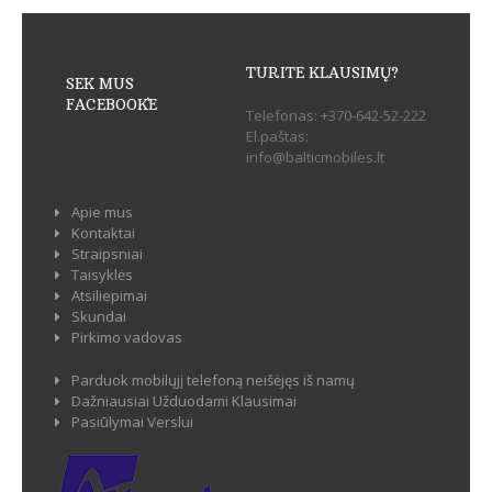
TURITE KLAUSIMŲ?
SEK MUS
FACEBOOK`E
Telefonas:
+370-642-52-222
El.paštas:
info@balticmobiles.lt
Apie mus
Kontaktai
Straipsniai
Taisyklės
Atsiliepimai
Skundai
Pirkimo vadovas
Parduok mobilųjį telefoną neišėjęs iš namų
Dažniausiai Užduodami Klausimai
Pasiūlymai Verslui