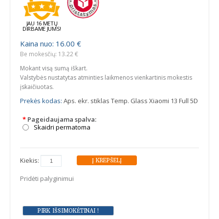
JAU 16 METŲ
DIRBAME JUMS!
Kaina nuo: 16.00 €
Be mokesčių: 13.22 €
Mokant visą sumą iškart.
Valstybės nustatytas atminties laikmenos vienkartinis mokestis
įskaičiuotas.
Prekės kodas:
Aps. ekr. stiklas Temp. Glass Xiaomi 13 Full 5D
*
Pageidaujama spalva:
Skaidri permatoma
Kiekis:
Pridėti palyginimui