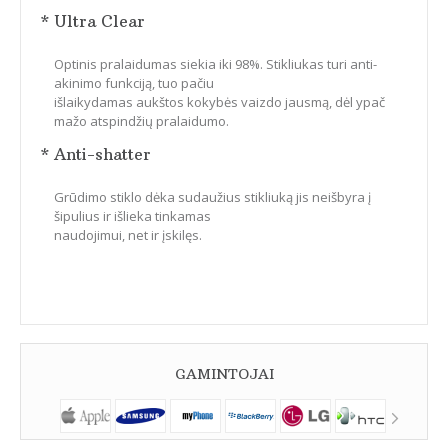
* Ultra Clear
Optinis pralaidumas siekia iki 98%. Stikliukas turi anti-
akinimo funkciją, tuo pačiu
išlaikydamas aukštos kokybės vaizdo jausmą, dėl ypač
mažo atspindžių pralaidumo.
* Anti-shatter
Grūdimo stiklo dėka sudaužius stikliuką jis neišbyra į
šipulius ir išlieka tinkamas
naudojimui, net ir įskilęs.
GAMINTOJAI