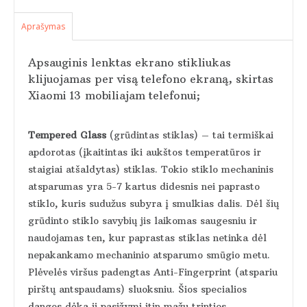
Aprašymas
Apsauginis lenktas ekrano stikliukas
klijuojamas per visą telefono ekraną, skirtas
Xiaomi 13
mobiliajam telefonui;
Tempered Glass
(grūdintas stiklas) – tai termiškai
apdorotas (įkaitintas iki aukštos temperatūros ir
staigiai atšaldytas) stiklas. Tokio stiklo mechaninis
atsparumas yra 5-7 kartus didesnis nei paprasto
stiklo, kuris sudužus subyra į smulkias dalis. Dėl šių
grūdinto stiklo savybių jis laikomas saugesniu ir
naudojamas ten, kur paprastas stiklas netinka dėl
nepakankamo mechaninio atsparumo smūgio metu.
Plėvelės viršus padengtas Anti-Fingerprint (atspariu
pirštų antspaudams) sluoksniu. Šios specialios
dangos dėka ji pasižymi itin mažu trinties