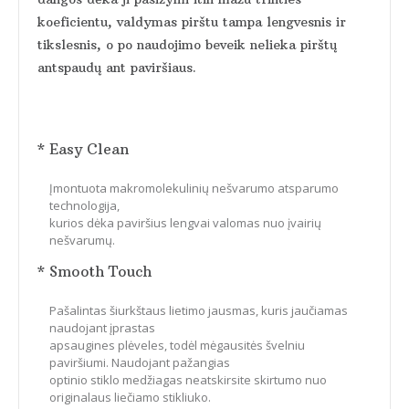
koeficientu, valdymas pirštu tampa lengvesnis ir
tikslesnis, o po naudojimo beveik nelieka pirštų
antspaudų ant paviršiaus.
* Easy Clean
Įmontuota makromolekulinių nešvarumo atsparumo
technologija,
kurios dėka paviršius lengvai valomas nuo įvairių
nešvarumų.
* Smooth Touch
Pašalintas šiurkštaus lietimo jausmas, kuris jaučiamas
naudojant įprastas
apsaugines plėveles, todėl mėgausitės švelniu
paviršiumi. Naudojant pažangias
optinio stiklo medžiagas neatskirsite skirtumo nuo
originalaus liečiamo stikliuko.