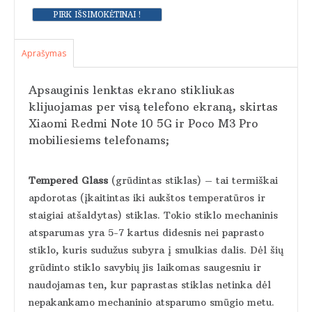
Aprašymas
Apsauginis lenktas ekrano stikliukas
klijuojamas per visą telefono ekraną, skirtas
Xiaomi Redmi Note 10 5G ir Poco M3 Pro
mobiliesiems telefonams;
Tempered Glass
(grūdintas stiklas) – tai termiškai
apdorotas (įkaitintas iki aukštos temperatūros ir
staigiai atšaldytas) stiklas. Tokio stiklo mechaninis
atsparumas yra 5-7 kartus didesnis nei paprasto
stiklo, kuris sudužus subyra į smulkias dalis. Dėl šių
grūdinto stiklo savybių jis laikomas saugesniu ir
naudojamas ten, kur paprastas stiklas netinka dėl
nepakankamo mechaninio atsparumo smūgio metu.