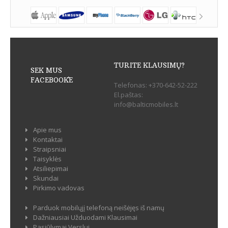
TURITE KLAUSIMŲ?
SEK MUS
FACEBOOK`E
Telefonas:
+370-642-52-222
El.paštas:
info@balticmobiles.lt
Apie mus
Kontaktai
Straipsniai
Taisyklės
Atsiliepimai
Skundai
Pirkimo vadovas
Parduok mobilųjį telefoną neišėjęs iš namų
Dažniausiai Užduodami Klausimai
Pasiūlymai Verslui