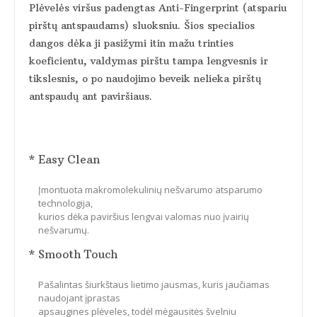
Plėvelės viršus padengtas Anti-Fingerprint (atspariu
pirštų antspaudams) sluoksniu. Šios specialios
dangos dėka ji pasižymi itin mažu trinties
koeficientu, valdymas pirštu tampa lengvesnis ir
tikslesnis, o po naudojimo beveik nelieka pirštų
antspaudų ant paviršiaus.
* Easy Clean
Įmontuota makromolekulinių nešvarumo atsparumo
technologija,
kurios dėka paviršius lengvai valomas nuo įvairių
nešvarumų.
* Smooth Touch
Pašalintas šiurkštaus lietimo jausmas, kuris jaučiamas
naudojant įprastas
apsaugines plėveles, todėl mėgausitės švelniu