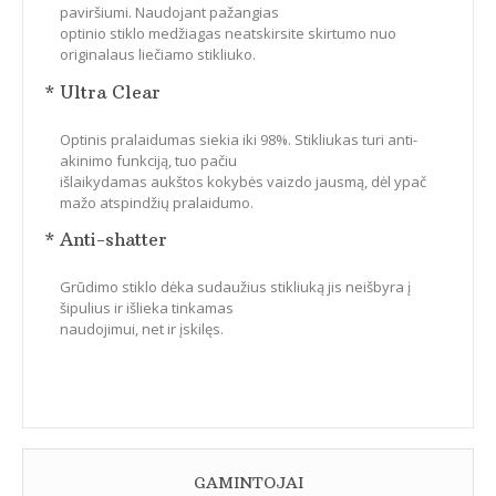
paviršiumi. Naudojant pažangias
optinio stiklo medžiagas neatskirsite skirtumo nuo
originalaus liečiamo stikliuko.
* Ultra Clear
Optinis pralaidumas siekia iki 98%. Stikliukas turi anti-
akinimo funkciją, tuo pačiu
išlaikydamas aukštos kokybės vaizdo jausmą, dėl ypač
mažo atspindžių pralaidumo.
* Anti-shatter
Grūdimo stiklo dėka sudaužius stikliuką jis neišbyra į
šipulius ir išlieka tinkamas
naudojimui, net ir įskilęs.
GAMINTOJAI