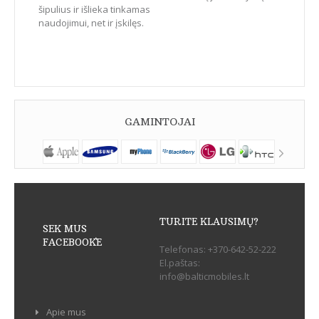
šipulius ir išlieka tinkamas
naudojimui, net ir įskilęs.
GAMINTOJAI
TURITE KLAUSIMŲ?
SEK MUS
FACEBOOK`E
Telefonas:
+370-642-52-222
El.paštas:
info@balticmobiles.lt
Apie mus