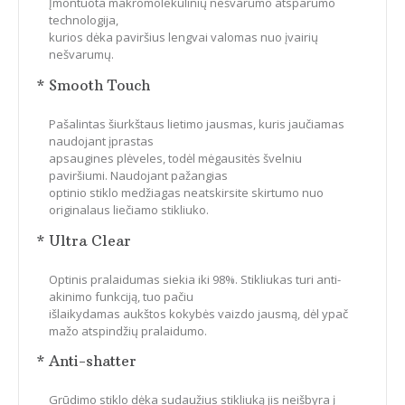
Įmontuota makromolekulinių nešvarumo atsparumo
technologija,
kurios dėka paviršius lengvai valomas nuo įvairių
nešvarumų.
* Smooth Touch
Pašalintas šiurkštaus lietimo jausmas, kuris jaučiamas
naudojant įprastas
apsaugines plėveles, todėl mėgausitės švelniu
paviršiumi. Naudojant pažangias
optinio stiklo medžiagas neatskirsite skirtumo nuo
originalaus liečiamo stikliuko.
* Ultra Clear
Optinis pralaidumas siekia iki 98%. Stikliukas turi anti-
akinimo funkciją, tuo pačiu
išlaikydamas aukštos kokybės vaizdo jausmą, dėl ypač
mažo atspindžių pralaidumo.
* Anti-shatter
Grūdimo stiklo dėka sudaužius stikliuką jis neišbyra į