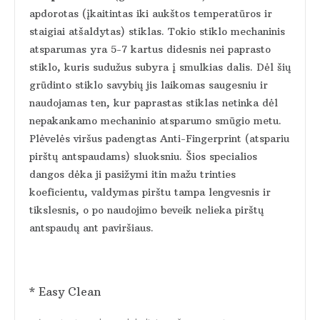
apdorotas (įkaitintas iki aukštos temperatūros ir
staigiai atšaldytas) stiklas. Tokio stiklo mechaninis
atsparumas yra 5-7 kartus didesnis nei paprasto
stiklo, kuris sudužus subyra į smulkias dalis. Dėl šių
grūdinto stiklo savybių jis laikomas saugesniu ir
naudojamas ten, kur paprastas stiklas netinka dėl
nepakankamo mechaninio atsparumo smūgio metu.
Plėvelės viršus padengtas Anti-Fingerprint (atspariu
pirštų antspaudams) sluoksniu. Šios specialios
dangos dėka ji pasižymi itin mažu trinties
koeficientu, valdymas pirštu tampa lengvesnis ir
tikslesnis, o po naudojimo beveik nelieka pirštų
antspaudų ant paviršiaus.
* Easy Clean