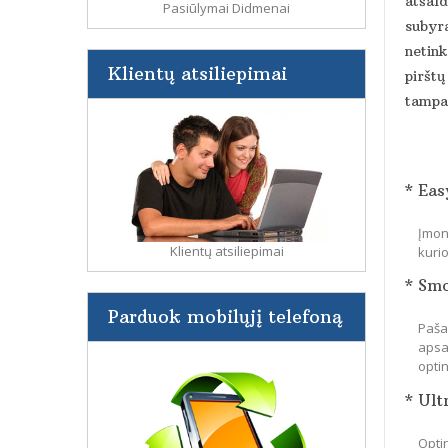
atšald
Pasiūlymai Didmenai
subyra
netin
Klientų atsiliepimai
pirštų
tampa 
* Eas
Įmon
Klientų atsiliepimai
kuri
* Sm
Parduok mobilųjį telefoną
Paša
apsa
optin
* Ult
Optin