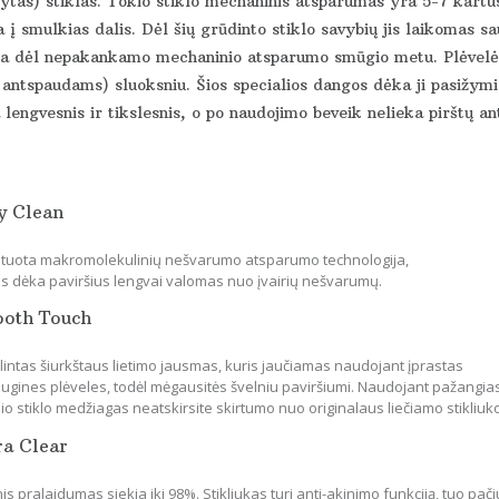
ytas) stiklas. Tokio stiklo mechaninis atsparumas yra 5-7 kartus
 į smulkias dalis. Dėl šių grūdinto stiklo savybių jis laikomas s
ka dėl nepakankamo mechaninio atsparumo smūgio metu. Plėvelės 
 antspaudams) sluoksniu. Šios specialios dangos dėka ji pasižymi 
lengvesnis ir tikslesnis, o po naudojimo beveik nelieka pirštų an
y Clean
tuota makromolekulinių nešvarumo atsparumo technologija,
os dėka paviršius lengvai valomas nuo įvairių nešvarumų.
ooth Touch
lintas šiurkštaus lietimo jausmas, kuris jaučiamas naudojant įprastas
ugines plėveles, todėl mėgausitės švelniu paviršiumi. Naudojant pažangia
io stiklo medžiagas neatskirsite skirtumo nuo originalaus liečiamo stikliuk
ra Clear
is pralaidumas siekia iki 98%. Stikliukas turi anti-akinimo funkciją, tuo pači