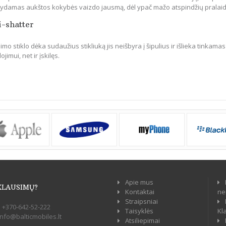
ikydamas aukštos kokybės vaizdo jausmą, dėl ypač mažo atspindžių pralai
i-shatter
mo stiklo dėka sudaužius stikliuką jis neišbyra į šipulius ir išlieka tinkamas
jimui, net ir įskilęs.
Apie mus
KLAUSIMŲ?
Kontaktai
ne
Straipsniai
:
+370-642-52-222
Taisyklės
Kl
info@balticmobiles.lt
Atsiliepimai