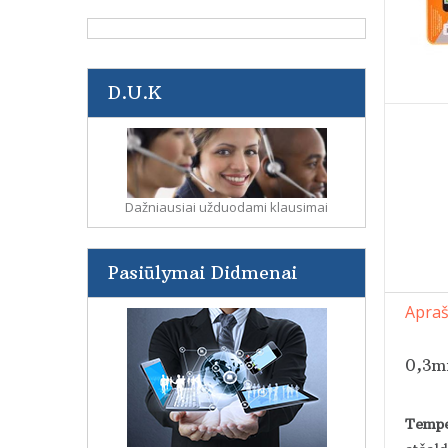
D.U.K
Dažniausiai užduodami klausimai
Pasiūlymai Didmenai
Apra
0,3mm
Tempe