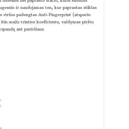
 didesnis nei paprasto stiklo, kuris sudužus
augesniu ir naudojamas ten, kur paprastas stiklas
viršus padengtas Anti-Fingerprint (atspariu
itin mažu trinties koeficientu, valdymas pirštu
tspaudų ant paviršiaus.
s
o.
u