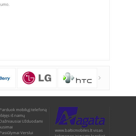
dumo.
Parduok mobilųjį telefoną
išėjęs iš namų
Dažniausiai Užduodami
ausimai
www.balticmobiles.lt visas
Pasiūlymai Verslui
laikmenas įsigyjate legaliai!