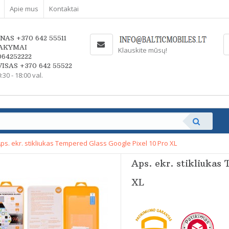
Apie mus
Kontaktai
NAS +370 642 55511
AKYMAI
Klauskite mūsų!
064252222
ISAS +370 642 55522
0:30 - 18:00 val.
ps. ekr. stikliukas Tempered Glass Google Pixel 10 Pro XL
Aps. ekr. stikliukas
XL