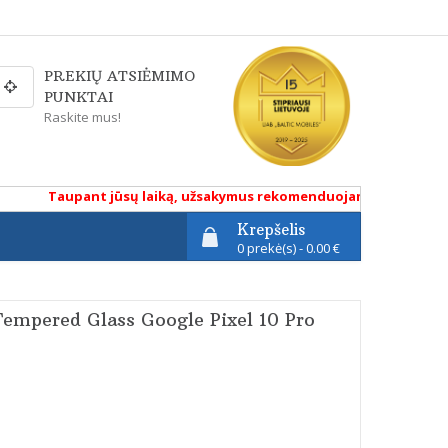
PREKIŲ ATSIĖMIMO
PUNKTAI
Raskite mus!
Taupant jūsų laiką, užsakymus rekomenduojame atlikti renkant
Krepšelis
0 prekė(s) - 0.00 €
 Tempered Glass Google Pixel 10 Pro