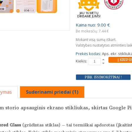
JAU 16 METŲ
DIRBAME JUMS!
Kaina nuo: 9.00 €
Be mokesčių: 7.44 €
Mokant visą sumą iškart.
Valstybės nustatytas atminties lai
Prekės kodas:
Aps. ekr. stikliu
Kiekis:
šymas
Suderinami priedai (1)
 storio apsauginis ekrano stikliukas, skirtas Google Pi
red Glass
(grūdintas stiklas) – tai termiškai apdorotas (įkaitin