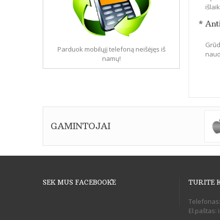
išla
* Ant
Grūdi
Parduok mobilųjį telefoną neišėjęs iš
naudo
namų!
GAMINTOJAI
SEK MUS FACEBOOK`E
TURITE 
Telefonas
El.paštas: 