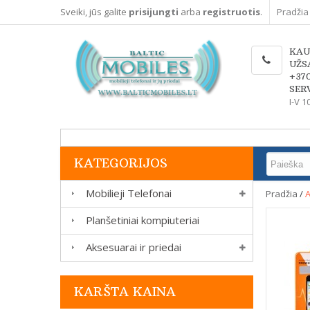
Sveiki, jūs galite
prisijungti
arba
registruotis
.
Pradžia
KAU
UŽS
+37
SERV
I-V 1
KATEGORIJOS
Mobilieji Telefonai
Pradžia
/
A
Planšetiniai kompiuteriai
Aksesuarai ir priedai
KARŠTA KAINA