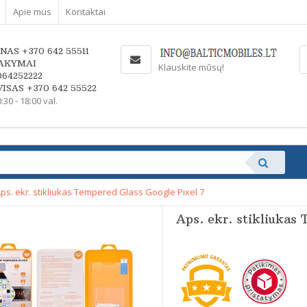
Apie mus
Kontaktai
NAS +370 642 55511
AKYMAI
Klauskite mūsų!
064252222
ISAS +370 642 55522
0:30 - 18:00 val.
ps. ekr. stikliukas Tempered Glass Google Pixel 7
Aps. ekr. stikliukas