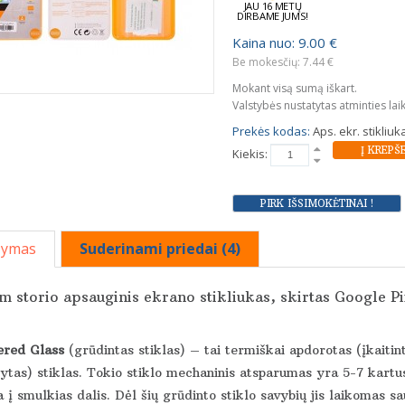
JAU 16 METŲ
DIRBAME JUMS!
Kaina nuo: 9.00 €
Be mokesčių: 7.44 €
Mokant visą sumą iškart.
Valstybės nustatytas atminties lai
Prekės kodas:
Aps. ekr. stikliu
Kiekis:
šymas
Suderinami priedai (4)
 storio apsauginis ekrano stikliukas, skirtas Google Pi
red Glass
(grūdintas stiklas) – tai termiškai apdorotas (įkaitin
ytas) stiklas. Tokio stiklo mechaninis atsparumas yra 5-7 kartus
 į smulkias dalis. Dėl šių grūdinto stiklo savybių jis laikomas s