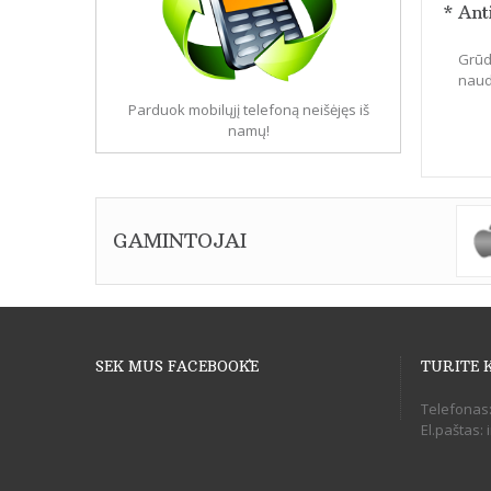
* Ant
Grūdi
naudo
Parduok mobilųjį telefoną neišėjęs iš
namų!
GAMINTOJAI
SEK MUS FACEBOOK`E
TURITE 
Telefonas
El.paštas: 