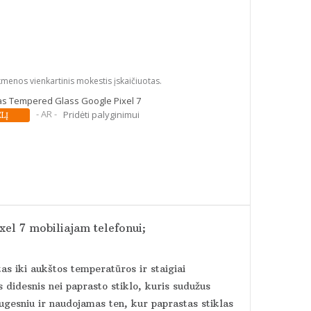
kmenos vienkartinis mokestis įskaičiuotas.
kas Tempered Glass Google Pixel 7
- AR -
Pridėti palyginimui
xel 7 mobiliajam telefonui;
tas iki aukštos temperatūros ir staigiai
 didesnis nei paprasto stiklo, kuris sudužus
augesniu ir naudojamas ten, kur paprastas stiklas