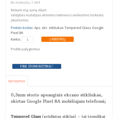
Be mokesčių: 7.44 €
Mokant visą sumą iškart.
Valstybės nustatytas atminties laikmenos vienkartinis mokestis
įskaičiuotas.
Prekės kodas:
Aps. ekr. stikliukas Tempered Glass Google
Pixel 8A
Kiekis:
Pridėti palyginimui
Aprašymas
0,3mm storio apsauginis ekrano stikliukas,
skirtas Google Pixel 8A mobiliajam telefonui;
Tempered Glass
(grūdintas stiklas) – tai termiškai