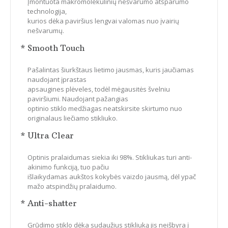
Įmontuota makromolekulinių nešvarumo atsparumo
technologija,
kurios dėka paviršius lengvai valomas nuo įvairių
nešvarumų.
* Smooth Touch
Pašalintas šiurkštaus lietimo jausmas, kuris jaučiamas
naudojant įprastas
apsaugines plėveles, todėl mėgausitės švelniu
paviršiumi. Naudojant pažangias
optinio stiklo medžiagas neatskirsite skirtumo nuo
originalaus liečiamo stikliuko.
* Ultra Clear
Optinis pralaidumas siekia iki 98%. Stikliukas turi anti-
akinimo funkciją, tuo pačiu
išlaikydamas aukštos kokybės vaizdo jausmą, dėl ypač
mažo atspindžių pralaidumo.
* Anti-shatter
Grūdimo stiklo dėka sudaužius stikliuką jis neišbyra į