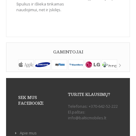
šipulius ir išlieka tinkamas
naudojimui, net ir įskilęs.
GAMINTOJAI
TURITE KLAUSIMŲ?
SEK MUS
FACEBOOK`E
Telefonas:
+370-642-52-222
El.paštas:
info@balticmobiles.lt
Apie mus