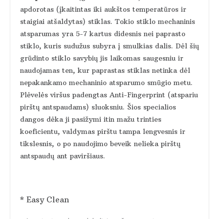
apdorotas (įkaitintas iki aukštos temperatūros ir
staigiai atšaldytas) stiklas. Tokio stiklo mechaninis
atsparumas yra 5-7 kartus didesnis nei paprasto
stiklo, kuris sudužus subyra į smulkias dalis. Dėl šių
grūdinto stiklo savybių jis laikomas saugesniu ir
naudojamas ten, kur paprastas stiklas netinka dėl
nepakankamo mechaninio atsparumo smūgio metu.
Plėvelės viršus padengtas Anti-Fingerprint (atspariu
pirštų antspaudams) sluoksniu. Šios specialios
dangos dėka ji pasižymi itin mažu trinties
koeficientu, valdymas pirštu tampa lengvesnis ir
tikslesnis, o po naudojimo beveik nelieka pirštų
antspaudų ant paviršiaus.
* Easy Clean