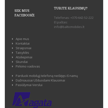
TURITE KLAUSIMŲ?
SEK MUS
FACEBOOK`E
Telefonas:
+370-642-52-222
El.paštas:
info@balticmobiles.lt
Apie mus
Kontaktai
Straipsniai
Taisyklės
Atsiliepimai
Skundai
Pirkimo vadovas
Parduok mobilųjį telefoną neišėjęs iš namų
Dažniausiai Užduodami Klausimai
Pasiūlymai Verslui