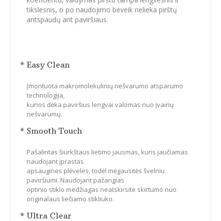
tikslesnis, o po naudojimo beveik nelieka pirštų
antspaudų ant paviršiaus.
* Easy Clean
Įmontuota makromolekulinių nešvarumo atsparumo
technologija,
kurios dėka paviršius lengvai valomas nuo įvairių
nešvarumų.
* Smooth Touch
Pašalintas šiurkštaus lietimo jausmas, kuris jaučiamas
naudojant įprastas
apsaugines plėveles, todėl mėgausitės švelniu
paviršiumi. Naudojant pažangias
optinio stiklo medžiagas neatskirsite skirtumo nuo
originalaus liečiamo stikliuko.
* Ultra Clear