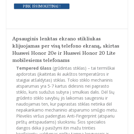
Apsauginis lenktas ekrano stikliukas
klijuojamas per visą telefono ekraną, skirtas
Huawei Honor 20e ir Huawei Honor 20 Lite
mobilesiems telefonams
Tempered Glass
(grūdintas stiklas) – tai termiškai
apdorotas (įkaitintas iki aukštos temperatūros ir
staigiai atšaldytas) stiklas. Tokio stiklo mechaninis
atsparumas yra 5-7 kartus didesnis nei paprasto
stiklo, kuris sudužus subyra į smulkias dalis. Dėl šių
grūdinto stiklo savybių jis laikomas saugesniu ir
naudojamas ten, kur paprastas stiklas netinka dėl
nepakankamo mechaninio atsparumo smūgio metu.
Plėvelės viršus padengtas Anti-Fingerprint (atspariu
pirštų antspaudams) sluoksniu. Šios specialios
dangos dėka ji pasižymi itin mažu trinties
koeficientu, valdymas pirštu tampa lengvesnis ir