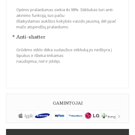
Optinis pralaidumas siekia iki 98%. Stikliukas turi anti-
akinimo funkciją, tuo pačiu
išlaikydamas aukštos kokybės vaizdo jausmą, dėl ypač
mažo atspindžių pralaidumo.
* Anti-shatter
Grūdimo stiklo dėka sudaužius stikliuką jis neišbyra į
šipulius ir išlieka tinkamas
naudojimui, net ir įskilęs.
GAMINTOJAI