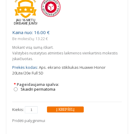
JAU 16 METŲ
DIRBAME JUMS!
Kaina nuo: 16.00 €
Be mokesčių: 13.22 €
Mokant visą sumą iškart.
Valstybės nustatytas atminties laikmenos vienkartinis mokestis
įskaičiuotas.
Prekės kodas:
Aps. ekrano stikliukas Huawei Honor
20Lite/20e Full 5D
*
Pageidaujama spalva:
Skaidri permatoma
Kiekis:
Pridėti palyginimui