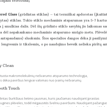
iajam telefonui;
red Glass
(grūdintas stiklas) – tai termiškai apdorotas (įkaitin
ytas) stiklas. Tokio stiklo mechaninis atsparumas yra 5-7 kartus
 į smulkias dalis. Dėl šių grūdinto stiklo savybių jis laikomas s
ka dėl nepakankamo mechaninio atsparumo smūgio metu. Plėvelės 
 antspaudams) sluoksniu. Šios specialios dangos dėka ji pasižymi 
lengvesnis ir tikslesnis, o po naudojimo beveik nelieka pirštų an
y Clean
tuota makromolekulinių nešvarumo atsparumo technologija,
os dėka paviršius lengvai valomas nuo įvairių nešvarumų.
ooth Touch
lintas šiurkštaus lietimo jausmas, kuris jaučiamas naudojant įprastas
ugines plėveles, todėl mėgausitės švelniu paviršiumi. Naudojant pažangia