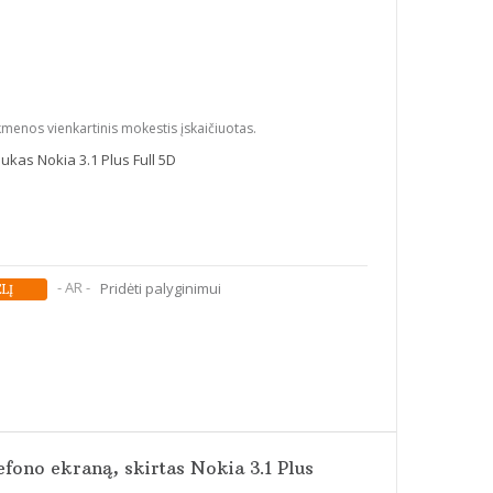
kmenos vienkartinis mokestis įskaičiuotas.
iukas Nokia 3.1 Plus Full 5D
- AR -
Pridėti palyginimui
efono ekraną, skirtas Nokia 3.1 Plus