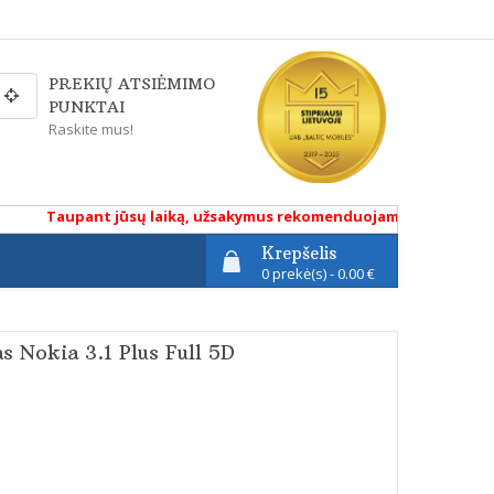
PREKIŲ ATSIĖMIMO
PUNKTAI
Raskite mus!
Taupant jūsų laiką, užsakymus rekomenduojame atlikti renkanti
Krepšelis
0 prekė(s) - 0.00 €
s Nokia 3.1 Plus Full 5D