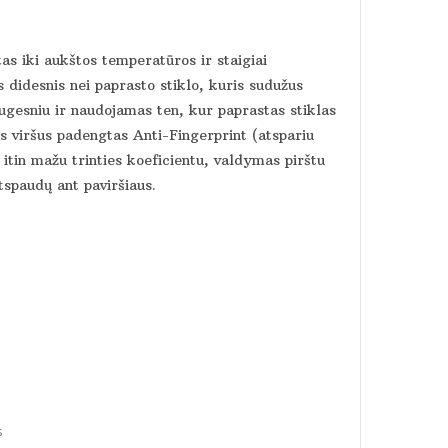
tas iki aukštos temperatūros ir staigiai
 didesnis nei paprasto stiklo, kuris sudužus
augesniu ir naudojamas ten, kur paprastas stiklas
viršus padengtas Anti-Fingerprint (atspariu
itin mažu trinties koeficientu, valdymas pirštu
tspaudų ant paviršiaus.
s