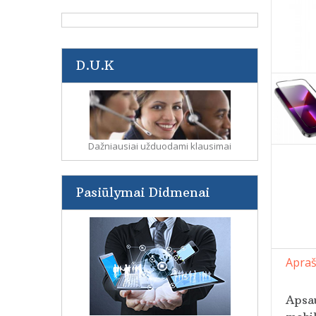
D.U.K
Dažniausiai užduodami klausimai
Pasiūlymai Didmenai
Apra
Apsau