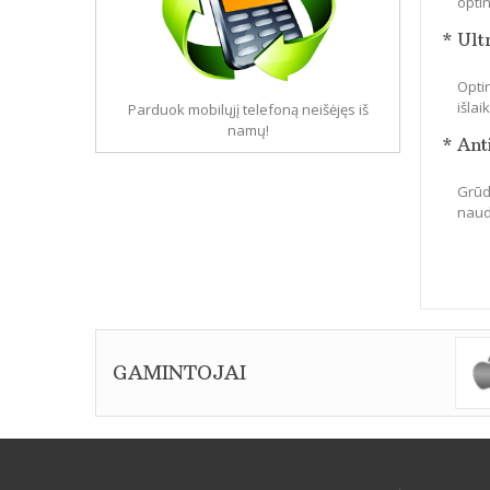
optin
* Ult
Optin
išla
Parduok mobilųjį telefoną neišėjęs iš
namų!
* Ant
Grūdi
naudo
GAMINTOJAI