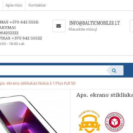
Apie mus
Kontaktai
NAS +370 642 55511
AKYMAI
Klauskite mūsų!
064252222
ISAS +370 642 55522
0:30 - 18:00 val.
ps. ekrano stikliukas Nokia 3.1 Plus Full 5D
Aps. ekrano stikliuka