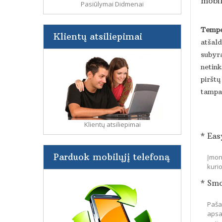
mobil
Pasiūlymai Didmenai
Tempe
Klientų atsiliepimai
atšald
subyra
netin
pirštų
tampa 
Klientų atsiliepimai
* Eas
Parduok mobilųjį telefoną
Įmon
kuri
* Sm
Paša
apsa