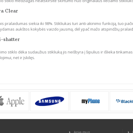
io stiklo medžiagas neatskirsite skirtumo nuo originalaus liečiamo stikliuk
ra Clear
is pralaidumas siekia iki 98%. Stikliukas turi anti-akinimo funkciją, tuo pači
ikydamas aukštos kokybės vaizdo jausmą, dėl ypač mažo atspindžių pralai
i-shatter
mo stiklo dėka sudaužius stikliuką jis neišbyra į šipulius ir išlieka tinkamas
jimui, net ir įskilęs.
Apie mus