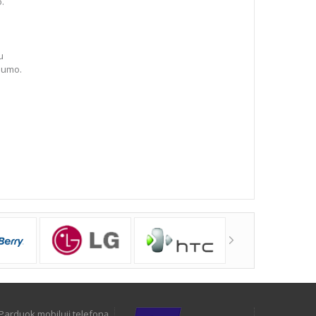
o.
u
dumo.
Parduok mobilųjį telefoną