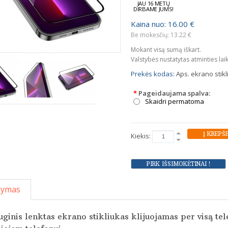
JAU 16 METŲ
DIRBAME JUMS!
Kaina nuo: 16.00 €
Be mokesčių: 13.22 €
Mokant visą sumą iškart.
Valstybės nustatytas atminties lai
Prekės kodas:
Aps. ekrano stikl
*
Pageidaujama spalva:
Skaidri permatoma
Kiekis:
šymas
ginis lenktas ekrano stikliukas klijuojamas per visą tel