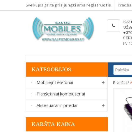
Sveiki, jūs galite
prisijungti
arba
registruotis
.
Pradžia
KAU
UŽS
+37
SERV
I-V 1
KATEGORIJOS
Mobilieji Telefonai
Pradžia
/
A
Planšetiniai kompiuteriai
Aksesuarai ir priedai
KARŠTA KAINA