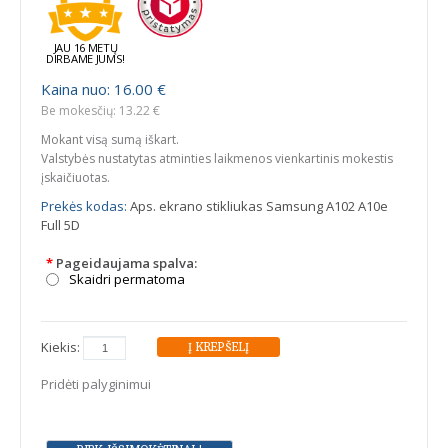
JAU 16 METŲ
DIRBAME JUMS!
Kaina nuo: 16.00 €
Be mokesčių: 13.22 €
Mokant visą sumą iškart.
Valstybės nustatytas atminties laikmenos vienkartinis mokestis
įskaičiuotas.
Prekės kodas:
Aps. ekrano stikliukas Samsung A102 A10e
Full 5D
*
Pageidaujama spalva:
Skaidri permatoma
Kiekis:
Pridėti palyginimui