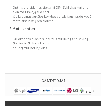
Optinis pralaidumas siekia iki 98%. Stikliukas turi anti-
akinimo funkciją, tuo pačiu
išlaikydamas aukštos kokybės vaizdo jausmą, dėl ypač
mažo atspindžių pralaidumo.
* Anti-shatter
Grūdimo stiklo dėka sudaužius stikliuką jis neišbyra į
šipulius ir išlieka tinkamas
naudojimui, net ir įskilęs.
GAMINTOJAI