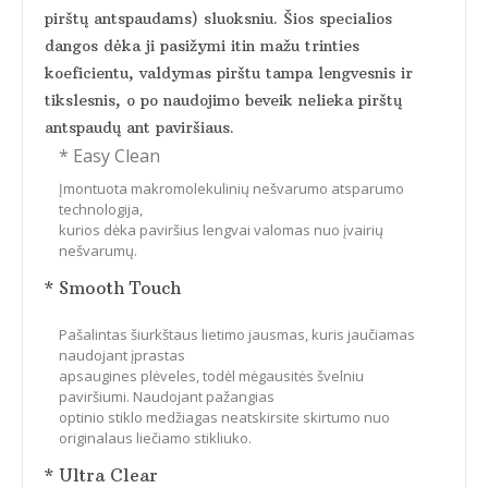
pirštų antspaudams) sluoksniu. Šios specialios
dangos dėka ji pasižymi itin mažu trinties
koeficientu, valdymas pirštu tampa lengvesnis ir
tikslesnis, o po naudojimo beveik nelieka pirštų
antspaudų ant paviršiaus.
* Easy Clean
Įmontuota makromolekulinių nešvarumo atsparumo
technologija,
kurios dėka paviršius lengvai valomas nuo įvairių
nešvarumų.
* Smooth Touch
Pašalintas šiurkštaus lietimo jausmas, kuris jaučiamas
naudojant įprastas
apsaugines plėveles, todėl mėgausitės švelniu
paviršiumi. Naudojant pažangias
optinio stiklo medžiagas neatskirsite skirtumo nuo
originalaus liečiamo stikliuko.
* Ultra Clear