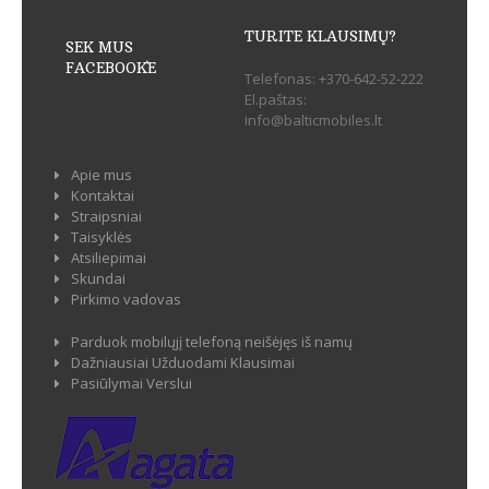
TURITE KLAUSIMŲ?
SEK MUS
FACEBOOK`E
Telefonas:
+370-642-52-222
El.paštas:
info@balticmobiles.lt
Apie mus
Kontaktai
Straipsniai
Taisyklės
Atsiliepimai
Skundai
Pirkimo vadovas
Parduok mobilųjį telefoną neišėjęs iš namų
Dažniausiai Užduodami Klausimai
Pasiūlymai Verslui