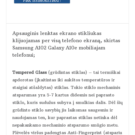
Apsauginis lenktas ekrano stikliukas
klijuojamas per visą telefono ekraną, skirtas
Samsung A102 Galaxy A10e mobiliajam
telefonui;
Tempered Glass
(grūdintas stiklas) – tai termiškai
apdorotas (įkaitintas iki aukštos temperatūros ir
staigiai atšaldytas) stiklas. Tokio stiklo mechaninis
atsparumas yra 5-7 kartus didesnis nei paprasto
stiklo, kuris sudužus subyra į smulkias dalis. Dėl šių
grūdinto stiklo savybių jis laikomas saugesniu ir
naudojamas ten, kur paprastas stiklas netinka dėl
nepakankamo mechaninio atsparumo smūgio metu.
Plėvelės viršus padengtas Anti-Fingerprint (atspariu