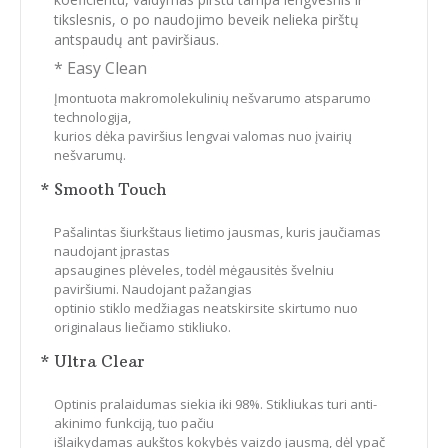
tikslesnis, o po naudojimo beveik nelieka pirštų
antspaudų ant paviršiaus.
* Easy Clean
Įmontuota makromolekulinių nešvarumo atsparumo
technologija,
kurios dėka paviršius lengvai valomas nuo įvairių
nešvarumų.
* Smooth Touch
Pašalintas šiurkštaus lietimo jausmas, kuris jaučiamas
naudojant įprastas
apsaugines plėveles, todėl mėgausitės švelniu
paviršiumi. Naudojant pažangias
optinio stiklo medžiagas neatskirsite skirtumo nuo
originalaus liečiamo stikliuko.
* Ultra Clear
Optinis pralaidumas siekia iki 98%. Stikliukas turi anti-
akinimo funkciją, tuo pačiu
išlaikydamas aukštos kokybės vaizdo jausmą, dėl ypač