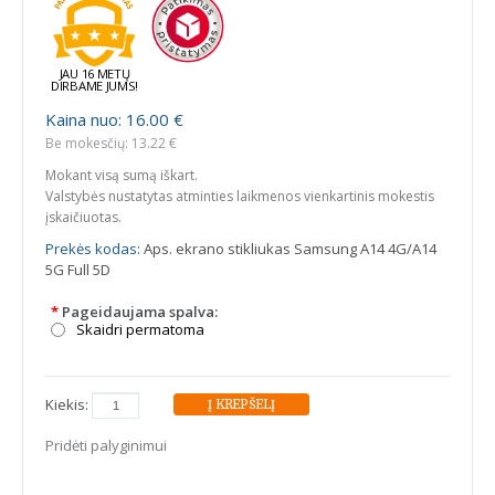
JAU 16 METŲ
DIRBAME JUMS!
Kaina nuo: 16.00 €
Be mokesčių: 13.22 €
Mokant visą sumą iškart.
Valstybės nustatytas atminties laikmenos vienkartinis mokestis
įskaičiuotas.
Prekės kodas:
Aps. ekrano stikliukas Samsung A14 4G/A14
5G Full 5D
*
Pageidaujama spalva:
Skaidri permatoma
Kiekis:
Pridėti palyginimui