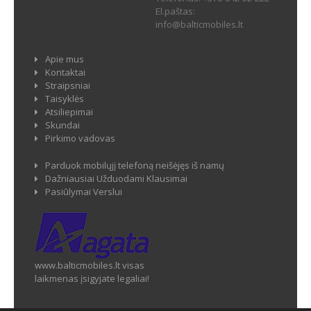
El.paštas:
info@balticmobiles.lt
Apie mus
Kontaktai
Straipsniai
Taisyklės
Atsiliepimai
Skundai
Pirkimo vadovas
Parduok mobilųjį telefoną neišėjęs iš namų
Dažniausiai Užduodami Klausimai
Pasiūlymai Verslui
www.balticmobiles.lt visas
laikmenas įsigyjate legaliai!