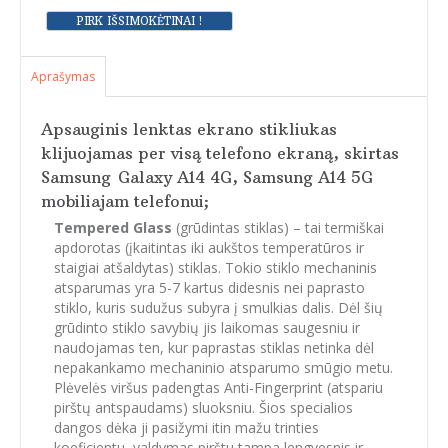
Aprašymas
Apsauginis lenktas ekrano stikliukas
klijuojamas per visą telefono ekraną, skirtas
Samsung
Galaxy
A14 4G, Samsung A14 5G
mobiliajam telefonui;
Tempered Glass
(grūdintas stiklas) – tai termiškai
apdorotas (įkaitintas iki aukštos temperatūros ir
staigiai atšaldytas) stiklas. Tokio stiklo mechaninis
atsparumas yra 5-7 kartus didesnis nei paprasto
stiklo, kuris sudužus subyra į smulkias dalis. Dėl šių
grūdinto stiklo savybių jis laikomas saugesniu ir
naudojamas ten, kur paprastas stiklas netinka dėl
nepakankamo mechaninio atsparumo smūgio metu.
Plėvelės viršus padengtas Anti-Fingerprint (atspariu
pirštų antspaudams) sluoksniu. Šios specialios
dangos dėka ji pasižymi itin mažu trinties
koeficientu, valdymas pirštu tampa lengvesnis ir