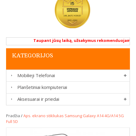
Taupant jūsų laiką, užsakymus rekomenduojame atlik
KATEGORIJOS
Mobilieji Telefonai
Planšetiniai kompiuteriai
Aksesuarai ir priedai
Pradžia
/
Aps. ekrano stikliukas Samsung Galaxy A14 4G/A14 5G
Full 5D