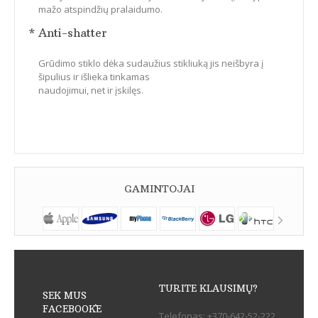
mažo atspindžių pralaidumo.
* Anti-shatter
Grūdimo stiklo dėka sudaužius stikliuką jis neišbyra į
šipulius ir išlieka tinkamas
naudojimui, net ir įskilęs.
GAMINTOJAI
TURITE KLAUSIMŲ?
SEK MUS
FACEBOOK`E
Telefonas:
+370-642-52-222