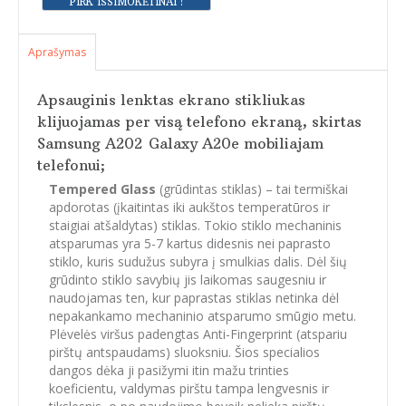
Aprašymas
Apsauginis lenktas ekrano stikliukas
klijuojamas per visą telefono ekraną, skirtas
Samsung A202
Galaxy
A20e mobiliajam
telefonui;
Tempered Glass
(grūdintas stiklas) – tai termiškai
apdorotas (įkaitintas iki aukštos temperatūros ir
staigiai atšaldytas) stiklas. Tokio stiklo mechaninis
atsparumas yra 5-7 kartus didesnis nei paprasto
stiklo, kuris sudužus subyra į smulkias dalis. Dėl šių
grūdinto stiklo savybių jis laikomas saugesniu ir
naudojamas ten, kur paprastas stiklas netinka dėl
nepakankamo mechaninio atsparumo smūgio metu.
Plėvelės viršus padengtas Anti-Fingerprint (atspariu
pirštų antspaudams) sluoksniu. Šios specialios
dangos dėka ji pasižymi itin mažu trinties
koeficientu, valdymas pirštu tampa lengvesnis ir