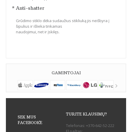
* Anti-shatter
Grūdimo stiklo dėka sudaužius stikliuką jis neišbyra į
šipulius ir išlieka tinkamas
naudojimui, net ir įskilęs.
GAMINTOJAI
TURITE KLAUSIMŲ?
SEK MUS
FACEBOOK`E
Telefonas:
+370-642-52-222
El.paštas: