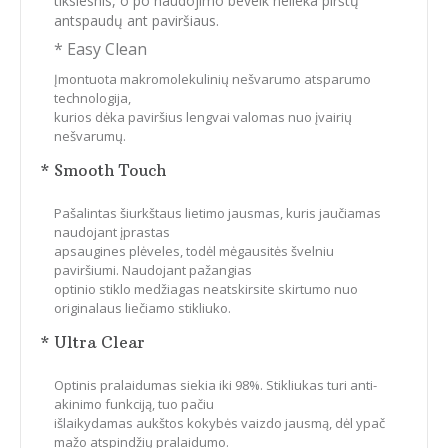
tikslesnis, o po naudojimo beveik nelieka pirštų
antspaudų ant paviršiaus.
* Easy Clean
Įmontuota makromolekulinių nešvarumo atsparumo
technologija,
kurios dėka paviršius lengvai valomas nuo įvairių
nešvarumų.
* Smooth Touch
Pašalintas šiurkštaus lietimo jausmas, kuris jaučiamas
naudojant įprastas
apsaugines plėveles, todėl mėgausitės švelniu
paviršiumi. Naudojant pažangias
optinio stiklo medžiagas neatskirsite skirtumo nuo
originalaus liečiamo stikliuko.
* Ultra Clear
Optinis pralaidumas siekia iki 98%. Stikliukas turi anti-
akinimo funkciją, tuo pačiu
išlaikydamas aukštos kokybės vaizdo jausmą, dėl ypač
mažo atspindžių pralaidumo.