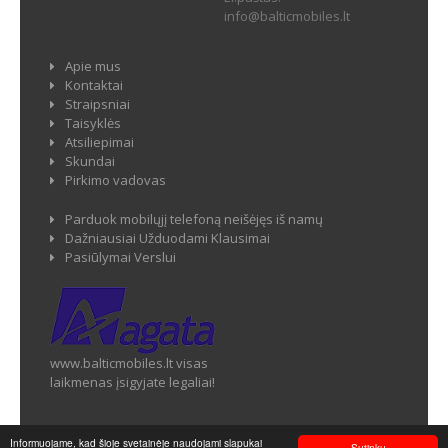
info@balticmobiles.lt
Apie mus
Kontaktai
Straipsniai
Taisyklės
Atsiliepimai
Skundai
Pirkimo vadovas
Parduok mobilųjį telefoną neišėjęs iš namų
Dažniausiai Užduodami Klausimai
Pasiūlymai Verslui
www.balticmobiles.lt visas
laikmenas įsigyjate legaliai!
Informuojame, kad šioje svetainėje naudojami slapukai
Sutinku