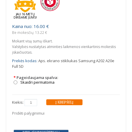
JAU 16 METŲ
DIRBAME JUMS!
Kaina nuo: 16.00 €
Be mokesčių: 13.22 €
Mokant visą sumą iškart.
Valstybės nustatytas atminties laikmenos vienkartinis mokestis
įskaičiuotas.
Prekės kodas:
Aps. ekrano stikliukas Samsung A202 A20e
Full 5D
*
Pageidaujama spalva:
Skaidri permatoma
Kiekis:
Pridėti palyginimui