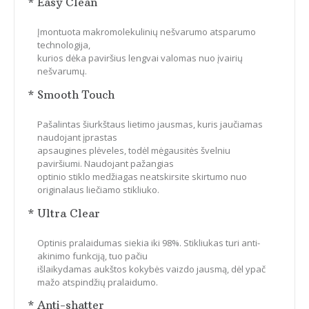
* Easy Clean
Įmontuota makromolekulinių nešvarumo atsparumo
technologija,
kurios dėka paviršius lengvai valomas nuo įvairių
nešvarumų.
* Smooth Touch
Pašalintas šiurkštaus lietimo jausmas, kuris jaučiamas
naudojant įprastas
apsaugines plėveles, todėl mėgausitės švelniu
paviršiumi. Naudojant pažangias
optinio stiklo medžiagas neatskirsite skirtumo nuo
originalaus liečiamo stikliuko.
* Ultra Clear
Optinis pralaidumas siekia iki 98%. Stikliukas turi anti-
akinimo funkciją, tuo pačiu
išlaikydamas aukštos kokybės vaizdo jausmą, dėl ypač
mažo atspindžių pralaidumo.
* Anti-shatter