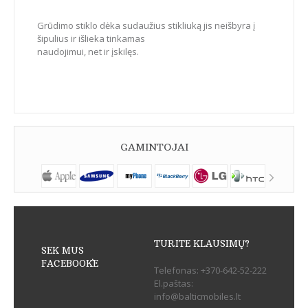
Grūdimo stiklo dėka sudaužius stikliuką jis neišbyra į
šipulius ir išlieka tinkamas
naudojimui, net ir įskilęs.
GAMINTOJAI
TURITE KLAUSIMŲ?
SEK MUS
FACEBOOK`E
Telefonas:
+370-642-52-222
El.paštas:
info@balticmobiles.lt