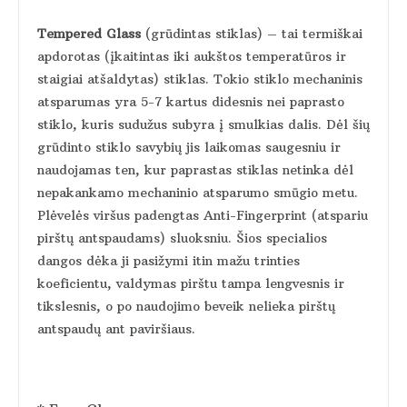
Tempered Glass
(grūdintas stiklas) – tai termiškai
apdorotas (įkaitintas iki aukštos temperatūros ir
staigiai atšaldytas) stiklas. Tokio stiklo mechaninis
atsparumas yra 5-7 kartus didesnis nei paprasto
stiklo, kuris sudužus subyra į smulkias dalis. Dėl šių
grūdinto stiklo savybių jis laikomas saugesniu ir
naudojamas ten, kur paprastas stiklas netinka dėl
nepakankamo mechaninio atsparumo smūgio metu.
Plėvelės viršus padengtas Anti-Fingerprint (atspariu
pirštų antspaudams) sluoksniu. Šios specialios
dangos dėka ji pasižymi itin mažu trinties
koeficientu, valdymas pirštu tampa lengvesnis ir
tikslesnis, o po naudojimo beveik nelieka pirštų
antspaudų ant paviršiaus.