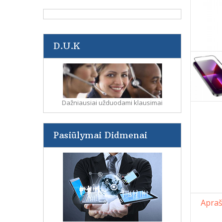
D.U.K
Dažniausiai užduodami klausimai
Pasiūlymai Didmenai
Apra