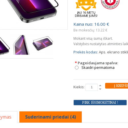
JAU 16 METŲ
DIRBAME JUMS!
Kaina nuo: 16.00 €
Be mokesčių: 13.22 €
Mokant visą sumą iškart.
Valstybės nustatytas atminties lai
Prekės kodas:
Aps. ekrano stik
*
Pageidaujama spalva:
Skaidri permatoma
Kiekis:
šymas
Suderinami priedai (4)