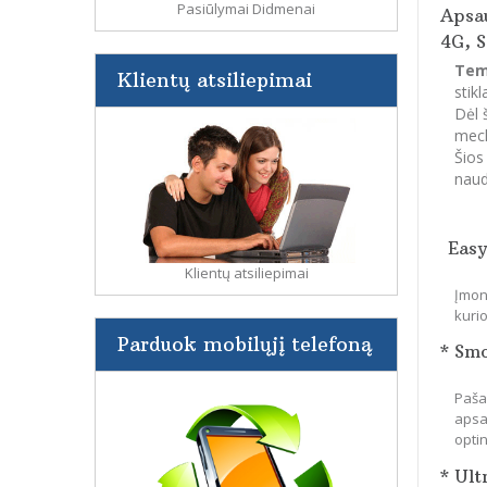
Pasiūlymai Didmenai
Apsau
4G, S
Tem
Klientų atsiliepimai
stik
Dėl 
mech
Šios
naud
Easy
Klientų atsiliepimai
Įmon
kuri
Parduok mobilųjį telefoną
* Sm
Paša
apsa
optin
* Ult