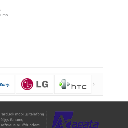
u
dumo.
Parduok mobilųjį telefoną
išėjęs iš namų
Dažniausiai Užduodami