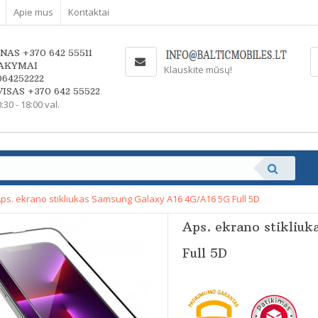
Apie mus
Kontaktai
NAS +370 642 55511
AKYMAI
Klauskite mūsų!
064252222
ISAS +370 642 55522
0:30 - 18:00 val.
ps. ekrano stikliukas Samsung Galaxy A16 4G/A16 5G Full 5D
Aps. ekrano stikliu
Full 5D