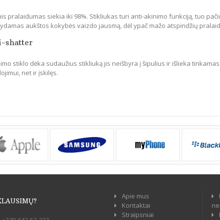
is pralaidumas siekia iki 98%. Stikliukas turi anti-akinimo funkciją, tuo pači
ikydamas aukštos kokybės vaizdo jausmą, dėl ypač mažo atspindžių pralai
i-shatter
mo stiklo dėka sudaužius stikliuką jis neišbyra į šipulius ir išlieka tinkamas
jimui, net ir įskilęs.
Apie mus
KLAUSIMŲ?
Kontaktai
ne
Straipsniai