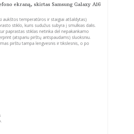
lefono ekraną, skirtas Samsung Galaxy
A16
iki aukštos temperatūros ir staigiai atšaldytas)
asto stiklo, kuris sudužus subyra į smulkias dalis.
 kur paprastas stiklas netinka dėl nepakankamo
print (atspariu pirštų antspaudams) sluoksniu.
ymas pirštu tampa lengvesnis ir tikslesnis, o po
s
o.