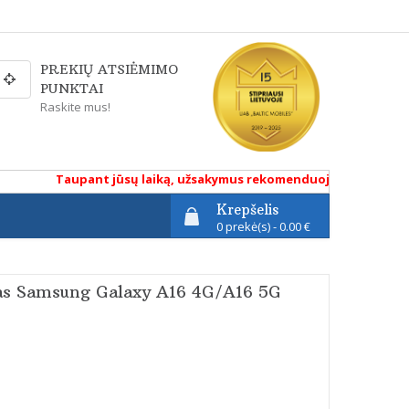
PREKIŲ ATSIĖMIMO
PUNKTAI
Raskite mus!
Taupant jūsų laiką, užsakymus rekomenduojame atlikti renka
Krepšelis
0 prekė(s) - 0.00 €
kas Samsung Galaxy A16 4G/A16 5G