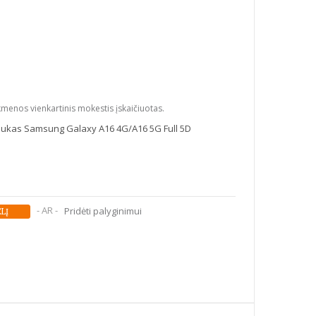
kmenos vienkartinis mokestis įskaičiuotas.
liukas Samsung Galaxy A16 4G/A16 5G Full 5D
- AR -
Pridėti palyginimui