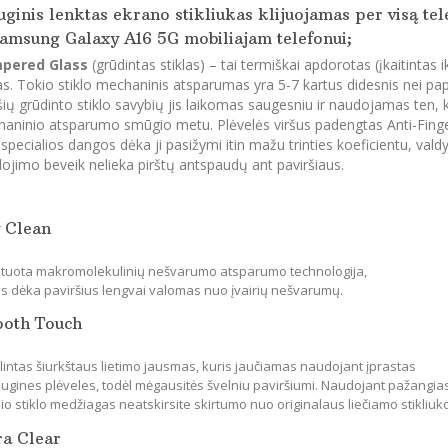
ginis lenktas ekrano stikliukas klijuojamas per visą te
amsung Galaxy A16 5G mobiliajam telefonui;
pered Glass
(grūdintas stiklas) – tai termiškai apdorotas (įkaitintas 
las. Tokio stiklo mechaninis atsparumas yra 5-7 kartus didesnis nei papr
šių grūdinto stiklo savybių jis laikomas saugesniu ir naudojamas ten,
aninio atsparumo smūgio metu. Plėvelės viršus padengtas Anti-Finger
 specialios dangos dėka ji pasižymi itin mažu trinties koeficientu, vald
ojimo beveik nelieka pirštų antspaudų ant paviršiaus.
 Clean
tuota makromolekulinių nešvarumo atsparumo technologija,
os dėka paviršius lengvai valomas nuo įvairių nešvarumų.
ooth Touch
lintas šiurkštaus lietimo jausmas, kuris jaučiamas naudojant įprastas
ugines plėveles, todėl mėgausitės švelniu paviršiumi. Naudojant pažangia
io stiklo medžiagas neatskirsite skirtumo nuo originalaus liečiamo stikliuk
ra Clear