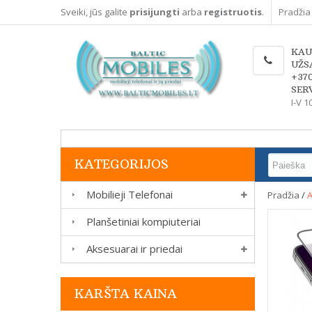
Sveiki, jūs galite
prisijungti
arba
registruotis
.
Pradžia
KAU
UŽS
+37
SERV
I-V 1
KATEGORIJOS
Mobilieji Telefonai
Pradžia
/
A
Planšetiniai kompiuteriai
Aksesuarai ir priedai
KARŠTA KAINA