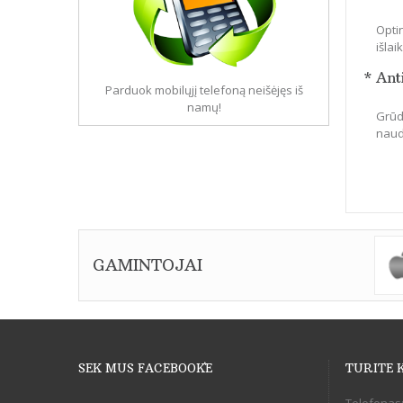
Optin
išla
* Ant
Parduok mobilųjį telefoną neišėjęs iš
namų!
Grūdi
naudo
GAMINTOJAI
SEK MUS FACEBOOK`E
TURITE 