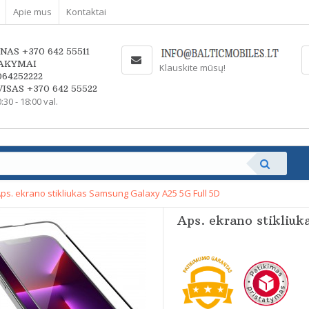
Apie mus
Kontaktai
NAS +370 642 55511
AKYMAI
Klauskite mūsų!
064252222
ISAS +370 642 55522
0:30 - 18:00 val.
ps. ekrano stikliukas Samsung Galaxy A25 5G Full 5D
Aps. ekrano stikliu