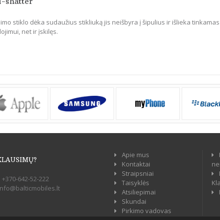
i-shatter
mo stiklo dėka sudaužius stikliuką jis neišbyra į šipulius ir išlieka tinkamas
jimui, net ir įskilęs.
Apie mus
KLAUSIMŲ?
Kontaktai
ne
Straipsniai
:
+370-642-52-222
Taisyklės
Kl
info@balticmobiles.lt
Atsiliepimai
Skundai
Pirkimo vadovas