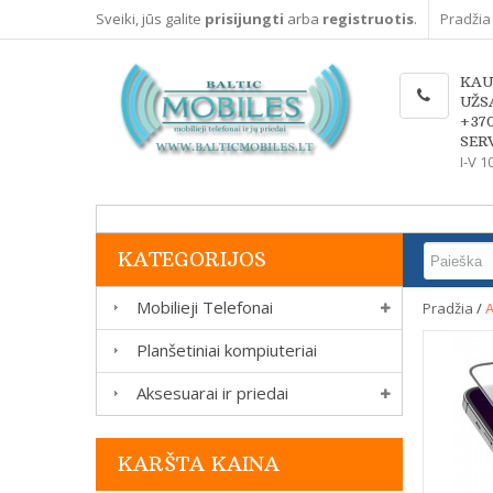
Sveiki, jūs galite
prisijungti
arba
registruotis
.
Pradžia
KAU
UŽS
+37
SERV
I-V 1
KATEGORIJOS
Mobilieji Telefonai
Pradžia
/
A
Planšetiniai kompiuteriai
Aksesuarai ir priedai
KARŠTA KAINA