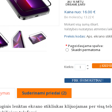
JAU 16 METŲ
DIRBAME JUMS!
Kaina nuo: 16.00 €
Be mokesčių: 13.22 €
Mokant visą sumą iškart.
Valstybės nustatytas atminties lai
Prekės kodas:
Aps. ekrano stik
*
Pageidaujama spalva:
Skaidri permatoma
Kiekis:
šymas
Suderinami priedai (2)
ginis lenktas ekrano stikliukas klijuojamas per visą t