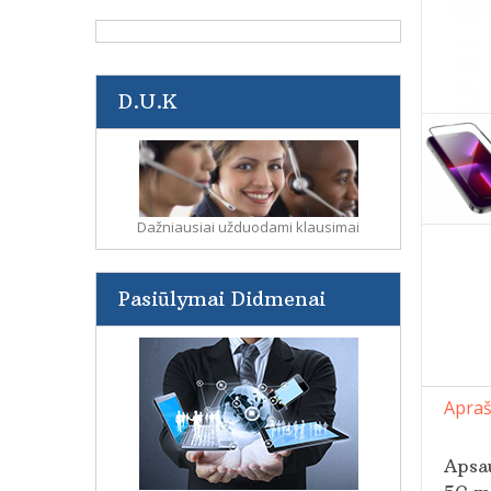
D.U.K
Dažniausiai užduodami klausimai
Pasiūlymai Didmenai
Apra
Apsau