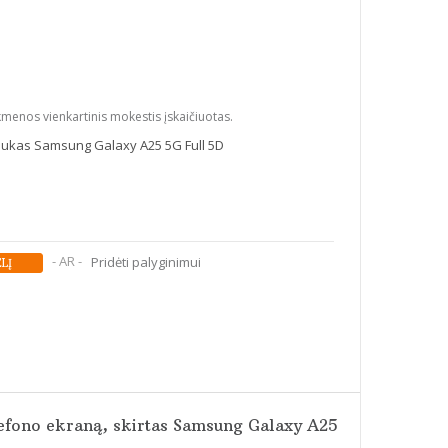
kmenos vienkartinis mokestis įskaičiuotas.
liukas Samsung Galaxy A25 5G Full 5D
- AR -
Pridėti palyginimui
elefono ekraną, skirtas Samsung Galaxy A25