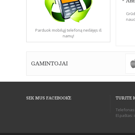
* Ant
Grūdi
naudo
Parduok mobilųjį telefoną neišėjęs iš
namų!
GAMINTOJAI
SEK MUS FACEBOOK`E
TURITE 
Telefonas
El.paštas: 