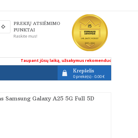
PREKIŲ ATSIĖMIMO
PUNKTAI
Raskite mus!
Taupant jūsų laiką, užsakymus rekomenduojame atlikti renk
Krepšelis
0 prekė(s) - 0.00 €
kas Samsung Galaxy A25 5G Full 5D