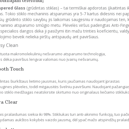
biliajam telefonui;
pered Glass
(grūdintas stiklas) – tai termiškai apdorotas (įkaitintas 
las. Tokio stiklo mechaninis atsparumas yra 5-7 kartus didesnis nei papr
šių grūdinto stiklo savybių jis laikomas saugesniu ir naudojamas ten,
aninio atsparumo smūgio metu. Plėvelės viršus padengtas Anti-Finger
 specialios dangos dėka ji pasižymi itin mažu trinties koeficientu, vald
ojimo beveik nelieka pirštų antspaudų ant paviršiaus.
asy Clean
tuota makromolekulinių nešvarumo atsparumo technologija,
os dėka paviršius lengvai valomas nuo įvairių nešvarumų.
ooth Touch
lintas šiurkštaus lietimo jausmas, kuris jaučiamas naudojant įprastas
ugines plėveles, todėl mėgausitės švelniu paviršiumi. Naudojant pažangia
io stiklo medžiagas neatskirsite skirtumo nuo originalaus liečiamo stikliuk
ra Clear
is pralaidumas siekia iki 98%. Stikliukas turi anti-akinimo funkciją, tuo pači
ikydamas aukštos kokybės vaizdo jausmą, dėl ypač mažo atspindžių pralai