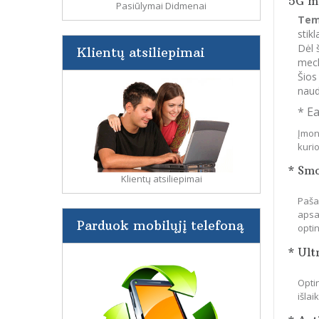
5G mo
Pasiūlymai Didmenai
Tem
stik
Dėl 
Klientų atsiliepimai
mech
Šios
naud
* E
Įmon
kuri
* Sm
Klientų atsiliepimai
Paša
apsa
Parduok mobilųjį telefoną
optin
* Ult
Optin
išla