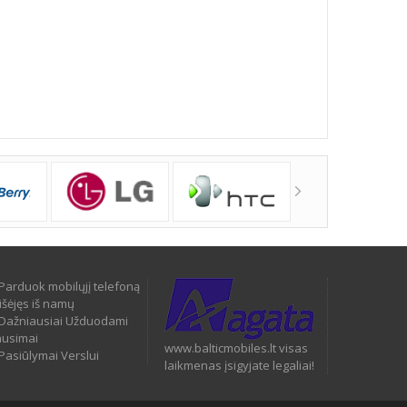
Parduok mobilųjį telefoną
išėjęs iš namų
Dažniausiai Užduodami
ausimai
www.balticmobiles.lt visas
Pasiūlymai Verslui
laikmenas įsigyjate legaliai!