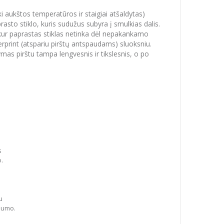
iki aukštos temperatūros ir staigiai atšaldytas)
asto stiklo, kuris sudužus subyra į smulkias dalis.
 kur paprastas stiklas netinka dėl nepakankamo
print (atspariu pirštų antspaudams) sluoksniu.
ymas pirštu tampa lengvesnis ir tikslesnis, o po
s
o.
u
dumo.