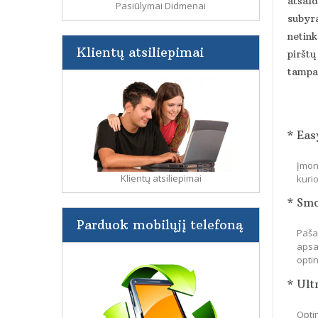
atšald
Pasiūlymai Didmenai
subyra
netin
Klientų atsiliepimai
pirštų
tampa 
* Eas
Įmon
Klientų atsiliepimai
kuri
* Sm
Parduok mobilųjį telefoną
Paša
apsa
optin
* Ult
Optin