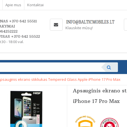
Apie mus
Kontaktai
NAS +370 642 55511
AKYMAI
Klauskite mūsų!
064252222
ISAS +370 642 55522
0:30 - 18:00 val.
psauginis ekrano stikliukas Tempered Glass Apple iPhone 17 Pro Max
Apsauginis ekrano s
iPhone 17 Pro Max