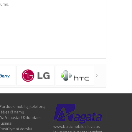
dumo.
Parduok mobilųjį telefoną
išėjęs iš namų
Dažniausiai Užduodami
ausimai
www.balticmobiles.lt visas
Pasiūlymai Verslui
laikmenas įsigyjate legaliai!