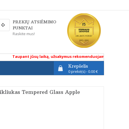
PREKIŲ ATSIĖMIMO
PUNKTAI
Raskite mus!
Taupant jūsų laiką, užsakymus rekomenduojame atlikti renkanti
Krepšelis
0 prekė(s) - 0.00 €
tikliukas Tempered Glass Apple