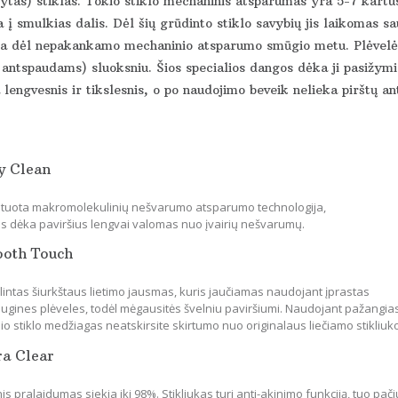
ytas) stiklas. Tokio stiklo mechaninis atsparumas yra 5-7 kartus
 į smulkias dalis. Dėl šių grūdinto stiklo savybių jis laikomas s
ka dėl nepakankamo mechaninio atsparumo smūgio metu. Plėvelės 
 antspaudams) sluoksniu. Šios specialios dangos dėka ji pasižymi 
lengvesnis ir tikslesnis, o po naudojimo beveik nelieka pirštų an
y Clean
tuota makromolekulinių nešvarumo atsparumo technologija,
os dėka paviršius lengvai valomas nuo įvairių nešvarumų.
ooth Touch
lintas šiurkštaus lietimo jausmas, kuris jaučiamas naudojant įprastas
ugines plėveles, todėl mėgausitės švelniu paviršiumi. Naudojant pažangia
io stiklo medžiagas neatskirsite skirtumo nuo originalaus liečiamo stikliuk
ra Clear
is pralaidumas siekia iki 98%. Stikliukas turi anti-akinimo funkciją, tuo pači