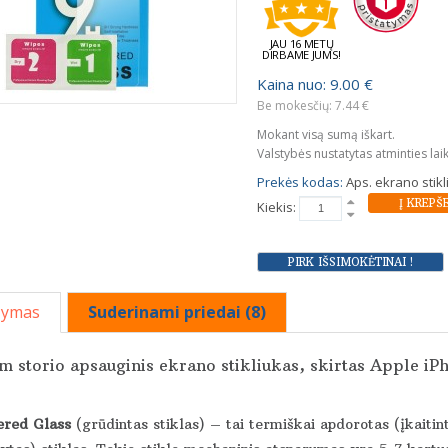
JAU 16 METŲ
DIRBAME JUMS!
Kaina nuo: 9.00 €
Be mokesčių: 7.44 €
Mokant visą sumą iškart.
Valstybės nustatytas atminties lai
Prekės kodas:
Aps. ekrano stik
Kiekis:
šymas
Suderinami priedai (8)
 storio apsauginis ekrano stikliukas, skirtas Apple iP
red Glass
(grūdintas stiklas) – tai termiškai apdorotas (įkaitin