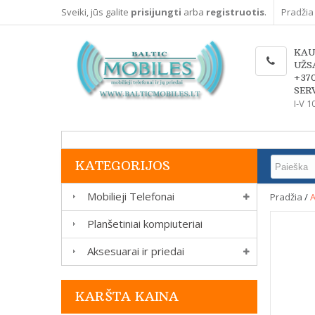
Sveiki, jūs galite
prisijungti
arba
registruotis
.
Pradžia
KAU
UŽS
+37
SERV
I-V 1
KATEGORIJOS
Mobilieji Telefonai
Pradžia
/
A
Planšetiniai kompiuteriai
Aksesuarai ir priedai
KARŠTA KAINA