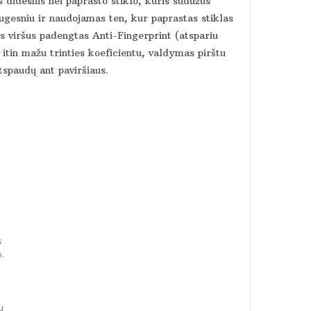
 didesnis nei paprasto stiklo, kuris sudužus
augesniu ir naudojamas ten, kur paprastas stiklas
viršus padengtas Anti-Fingerprint (atspariu
itin mažu trinties koeficientu, valdymas pirštu
tspaudų ant paviršiaus.
s
o.
u