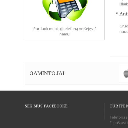
išla
* Ant
Grūdi
Parduok mobilųjį telefoną neišėjęs iš
naudo
namų!
GAMINTOJAI
SEK MUS FACEBOOK`E
TURITE 
Telefonas
El.paštas: 