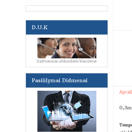
D.U.K
Dažniausiai užduodami klausimai
Pasiūlymai Didmenai
Apra
0,3mm
Tempe