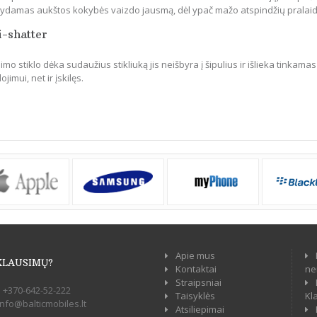
ikydamas aukštos kokybės vaizdo jausmą, dėl ypač mažo atspindžių pralai
i-shatter
mo stiklo dėka sudaužius stikliuką jis neišbyra į šipulius ir išlieka tinkamas
jimui, net ir įskilęs.
Apie mus
KLAUSIMŲ?
Kontaktai
ne
Straipsniai
:
+370-642-52-222
Taisyklės
Kl
info@balticmobiles.lt
Atsiliepimai