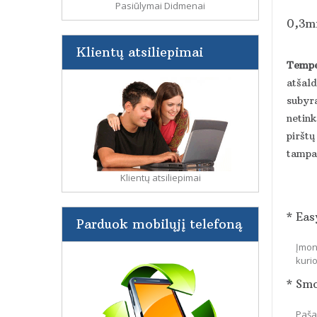
Pasiūlymai Didmenai
0,3mm
Klientų atsiliepimai
Tempe
atšald
subyra
netin
pirštų
tampa 
Klientų atsiliepimai
* Eas
Parduok mobilųjį telefoną
Įmon
kuri
* Sm
Paša