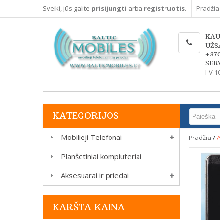
Sveiki, jūs galite
prisijungti
arba
registruotis
.
Pradžia
KAU
UŽS
+37
SERV
I-V 1
KATEGORIJOS
Mobilieji Telefonai
Pradžia
/
A
Planšetiniai kompiuteriai
Aksesuarai ir priedai
KARŠTA KAINA