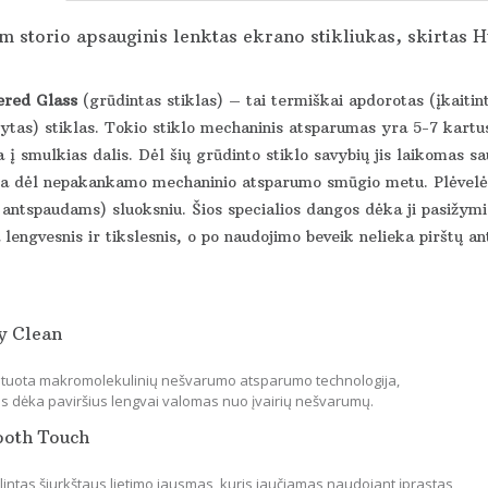
 storio apsauginis lenktas ekrano stikliukas, skirtas H
red Glass
(grūdintas stiklas) – tai termiškai apdorotas (įkaitin
ytas) stiklas. Tokio stiklo mechaninis atsparumas yra 5-7 kartus
 į smulkias dalis. Dėl šių grūdinto stiklo savybių jis laikomas s
ka dėl nepakankamo mechaninio atsparumo smūgio metu. Plėvelės 
 antspaudams) sluoksniu. Šios specialios dangos dėka ji pasižymi 
lengvesnis ir tikslesnis, o po naudojimo beveik nelieka pirštų an
y Clean
tuota makromolekulinių nešvarumo atsparumo technologija,
os dėka paviršius lengvai valomas nuo įvairių nešvarumų.
ooth Touch
lintas šiurkštaus lietimo jausmas, kuris jaučiamas naudojant įprastas