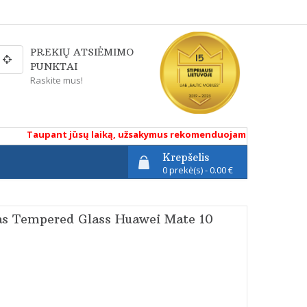
PREKIŲ ATSIĖMIMO
PUNKTAI
Raskite mus!
Taupant jūsų laiką, užsakymus rekomenduojame atlikti renkanti
Krepšelis
0 prekė(s) - 0.00 €
kas Tempered Glass Huawei Mate 10