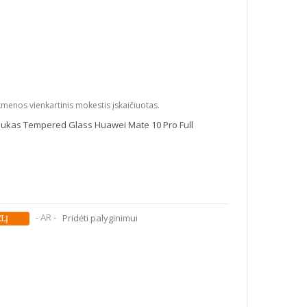
kmenos vienkartinis mokestis įskaičiuotas.
liukas Tempered Glass Huawei Mate 10 Pro Full
- AR -
Pridėti palyginimui