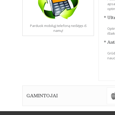
apsa
optin
* Ult
Parduok mobilųjį telefoną neišėjęs iš
Optin
namų!
išla
* Ant
Grūdi
naudo
GAMINTOJAI