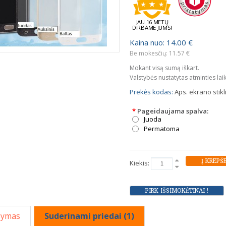
JAU 16 METŲ
DIRBAME JUMS!
Kaina nuo: 14.00 €
Be mokesčių: 11.57 €
Mokant visą sumą iškart.
Valstybės nustatytas atminties lai
Prekės kodas:
Aps. ekrano stik
*
Pageidaujama spalva:
Juoda
Permatoma
Kiekis:
šymas
Suderinami priedai (1)