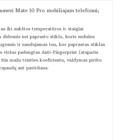
uawei Mate 10 Pro mobiliajam telefonui;
tas iki aukštos temperatūros ir staigiai
 didesnis nei paprasto stiklo, kuris sudužus
augesniu ir naudojamas ten, kur paprastas stiklas
viršus padengtas Anti-Fingerprint (atspariu
itin mažu trinties koeficientu, valdymas pirštu
tspaudų ant paviršiaus.