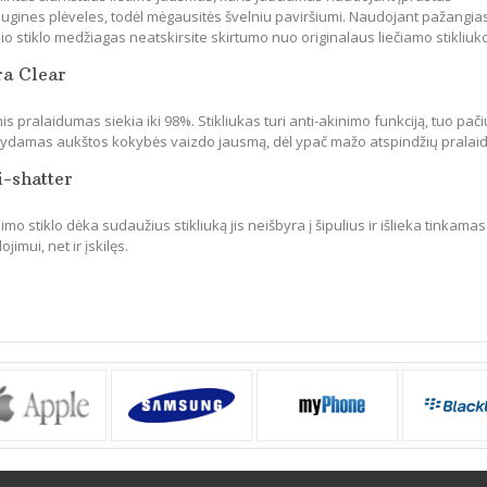
ugines plėveles, todėl mėgausitės švelniu paviršiumi. Naudojant pažangia
io stiklo medžiagas neatskirsite skirtumo nuo originalaus liečiamo stikliuk
ra Clear
is pralaidumas siekia iki 98%. Stikliukas turi anti-akinimo funkciją, tuo pači
ikydamas aukštos kokybės vaizdo jausmą, dėl ypač mažo atspindžių pralai
i-shatter
mo stiklo dėka sudaužius stikliuką jis neišbyra į šipulius ir išlieka tinkamas
jimui, net ir įskilęs.