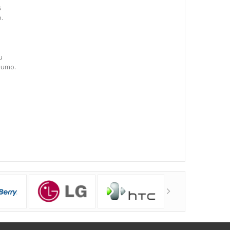
s
o.
u
dumo.