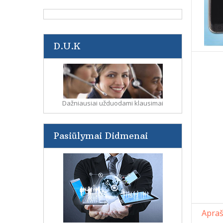
D.U.K
Dažniausiai užduodami klausimai
Pasiūlymai Didmenai
Apra