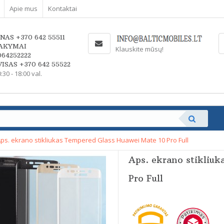
Apie mus
Kontaktai
NAS +370 642 55511
AKYMAI
Klauskite mūsų!
064252222
ISAS +370 642 55522
0:30 - 18:00 val.
ps. ekrano stikliukas Tempered Glass Huawei Mate 10 Pro Full
Aps. ekrano stikliu
Pro Full