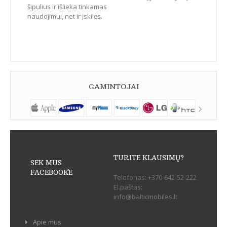
šipulius ir išlieka tinkamas
naudojimui, net ir įskilęs.
GAMINTOJAI
TURITE KLAUSIMŲ?
SEK MUS
FACEBOOK`E
Telefonas:
+370-642-52-222
El.paštas:
info@balticmobiles.lt
Apie mus