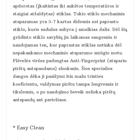
apdorotas (įkaitintas iki aukštos temperatūros ir
staigiai atšaldytas) stiklas. Tokio stiklo mechaninis
atsparumas yra 5-7 kartus didesnis nei paprasto
stiklo, kuris sudužus subyra į smulkias dalis. Dėl šių
grūdinto stiklo savybių jis laikomas saugesniu ir
naudojamas ten, kur paprastas stiklas netinka dėl
nepakankamo mechaninio atsparumo smūgio metu.
Plėvelės viršus padengtas Anti-Fingerprint (atspariu
pirštų antspaudams) sluoksniu. Šios specialios
dangos dėka ji pasižymi itin mažu trinties
koeficientu, valdymas pirštu tampa lengvesnis ir
tikslesnis, o po naudojimo beveik nelieka pirštų
antspaudų ant paviršiaus.
* Easy Clean