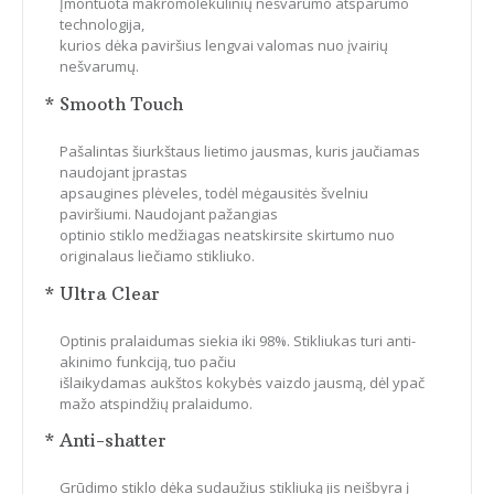
Įmontuota makromolekulinių nešvarumo atsparumo
technologija,
kurios dėka paviršius lengvai valomas nuo įvairių
nešvarumų.
* Smooth Touch
Pašalintas šiurkštaus lietimo jausmas, kuris jaučiamas
naudojant įprastas
apsaugines plėveles, todėl mėgausitės švelniu
paviršiumi. Naudojant pažangias
optinio stiklo medžiagas neatskirsite skirtumo nuo
originalaus liečiamo stikliuko.
* Ultra Clear
Optinis pralaidumas siekia iki 98%. Stikliukas turi anti-
akinimo funkciją, tuo pačiu
išlaikydamas aukštos kokybės vaizdo jausmą, dėl ypač
mažo atspindžių pralaidumo.
* Anti-shatter
Grūdimo stiklo dėka sudaužius stikliuką jis neišbyra į