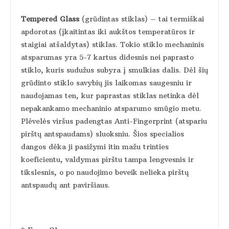
Tempered Glass
(grūdintas stiklas) – tai termiškai
apdorotas (įkaitintas iki aukštos temperatūros ir
staigiai atšaldytas) stiklas. Tokio stiklo mechaninis
atsparumas yra 5-7 kartus didesnis nei paprasto
stiklo, kuris sudužus subyra į smulkias dalis. Dėl šių
grūdinto stiklo savybių jis laikomas saugesniu ir
naudojamas ten, kur paprastas stiklas netinka dėl
nepakankamo mechaninio atsparumo smūgio metu.
Plėvelės viršus padengtas Anti-Fingerprint (atspariu
pirštų antspaudams) sluoksniu. Šios specialios
dangos dėka ji pasižymi itin mažu trinties
koeficientu, valdymas pirštu tampa lengvesnis ir
tikslesnis, o po naudojimo beveik nelieka pirštų
antspaudų ant paviršiaus.