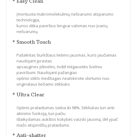
* Easy Clean
Įmontuota makromolekulinių nešvarumo atsparumo
technologija,
kurios dėka paviršius lengvai valomas nuo įvairių
nešvarumų.
* Smooth Touch
Pašalintas šiurkštaus lietimo jausmas, kuris jaučiamas
naudojant įprastas
apsaugines plėveles, todėl mėgausitės švelniu
paviršiumi. Naudojant pažangias
optinio stiklo medžiagas neatskirsite skirtumo nuo
originalaus liečiamo stikliuko.
* Ultra Clear
Optinis pralaidumas siekia iki 98%. Stikliukas turi anti-
akinimo funkciją, tuo pačiu
išlaikydamas aukštos kokybės vaizdo jausmą, dėl ypač
mažo atspindžių pralaidumo.
* Anti-shatter