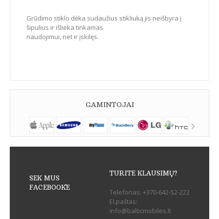
Grūdimo stiklo dėka sudaužius stikliuką jis neišbyra į
šipulius ir išlieka tinkamas
naudojimui, net ir įskilęs.
GAMINTOJAI
TURITE KLAUSIMŲ?
SEK MUS
FACEBOOK`E
Telefonas:
+370-642-52-222
El.paštas:
info@balticmobiles.lt