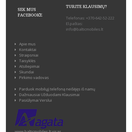
TURITE KLAUSIMŲ?
SEK MUS
FACEBOOK`E
Telefonas:
+370-642-52-222
El.paštas:
info@balticmobiles.lt
Apie mus
Kontaktai
Straipsniai
Taisyklės
Atsiliepimai
Skundai
Pirkimo vadovas
Parduok mobilųjį telefoną neišėjęs iš namų
Dažniausiai Užduodami Klausimai
Pasiūlymai Verslui
www.balticmobiles.lt visas