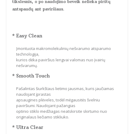
tikslesnis, o po naudojimo beveik nelieka pirštų
antspaudų ant paviršiaus.
* Easy Clean
Įmontuota makromolekulinių nešvarumo atsparumo
technologija,
kurios dėka paviršius lengvai valomas nuo įvairių
nešvarumų.
* Smooth Touch
Pašalintas šiurkštaus lietimo jausmas, kuris jaučiamas
naudojant įprastas
apsaugines plėveles, todėl mėgausitės švelniu
paviršiumi. Naudojant pažangias
optinio stiklo medžiagas neatskirsite skirtumo nuo
originalaus liečiamo stikliuko.
* Ultra Clear