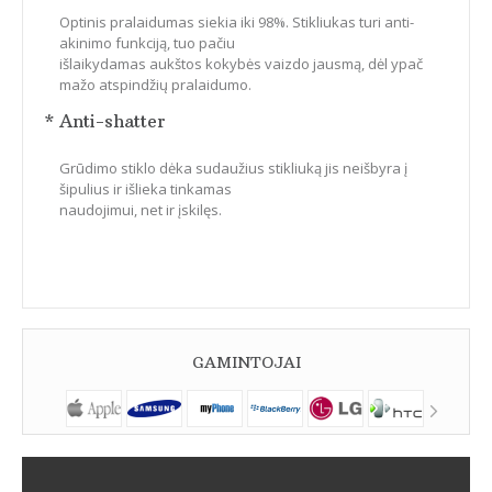
Optinis pralaidumas siekia iki 98%. Stikliukas turi anti-
akinimo funkciją, tuo pačiu
išlaikydamas aukštos kokybės vaizdo jausmą, dėl ypač
mažo atspindžių pralaidumo.
* Anti-shatter
Grūdimo stiklo dėka sudaužius stikliuką jis neišbyra į
šipulius ir išlieka tinkamas
naudojimui, net ir įskilęs.
GAMINTOJAI