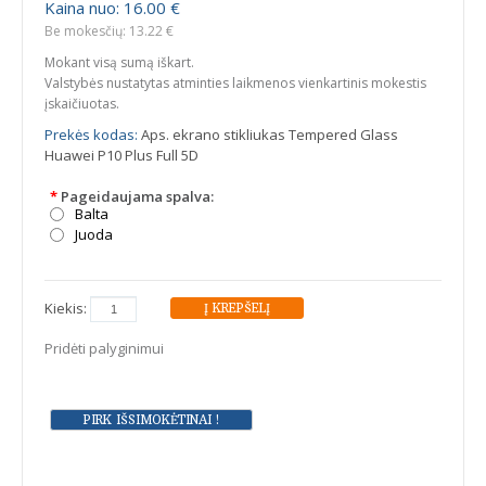
Kaina nuo: 16.00 €
Be mokesčių: 13.22 €
Mokant visą sumą iškart.
Valstybės nustatytas atminties laikmenos vienkartinis mokestis
įskaičiuotas.
Prekės kodas:
Aps. ekrano stikliukas Tempered Glass
Huawei P10 Plus Full 5D
*
Pageidaujama spalva:
Balta
Juoda
Kiekis:
Pridėti palyginimui