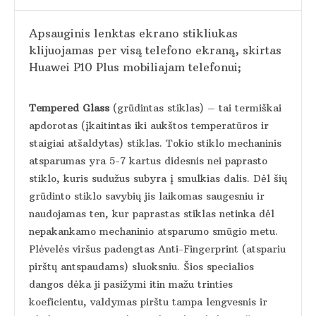
Apsauginis lenktas ekrano stikliukas
klijuojamas per visą telefono ekraną, skirtas
Huawei P10 Plus mobiliajam telefonui;
Tempered Glass
(grūdintas stiklas) – tai termiškai
apdorotas (įkaitintas iki aukštos temperatūros ir
staigiai atšaldytas) stiklas. Tokio stiklo mechaninis
atsparumas yra 5-7 kartus didesnis nei paprasto
stiklo, kuris sudužus subyra į smulkias dalis. Dėl šių
grūdinto stiklo savybių jis laikomas saugesniu ir
naudojamas ten, kur paprastas stiklas netinka dėl
nepakankamo mechaninio atsparumo smūgio metu.
Plėvelės viršus padengtas Anti-Fingerprint (atspariu
pirštų antspaudams) sluoksniu. Šios specialios
dangos dėka ji pasižymi itin mažu trinties
koeficientu, valdymas pirštu tampa lengvesnis ir