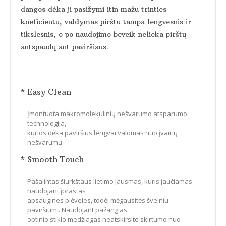
dangos dėka ji pasižymi itin mažu trinties
koeficientu, valdymas pirštu tampa lengvesnis ir
tikslesnis, o po naudojimo beveik nelieka pirštų
antspaudų ant paviršiaus.
* Easy Clean
Įmontuota makromolekulinių nešvarumo atsparumo
technologija,
kurios dėka paviršius lengvai valomas nuo įvairių
nešvarumų.
* Smooth Touch
Pašalintas šiurkštaus lietimo jausmas, kuris jaučiamas
naudojant įprastas
apsaugines plėveles, todėl mėgausitės švelniu
paviršiumi. Naudojant pažangias
optinio stiklo medžiagas neatskirsite skirtumo nuo