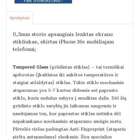
Aprašymas
0,3mm storio apsauginis lenktas ekrano
stikliukas, skirtas iPhone 16e mobiliajam
telefonui;
Tempered Glass
(grūdintas stiklas) – tai termiškai
apdorotas (įkaitintas iki aukštos temperatūros ir
staigiai atšaldytas) stiklas. Tokio stiklo mechaninis
atsparumas yra 5-7 kartus didesnis nei paprasto
stiklo, kuris sudužus subyra į smulkias dalis. Dėl šių
grūdinto stiklo savybių jis laikomas saugesniu ir
naudojamas ten, kur paprastas stiklas netinka dėl
nepakankamo mechaninio atsparumo smūgio metu.
Plėvelės viršus padengtas Anti-Fingerprint (atspariu
pirštų antspaudams) sluoksniu. Šios specialios