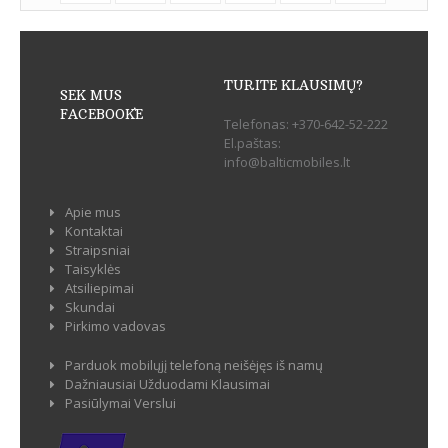
TURITE KLAUSIMŲ?
SEK MUS
FACEBOOK`E
Telefonas:
+370-642-52-222
El.paštas:
info@balticmobiles.lt
Apie mus
Kontaktai
Straipsniai
Taisyklės
Atsiliepimai
Skundai
Pirkimo vadovas
Parduok mobilųjį telefoną neišėjęs iš namų
Dažniausiai Užduodami Klausimai
Pasiūlymai Verslui