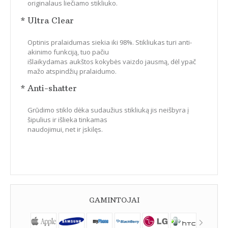
originalaus liečiamo stikliuko.
* Ultra Clear
Optinis pralaidumas siekia iki 98%. Stikliukas turi anti-
akinimo funkciją, tuo pačiu
išlaikydamas aukštos kokybės vaizdo jausmą, dėl ypač
mažo atspindžių pralaidumo.
* Anti-shatter
Grūdimo stiklo dėka sudaužius stikliuką jis neišbyra į
šipulius ir išlieka tinkamas
naudojimui, net ir įskilęs.
GAMINTOJAI