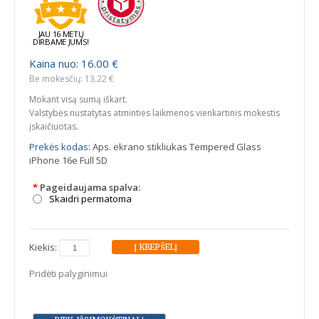
JAU 16 METŲ
DIRBAME JUMS!
Kaina nuo: 16.00 €
Be mokesčių: 13.22 €
Mokant visą sumą iškart.
Valstybės nustatytas atminties laikmenos vienkartinis mokestis
įskaičiuotas.
Prekės kodas:
Aps. ekrano stikliukas Tempered Glass
iPhone 16e Full 5D
*
Pageidaujama spalva:
Skaidri permatoma
Kiekis:
Pridėti palyginimui