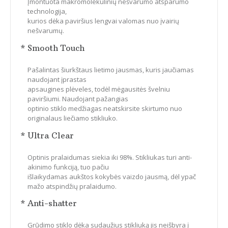
Įmontuota makromolekulinių nešvarumo atsparumo
technologija,
kurios dėka paviršius lengvai valomas nuo įvairių
nešvarumų.
* Smooth Touch
Pašalintas šiurkštaus lietimo jausmas, kuris jaučiamas
naudojant įprastas
apsaugines plėveles, todėl mėgausitės švelniu
paviršiumi. Naudojant pažangias
optinio stiklo medžiagas neatskirsite skirtumo nuo
originalaus liečiamo stikliuko.
* Ultra Clear
Optinis pralaidumas siekia iki 98%. Stikliukas turi anti-
akinimo funkciją, tuo pačiu
išlaikydamas aukštos kokybės vaizdo jausmą, dėl ypač
mažo atspindžių pralaidumo.
* Anti-shatter
Grūdimo stiklo dėka sudaužius stikliuką jis neišbyra į