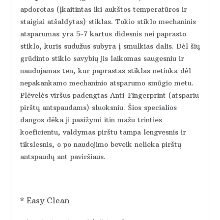
apdorotas (įkaitintas iki aukštos temperatūros ir
staigiai atšaldytas) stiklas. Tokio stiklo mechaninis
atsparumas yra 5-7 kartus didesnis nei paprasto
stiklo, kuris sudužus subyra į smulkias dalis. Dėl šių
grūdinto stiklo savybių jis laikomas saugesniu ir
naudojamas ten, kur paprastas stiklas netinka dėl
nepakankamo mechaninio atsparumo smūgio metu.
Plėvelės viršus padengtas Anti-Fingerprint (atspariu
pirštų antspaudams) sluoksniu. Šios specialios
dangos dėka ji pasižymi itin mažu trinties
koeficientu, valdymas pirštu tampa lengvesnis ir
tikslesnis, o po naudojimo beveik nelieka pirštų
antspaudų ant paviršiaus.
* Easy Clean