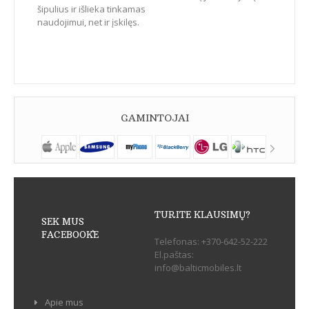
šipulius ir išlieka tinkamas
naudojimui, net ir įskilęs.
GAMINTOJAI
TURITE KLAUSIMŲ?
SEK MUS
FACEBOOK`E
Telefonas:
+370-642-52-222
El.paštas:
info@balticmobiles.lt
Apie mus