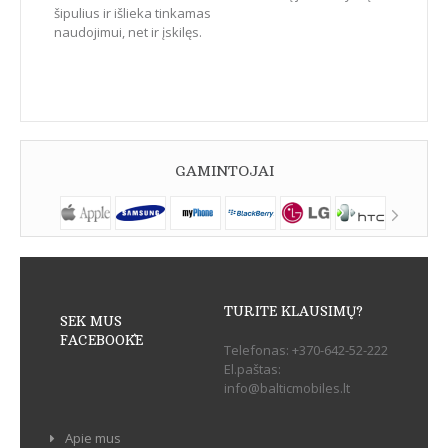
šipulius ir išlieka tinkamas
naudojimui, net ir įskilęs.
GAMINTOJAI
TURITE KLAUSIMŲ?
SEK MUS
FACEBOOK`E
Telefonas:
+370-642-52-222
El.paštas:
info@balticmobiles.lt
Apie mus