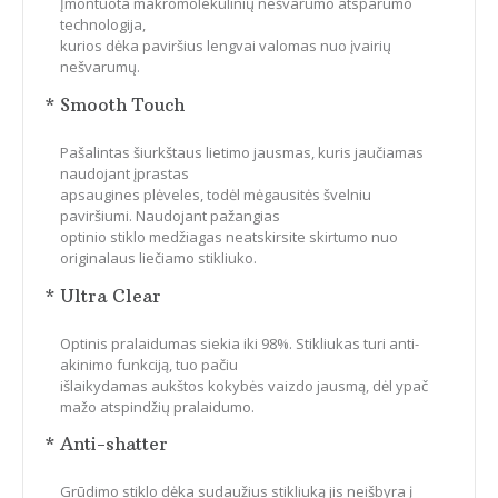
Įmontuota makromolekulinių nešvarumo atsparumo
technologija,
kurios dėka paviršius lengvai valomas nuo įvairių
nešvarumų.
* Smooth Touch
Pašalintas šiurkštaus lietimo jausmas, kuris jaučiamas
naudojant įprastas
apsaugines plėveles, todėl mėgausitės švelniu
paviršiumi. Naudojant pažangias
optinio stiklo medžiagas neatskirsite skirtumo nuo
originalaus liečiamo stikliuko.
* Ultra Clear
Optinis pralaidumas siekia iki 98%. Stikliukas turi anti-
akinimo funkciją, tuo pačiu
išlaikydamas aukštos kokybės vaizdo jausmą, dėl ypač
mažo atspindžių pralaidumo.
* Anti-shatter
Grūdimo stiklo dėka sudaužius stikliuką jis neišbyra į