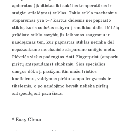
apdorotas (įkaitintas iki aukštos temperatūros ir
staigiai atšaldytas) stiklas. Tokio stiklo mechaninis
atsparumas yra 5-7 kartus didesnis nei paprasto
stiklo, kuris sudužus subyra į smulkias dalis. Dėl šių
grūdinto stiklo savybių jis laikomas saugesniu ir
naudojamas ten, kur paprastas stiklas netinka dėl
nepakankamo mechaninio atsparumo smūgio metu.
Plėvelės viršus padengtas Anti-Fingerprint (atspariu
pirštų antspaudams) sluoksniu. Šios specialios
dangos dėka ji pasižymi itin mažu trinties
koeficientu, valdymas pirštu tampa lengvesnis ir
tikslesnis, o po naudojimo beveik nelieka pirštų
antspaudų ant paviršiaus.
* Easy Clean