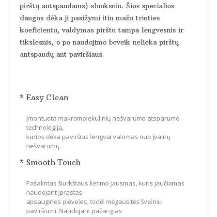
pirštų antspaudams) sluoksniu. Šios specialios
dangos dėka ji pasižymi itin mažu trinties
koeficientu, valdymas pirštu tampa lengvesnis ir
tikslesnis, o po naudojimo beveik nelieka pirštų
antspaudų ant paviršiaus.
* Easy Clean
Įmontuota makromolekulinių nešvarumo atsparumo
technologija,
kurios dėka paviršius lengvai valomas nuo įvairių
nešvarumų.
* Smooth Touch
Pašalintas šiurkštaus lietimo jausmas, kuris jaučiamas
naudojant įprastas
apsaugines plėveles, todėl mėgausitės švelniu
paviršiumi. Naudojant pažangias