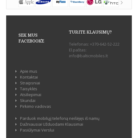
TURITE KLAUSIMŲ?
SEK MUS
FACEBOOK`E
Telefonas:
+370-642-52-222
El.paštas:
info@balticmobiles.lt
Apie mus
Kontaktai
Straipsniai
Taisyklės
Atsiliepimai
Skundai
Pirkimo vadovas
Parduok mobilųjį telefoną neišėjęs iš namų
Dažniausiai Užduodami Klausimai
Pasiūlymai Verslui