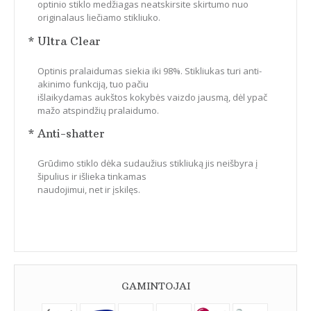
optinio stiklo medžiagas neatskirsite skirtumo nuo
originalaus liečiamo stikliuko.
* Ultra Clear
Optinis pralaidumas siekia iki 98%. Stikliukas turi anti-
akinimo funkciją, tuo pačiu
išlaikydamas aukštos kokybės vaizdo jausmą, dėl ypač
mažo atspindžių pralaidumo.
* Anti-shatter
Grūdimo stiklo dėka sudaužius stikliuką jis neišbyra į
šipulius ir išlieka tinkamas
naudojimui, net ir įskilęs.
GAMINTOJAI