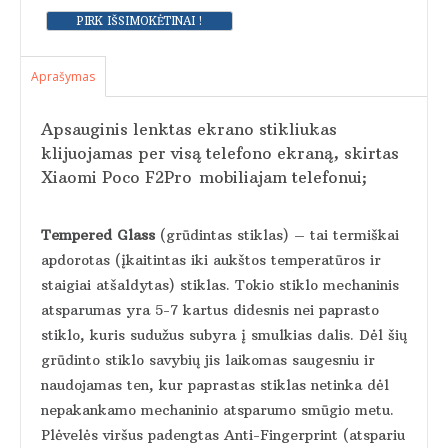
Aprašymas
Apsauginis lenktas ekrano stikliukas
klijuojamas per visą telefono ekraną, skirtas
Xiaomi Poco F2Pro
mobiliajam telefonui;
Tempered Glass
(grūdintas stiklas) – tai termiškai
apdorotas (įkaitintas iki aukštos temperatūros ir
staigiai atšaldytas) stiklas. Tokio stiklo mechaninis
atsparumas yra 5-7 kartus didesnis nei paprasto
stiklo, kuris sudužus subyra į smulkias dalis. Dėl šių
grūdinto stiklo savybių jis laikomas saugesniu ir
naudojamas ten, kur paprastas stiklas netinka dėl
nepakankamo mechaninio atsparumo smūgio metu.
Plėvelės viršus padengtas Anti-Fingerprint (atspariu