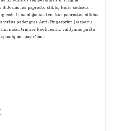
 didesnis nei paprasto stiklo, kuris sudužus
augesniu ir naudojamas ten, kur paprastas stiklas
viršus padengtas Anti-Fingerprint (atspariu
itin mažu trinties koeficientu, valdymas pirštu
tspaudų ant paviršiaus.
s
o.