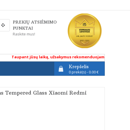
PREKIŲ ATSIĖMIMO
PUNKTAI
Raskite mus!
Taupant jūsų laiką, užsakymus rekomenduojame atlikti renkanti
Krepšelis
0 prekė(s) - 0.00 €
kas Tempered Glass Xiaomi Redmi