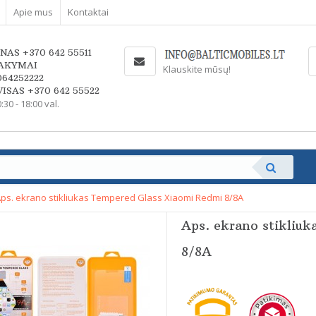
Apie mus
Kontaktai
NAS +370 642 55511
AKYMAI
Klauskite mūsų!
064252222
ISAS +370 642 55522
0:30 - 18:00 val.
ps. ekrano stikliukas Tempered Glass Xiaomi Redmi 8/8A
Aps. ekrano stikliu
8/8A