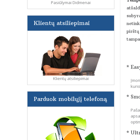
Pasiūlymai Didmenai
atšald
subyra
Klientų atsiliepimai
netin
pirštų
tampa 
* Eas
Klientų atsiliepimai
Įmon
kuri
* Sm
Parduok mobilųjį telefoną
Paša
apsa
optin
* Ult