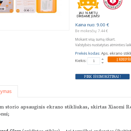
JAU 16 METŲ
DIRBAME JUMS!
Kaina nuo: 9.00 €
Be mokesčių: 7.44 €
Mokant visą sumą iškart.
Valstybės nustatytas atminties lai
Prekės kodas:
Aps. ekrano stik
Kiekis:
šymas
 storio apsauginis ekrano stikliukas, skirtas Xiaomi 
onui;
red Glass
(grūdintas stiklas) – tai termiškai apdorotas (įkaitin