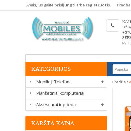
Sveiki, jūs galite
prisijungti
arba
registruotis
.
Pradžia
KAU
UŽS
+37
SERV
I-V 1
KATEGORIJOS
Mobilieji Telefonai
Pradžia
/
A
Planšetiniai kompiuteriai
Aksesuarai ir priedai
KARŠTA KAINA