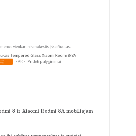
kmenos vienkartinis mokestis įskaičiuotas.
liukas Tempered Glass Xiaomi Redmi 8/8A
- AR -
Pridėti palyginimui
Redmi 8 ir Xiaomi Redmi 8A mobiliajam
tas iki aukštos temperatūros ir staigiai