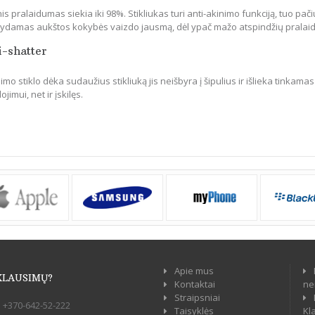
is pralaidumas siekia iki 98%. Stikliukas turi anti-akinimo funkciją, tuo pači
ikydamas aukštos kokybės vaizdo jausmą, dėl ypač mažo atspindžių pralai
i-shatter
mo stiklo dėka sudaužius stikliuką jis neišbyra į šipulius ir išlieka tinkamas
jimui, net ir įskilęs.
Apie mus
KLAUSIMŲ?
Kontaktai
ne
Straipsniai
:
+370-642-52-222
Taisyklės
Kl