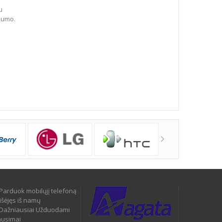
u
dumo.
Parduok mobilųjį telefoną
išėjęs iš namų
Dažniausiai Užduodami
ausimai