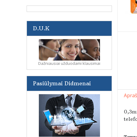
D.U.K
Dažniausiai užduodami klausimai
Pasiūlymai Didmenai
Apra
0,3mm
telef
Tempe