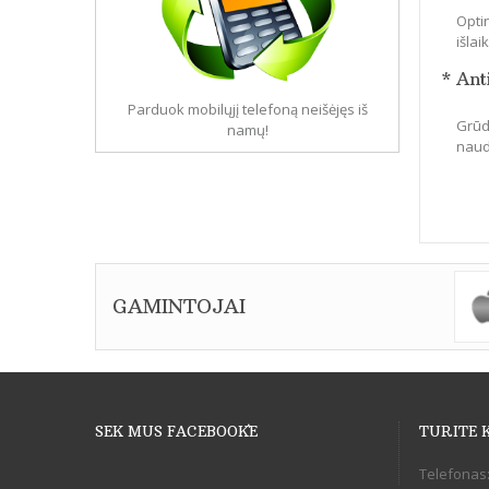
Optin
išla
* Ant
Parduok mobilųjį telefoną neišėjęs iš
Grūdi
namų!
naudo
GAMINTOJAI
SEK MUS FACEBOOK`E
TURITE 
Telefonas