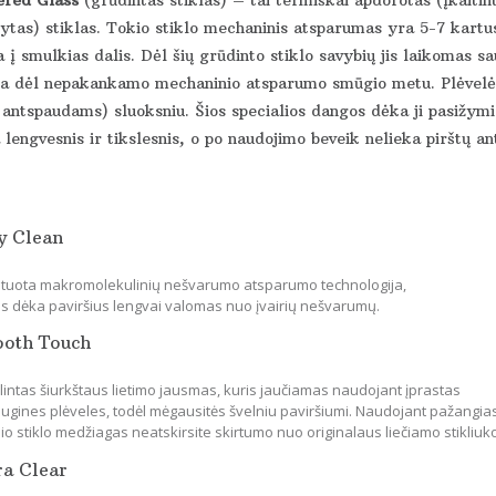
ytas) stiklas. Tokio stiklo mechaninis atsparumas yra 5-7 kartus
 į smulkias dalis. Dėl šių grūdinto stiklo savybių jis laikomas s
ka dėl nepakankamo mechaninio atsparumo smūgio metu. Plėvelės 
 antspaudams) sluoksniu. Šios specialios dangos dėka ji pasižymi 
lengvesnis ir tikslesnis, o po naudojimo beveik nelieka pirštų an
y Clean
tuota makromolekulinių nešvarumo atsparumo technologija,
os dėka paviršius lengvai valomas nuo įvairių nešvarumų.
ooth Touch
lintas šiurkštaus lietimo jausmas, kuris jaučiamas naudojant įprastas
ugines plėveles, todėl mėgausitės švelniu paviršiumi. Naudojant pažangia
io stiklo medžiagas neatskirsite skirtumo nuo originalaus liečiamo stikliuk
ra Clear