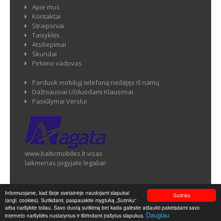
Apie mus
Kontaktai
Straipsniai
Taisyklės
Atsiliepimai
Skundai
Pirkimo vadovas
Parduok mobilųjį telefoną neišėjęs iš namų
Dažniausiai Užduodami Klausimai
Pasiūlymai Verslui
www.balticmobiles.lt visas
laikmenas įsigyjate legaliai!
Informuojame, kad šioje svetainėje naudojami slapukai
Sutinku
(angl. cookies). Sutikdami, paspauskite mygtuką „Sutinku“
Balticmobiles.lt - Mobiliųjų telefonų ir jų priedų parduotuvė ©
arba naršykite toliau. Savo duotą sutikimą bet kada galėsite atšaukti pakeisdami savo
2026
Daugiau
interneto naršyklės nustatymus ir ištrindami įrašytus slapukus.