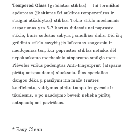
Tempered Glass
(grūdintas stiklas) – tai termiškai
apdorotas (įkaitintas iki aukštos temperatūros ir
staigiai atšaldytas) stiklas. Tokio stiklo mechaninis
atsparumas yra 5-7 kartus didesnis nei paprasto
stiklo, kuris sudužus subyra į smulkias dalis. Dėl šių
grūdinto stiklo savybių jis laikomas saugesniu ir
naudojamas ten, kur paprastas stiklas netinka dėl
nepakankamo mechaninio atsparumo smūgio metu.
Plėvelės viršus padengtas Anti-Fingerprint (atspariu
pirštų antspaudams) sluoksniu. Šios specialios
dangos dėka ji pasižymi itin mažu trinties
koeficientu, valdymas pirštu tampa lengvesnis ir
tikslesnis, o po naudojimo beveik nelieka pirštų
antspaudų ant paviršiaus.
* Easy Clean