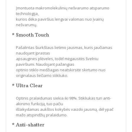
Įmontuota makromolekulinių nešvarumo atsparumo
technologija,
kurios dėka paviršius lengvai valomas nuo įvairių
nešvarumų.
* Smooth Touch
Pašalintas šiurkštaus lietimo jausmas, kuris jaučiamas
naudojant įprastas
apsaugines plėveles, todėl mėgausitės švelniu
paviršiumi. Naudojant pažangias
optinio stiklo medžiagas neatskirsite skirtumo nuo
originalaus liečiamo stikliuko.
* Ultra Clear
Optinis pralaidumas siekia iki 98%. Stikliukas turi anti-
akinimo funkciją, tuo pačiu
išlaikydamas aukštos kokybės vaizdo jausmą, dėl ypač
mažo atspindžių pralaidumo.
* Anti-shatter