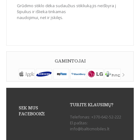
Grūdimo stiklo dėka sudaužius stikliuką jis neišbyra į
šipulius ir išlieka tinkamas
naudojimui, net ir įskilęs.
GAMINTOJAI
TURITE KLAUSIMŲ?
SEK MUS
FACEBOOK`E
Telefonas:
+370-642-52-222
El.paštas:
info@balticmobiles.lt