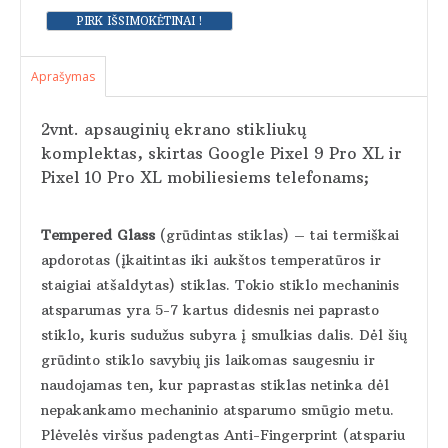
Aprašymas
2vnt. apsauginių ekrano stikliukų
komplektas, skirtas Google Pixel 9 Pro XL ir
Pixel 10 Pro XL mobiliesiems telefonams;
Tempered Glass
(grūdintas stiklas) – tai termiškai
apdorotas (įkaitintas iki aukštos temperatūros ir
staigiai atšaldytas) stiklas. Tokio stiklo mechaninis
atsparumas yra 5-7 kartus didesnis nei paprasto
stiklo, kuris sudužus subyra į smulkias dalis. Dėl šių
grūdinto stiklo savybių jis laikomas saugesniu ir
naudojamas ten, kur paprastas stiklas netinka dėl
nepakankamo mechaninio atsparumo smūgio metu.
Plėvelės viršus padengtas Anti-Fingerprint (atspariu