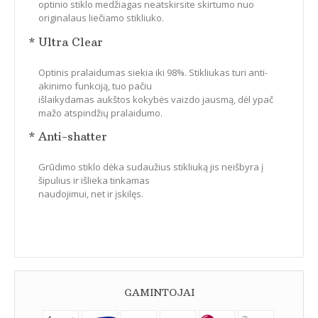
optinio stiklo medžiagas neatskirsite skirtumo nuo
originalaus liečiamo stikliuko.
* Ultra Clear
Optinis pralaidumas siekia iki 98%. Stikliukas turi anti-
akinimo funkciją, tuo pačiu
išlaikydamas aukštos kokybės vaizdo jausmą, dėl ypač
mažo atspindžių pralaidumo.
* Anti-shatter
Grūdimo stiklo dėka sudaužius stikliuką jis neišbyra į
šipulius ir išlieka tinkamas
naudojimui, net ir įskilęs.
GAMINTOJAI