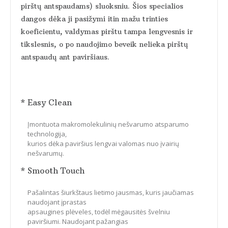
pirštų antspaudams) sluoksniu. Šios specialios
dangos dėka ji pasižymi itin mažu trinties
koeficientu, valdymas pirštu tampa lengvesnis ir
tikslesnis, o po naudojimo beveik nelieka pirštų
antspaudų ant paviršiaus.
* Easy Clean
Įmontuota makromolekulinių nešvarumo atsparumo
technologija,
kurios dėka paviršius lengvai valomas nuo įvairių
nešvarumų.
* Smooth Touch
Pašalintas šiurkštaus lietimo jausmas, kuris jaučiamas
naudojant įprastas
apsaugines plėveles, todėl mėgausitės švelniu
paviršiumi. Naudojant pažangias