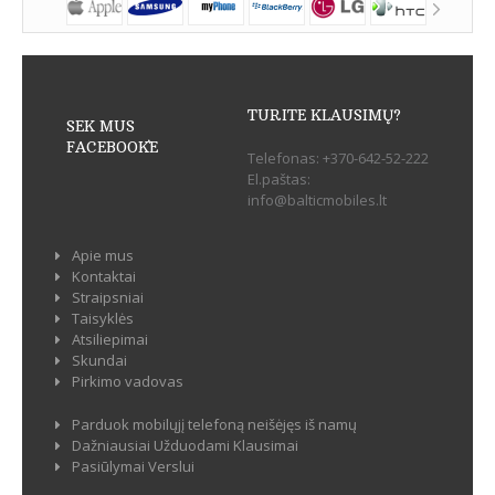
TURITE KLAUSIMŲ?
SEK MUS
FACEBOOK`E
Telefonas:
+370-642-52-222
El.paštas:
info@balticmobiles.lt
Apie mus
Kontaktai
Straipsniai
Taisyklės
Atsiliepimai
Skundai
Pirkimo vadovas
Parduok mobilųjį telefoną neišėjęs iš namų
Dažniausiai Užduodami Klausimai
Pasiūlymai Verslui