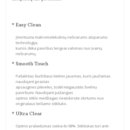
* Easy Clean
Įmontuota makromolekulinių nešvarumo atsparumo
technologija,
kurios dėka paviršius lengvai valomas nuo įvairių
nešvarumų.
* Smooth Touch
Pašalintas šiurkštaus lietimo jausmas, kuris jaučiamas
naudojant įprastas
apsaugines plėveles, todėl mėgausitės švelniu
paviršiumi. Naudojant pažangias
optinio stiklo medžiagas neatskirsite skirtumo nuo
originalaus liečiamo stikliuko.
* Ultra Clear
Optinis pralaidumas siekia iki 98%. Stikliukas turi anti-