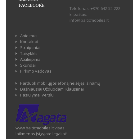
FACEBOOK`E
Telefonas:
+370-642-52-222
El.paštas:
info@balticmobiles.lt
Apie mus
Kontaktai
Straipsniai
Taisyklės
Atsiliepimai
Skundai
Pirkimo vadovas
Parduok mobilųjį telefoną neišėjęs iš namų
Dažniausiai Užduodami Klausimai
Pasiūlymai Verslui
www.balticmobiles.lt visas
laikmenas įsigyjate legaliai!