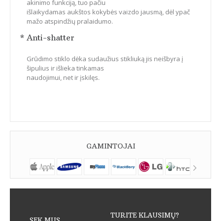
akinimo funkciją, tuo pačiu
išlaikydamas aukštos kokybės vaizdo jausmą, dėl ypač
mažo atspindžių pralaidumo.
* Anti-shatter
Grūdimo stiklo dėka sudaužius stikliuką jis neišbyra į
šipulius ir išlieka tinkamas
naudojimui, net ir įskilęs.
GAMINTOJAI
TURITE KLAUSIMŲ?
SEK MUS