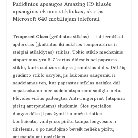
Padidintos apsaugos Amazing H9 klasės
apsauginis ekrano stikliukas, skirtas
Microsoft 640 mobiliajam telefonui.
Tempered Glass
(grūdintas stiklas) – tai termiškai
apdorotas (įkaitintas iki aukštos temperatūros ir
staigiai atšaldytas) stiklas. Tokio stiklo mechaninis
atsparumas yra 5-7 kartus didesnis nei paprasto
stiklo, kuris sudužus subyra į smulkias dalis. Dėl šių
grūdinto stiklo savybių jis laikomas saugesniu ir
naudojamas ten, kur paprastas stiklas netinka dėl
nepakankamo mechaninio atsparumo smūgio metu.
Plėvelės viršus padengtas Anti-Fingerprint (atspariu
pirštų antspaudams) sluoksniu. Šios specialios
dangos dėka ji pasižymi itin mažu trinties
koeficientu, valdymas pirštu tampa lengvesnis ir
tikslesnis, o po naudojimo beveik nelieka pirštų
antspaudų ant paviršiaus.