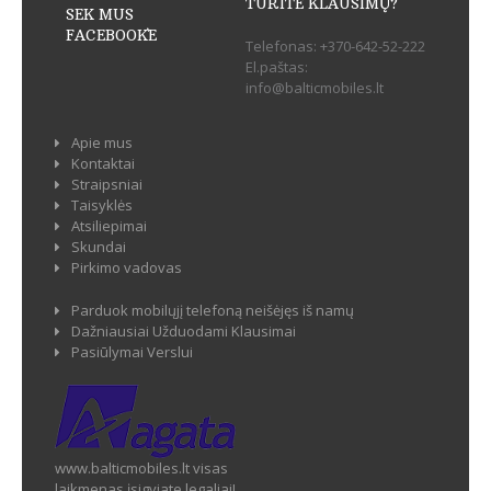
TURITE KLAUSIMŲ?
SEK MUS
FACEBOOK`E
Telefonas:
+370-642-52-222
El.paštas:
info@balticmobiles.lt
Apie mus
Kontaktai
Straipsniai
Taisyklės
Atsiliepimai
Skundai
Pirkimo vadovas
Parduok mobilųjį telefoną neišėjęs iš namų
Dažniausiai Užduodami Klausimai
Pasiūlymai Verslui
www.balticmobiles.lt visas
laikmenas įsigyjate legaliai!