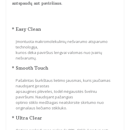
antspaudų ant paviršiaus.
* Easy Clean
Įmontuota makromolekulinių nešvarumo atsparumo
technologija,
kurios dėka paviršius lengvai valomas nuo įvairių
nešvarumų.
* Smooth Touch
Pašalintas šiurkštaus lietimo jausmas, kuris jaučiamas
naudojant įprastas
apsaugines plėveles, todėl mėgausitės švelniu
paviršiumi. Naudojant pažangias
optinio stiklo medžiagas neatskirsite skirtumo nuo
originalaus liečiamo stikliuko.
* Ultra Clear