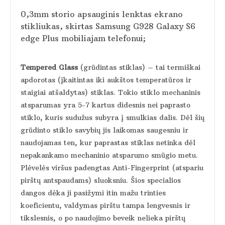
0,3mm storio apsauginis lenktas ekrano
stikliukas, skirtas Samsung G928 Galaxy S6
edge Plus mobiliajam telefonui;
Tempered Glass
(grūdintas stiklas) – tai termiškai
apdorotas (įkaitintas iki aukštos temperatūros ir
staigiai atšaldytas) stiklas. Tokio stiklo mechaninis
atsparumas yra 5-7 kartus didesnis nei paprasto
stiklo, kuris sudužus subyra į smulkias dalis. Dėl šių
grūdinto stiklo savybių jis laikomas saugesniu ir
naudojamas ten, kur paprastas stiklas netinka dėl
nepakankamo mechaninio atsparumo smūgio metu.
Plėvelės viršus padengtas Anti-Fingerprint (atspariu
pirštų antspaudams) sluoksniu. Šios specialios
dangos dėka ji pasižymi itin mažu trinties
koeficientu, valdymas pirštu tampa lengvesnis ir
tikslesnis, o po naudojimo beveik nelieka pirštų