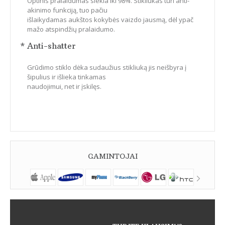
Optinis pralaidumas siekia iki 98%. Stikliukas turi anti-
akinimo funkciją, tuo pačiu
išlaikydamas aukštos kokybės vaizdo jausmą, dėl ypač
mažo atspindžių pralaidumo.
* Anti-shatter
Grūdimo stiklo dėka sudaužius stikliuką jis neišbyra į
šipulius ir išlieka tinkamas
naudojimui, net ir įskilęs.
GAMINTOJAI