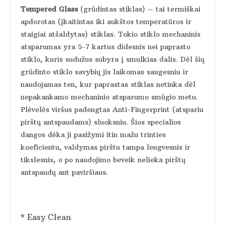
Tempered Glass
(grūdintas stiklas) – tai termiškai
apdorotas (įkaitintas iki aukštos temperatūros ir
staigiai atšaldytas) stiklas. Tokio stiklo mechaninis
atsparumas yra 5-7 kartus didesnis nei paprasto
stiklo, kuris sudužus subyra į smulkias dalis. Dėl šių
grūdinto stiklo savybių jis laikomas saugesniu ir
naudojamas ten, kur paprastas stiklas netinka dėl
nepakankamo mechaninio atsparumo smūgio metu.
Plėvelės viršus padengtas Anti-Fingerprint (atspariu
pirštų antspaudams) sluoksniu. Šios specialios
dangos dėka ji pasižymi itin mažu trinties
koeficientu, valdymas pirštu tampa lengvesnis ir
tikslesnis, o po naudojimo beveik nelieka pirštų
antspaudų ant paviršiaus.
* Easy Clean