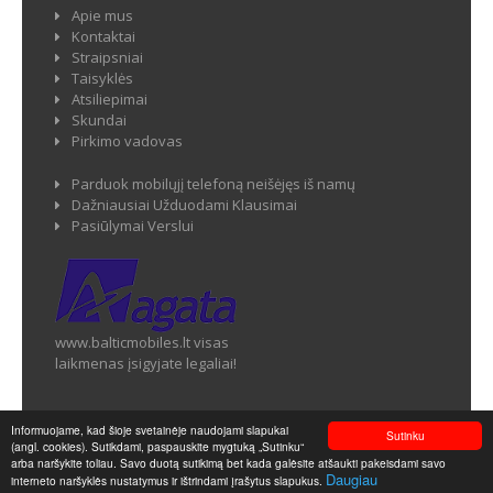
Apie mus
Kontaktai
Straipsniai
Taisyklės
Atsiliepimai
Skundai
Pirkimo vadovas
Parduok mobilųjį telefoną neišėjęs iš namų
Dažniausiai Užduodami Klausimai
Pasiūlymai Verslui
www.balticmobiles.lt visas
laikmenas įsigyjate legaliai!
Informuojame, kad šioje svetainėje naudojami slapukai
Sutinku
(angl. cookies). Sutikdami, paspauskite mygtuką „Sutinku“
Balticmobiles.lt - Mobiliųjų telefonų ir jų priedų parduotuvė ©
arba naršykite toliau. Savo duotą sutikimą bet kada galėsite atšaukti pakeisdami savo
2026
Daugiau
interneto naršyklės nustatymus ir ištrindami įrašytus slapukus.