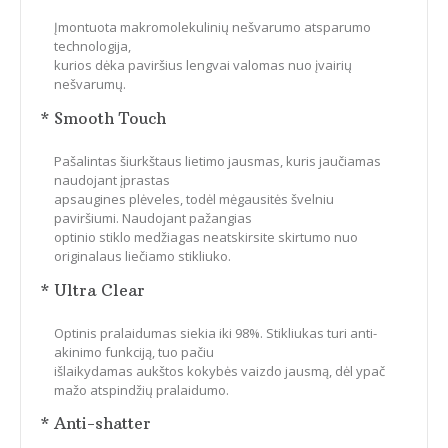
Įmontuota makromolekulinių nešvarumo atsparumo
technologija,
kurios dėka paviršius lengvai valomas nuo įvairių
nešvarumų.
* Smooth Touch
Pašalintas šiurkštaus lietimo jausmas, kuris jaučiamas
naudojant įprastas
apsaugines plėveles, todėl mėgausitės švelniu
paviršiumi. Naudojant pažangias
optinio stiklo medžiagas neatskirsite skirtumo nuo
originalaus liečiamo stikliuko.
* Ultra Clear
Optinis pralaidumas siekia iki 98%. Stikliukas turi anti-
akinimo funkciją, tuo pačiu
išlaikydamas aukštos kokybės vaizdo jausmą, dėl ypač
mažo atspindžių pralaidumo.
* Anti-shatter