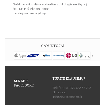
Grūdimo stiklo dėka sudaužius stikliuką jis neišbyra į
šipulius ir išlieka tinkamas
naudojimui, net ir įskilęs.
GAMINTOJAI
TURITE KLAUSIMŲ?
SEK MUS
FACEBOOK`E
Telefonas:
+370-642-52-222
El.paštas:
info@balticmobiles.lt