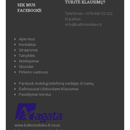
TURITE KLAUSIMŲ?
SEK MUS
FACEBOOK`E
Telefonas:
+370-642-52-222
El.paštas:
info@balticmobiles.lt
Apie mus
Kontaktai
Straipsniai
Taisyklės
Atsiliepimai
Skundai
Pirkimo vadovas
Parduok mobilųjį telefoną neišėjęs iš namų
Dažniausiai Užduodami Klausimai
Pasiūlymai Verslui
www.balticmobiles.lt visas