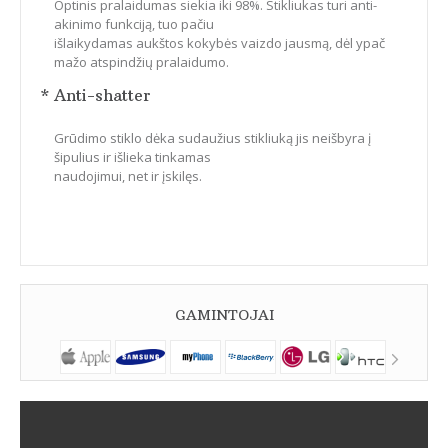
Optinis pralaidumas siekia iki 98%. Stikliukas turi anti-
akinimo funkciją, tuo pačiu
išlaikydamas aukštos kokybės vaizdo jausmą, dėl ypač
mažo atspindžių pralaidumo.
* Anti-shatter
Grūdimo stiklo dėka sudaužius stikliuką jis neišbyra į
šipulius ir išlieka tinkamas
naudojimui, net ir įskilęs.
GAMINTOJAI