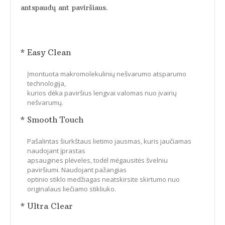
antspaudų ant paviršiaus.
* Easy Clean
Įmontuota makromolekulinių nešvarumo atsparumo
technologija,
kurios dėka paviršius lengvai valomas nuo įvairių
nešvarumų.
* Smooth Touch
Pašalintas šiurkštaus lietimo jausmas, kuris jaučiamas
naudojant įprastas
apsaugines plėveles, todėl mėgausitės švelniu
paviršiumi. Naudojant pažangias
optinio stiklo medžiagas neatskirsite skirtumo nuo
originalaus liečiamo stikliuko.
* Ultra Clear