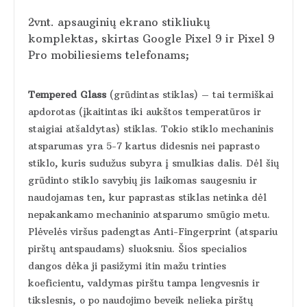
2vnt. apsauginių ekrano stikliukų
komplektas, skirtas Google Pixel 9 ir Pixel 9
Pro mobiliesiems telefonams;
Tempered Glass
(grūdintas stiklas) – tai termiškai
apdorotas (įkaitintas iki aukštos temperatūros ir
staigiai atšaldytas) stiklas. Tokio stiklo mechaninis
atsparumas yra 5-7 kartus didesnis nei paprasto
stiklo, kuris sudužus subyra į smulkias dalis. Dėl šių
grūdinto stiklo savybių jis laikomas saugesniu ir
naudojamas ten, kur paprastas stiklas netinka dėl
nepakankamo mechaninio atsparumo smūgio metu.
Plėvelės viršus padengtas Anti-Fingerprint (atspariu
pirštų antspaudams) sluoksniu. Šios specialios
dangos dėka ji pasižymi itin mažu trinties
koeficientu, valdymas pirštu tampa lengvesnis ir
tikslesnis, o po naudojimo beveik nelieka pirštų