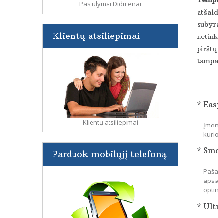
Pasiūlymai Didmenai
atšald
subyra
Klientų atsiliepimai
netin
pirštų
tampa 
* Eas
Klientų atsiliepimai
Įmon
kuri
* Sm
Parduok mobilųjį telefoną
Paša
apsa
optin
* Ult