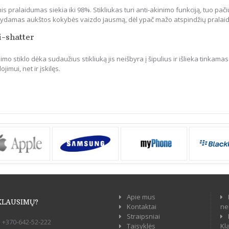
is pralaidumas siekia iki 98%. Stikliukas turi anti-akinimo funkciją, tuo pači
ikydamas aukštos kokybės vaizdo jausmą, dėl ypač mažo atspindžių pralai
i-shatter
mo stiklo dėka sudaužius stikliuką jis neišbyra į šipulius ir išlieka tinkamas
jimui, net ir įskilęs.
Apie mus
KLAUSIMŲ?
Kontaktai
ne
Straipsniai
:
+370-642-52-222
Taisyklės
Kl