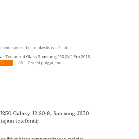
kmenos vienkartinis mokestis įskaičiuotas.
klas Tempered Glass Samsung J250 J2/J2 Pro 2018
- AR -
Pridėti palyginimui
 J250 Galaxy J2 2018, Samsung J250
iajam telefonui;
tas iki aukštos temperatūros ir staigiai