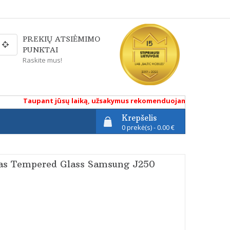
PREKIŲ ATSIĖMIMO
PUNKTAI
Raskite mus!
Taupant jūsų laiką, užsakymus rekomenduojame atlikti renkanti
Krepšelis
0 prekė(s) - 0.00 €
las Tempered Glass Samsung J250