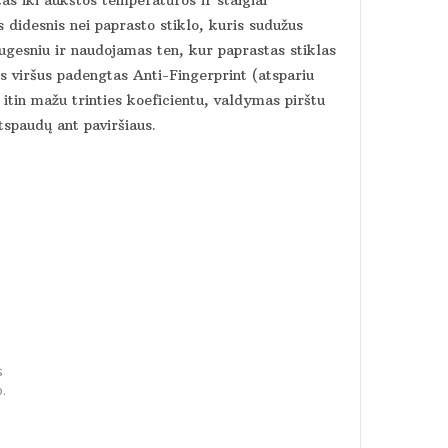
 didesnis nei paprasto stiklo, kuris sudužus
augesniu ir naudojamas ten, kur paprastas stiklas
viršus padengtas Anti-Fingerprint (atspariu
itin mažu trinties koeficientu, valdymas pirštu
tspaudų ant paviršiaus.
s
o.