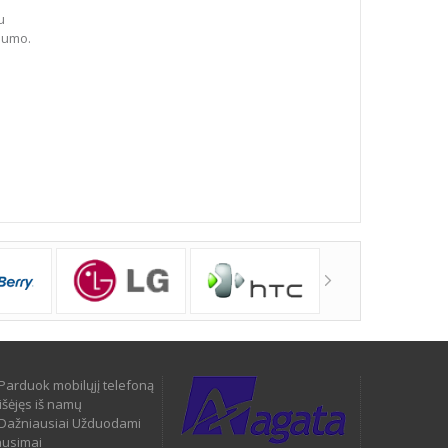
u
dumo.
Parduok mobilųjį telefoną
išėjęs iš namų
Dažniausiai Užduodami
ausimai