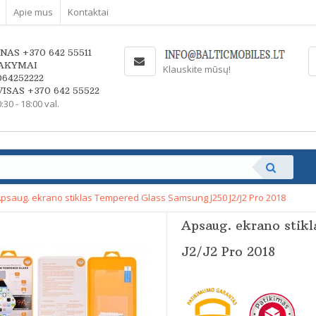
Apie mus
Kontaktai
NAS +370 642 55511
AKYMAI
Klauskite mūsų!
064252222
ISAS +370 642 55522
0:30 - 18:00 val.
psaug. ekrano stiklas Tempered Glass Samsung J250 J2/J2 Pro 2018
Apsaug. ekrano stik
J2/J2 Pro 2018