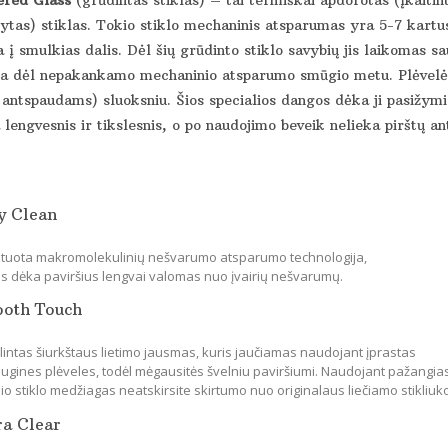
ytas) stiklas. Tokio stiklo mechaninis atsparumas yra 5-7 kartus
 į smulkias dalis. Dėl šių grūdinto stiklo savybių jis laikomas s
ka dėl nepakankamo mechaninio atsparumo smūgio metu. Plėvelės 
 antspaudams) sluoksniu. Šios specialios dangos dėka ji pasižymi 
lengvesnis ir tikslesnis, o po naudojimo beveik nelieka pirštų an
y Clean
tuota makromolekulinių nešvarumo atsparumo technologija,
os dėka paviršius lengvai valomas nuo įvairių nešvarumų.
ooth Touch
lintas šiurkštaus lietimo jausmas, kuris jaučiamas naudojant įprastas
ugines plėveles, todėl mėgausitės švelniu paviršiumi. Naudojant pažangia
io stiklo medžiagas neatskirsite skirtumo nuo originalaus liečiamo stikliuk
ra Clear