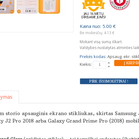
JAU 16 METŲ
DIRBAME JUMS!
Kaina nuo: 5.00 €
Be mokesčių: 4.13 €
Mokant visą sumą iškart.
Valstybės nustatytas atminties lai
Prekės kodas:
Apsaug. ekr. sti
Kiekis:
šymas
 storio apsauginis ekrano stikliukas, skirtas Samsung
y J2 Pro 2018 arba Galaxy Grand Prime Pro (2018) mobil
red Glass
(grūdintas stiklas) – tai termiškai apdorotas (įkaitin