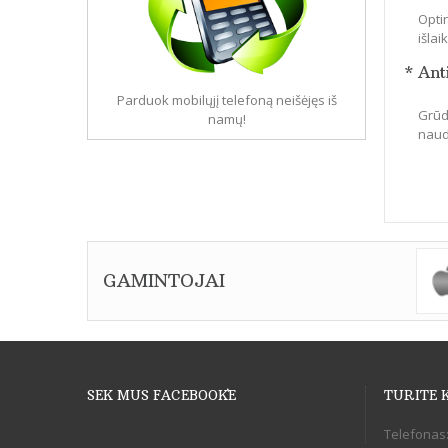
Optin
išla
* Ant
Parduok mobilųjį telefoną neišėjęs iš
Grūdi
namų!
naudo
GAMINTOJAI
SEK MUS FACEBOOK`E
TURITE 
Telefonas