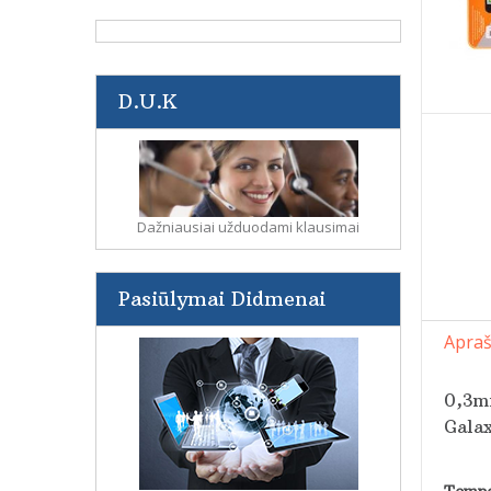
D.U.K
Dažniausiai užduodami klausimai
Pasiūlymai Didmenai
Apra
0,3mm
Galax
Tempe