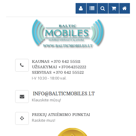
KAUNAS +370 642 55511
UŽSAKYMAI +37064252222
SERVISAS +370 642 55522
I-V 10:30 - 18:00 val.
Klauskite mūsų!
PREKIŲ ATSIĖMIMO PUNKTAI
Raskite mus!