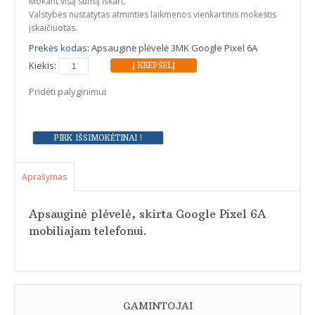
Mokant visą sumą iškart.
Valstybės nustatytas atminties laikmenos vienkartinis mokestis
įskaičiuotas.
Prekės kodas:
Apsauginė plėvelė 3MK Google Pixel 6A
Kiekis:
Pridėti palyginimui
Aprašymas
Apsauginė plėvelė, skirta Google Pixel 6A
mobiliajam telefonui.
GAMINTOJAI