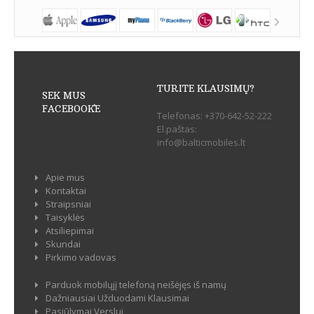
TURITE KLAUSIMŲ?
SEK MUS
FACEBOOK`E
Telefonas:
+370-642-52-222
El.paštas:
info@balticmobiles.lt
Apie mus
Kontaktai
Straipsniai
Taisyklės
Atsiliepimai
Skundai
Pirkimo vadovas
Parduok mobilųjį telefoną neišėjęs iš namų
Dažniausiai Užduodami Klausimai
Pasiūlymai Verslui