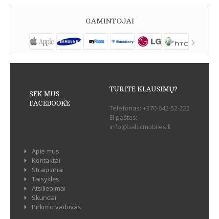
GAMINTOJAI
TURITE KLAUSIMŲ?
SEK MUS
FACEBOOK`E
Telefonas:
+370-642-52-222
El.paštas:
info@balticmobiles.lt
Apie mus
Kontaktai
Straipsniai
Taisyklės
Atsiliepimai
Skundai
Pirkimo vadovas