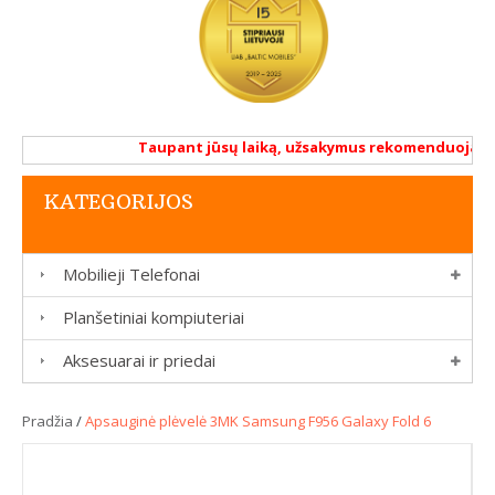
Taupant jūsų laiką, užsakymus rekomenduojame at
KATEGORIJOS
Mobilieji Telefonai
Planšetiniai kompiuteriai
Aksesuarai ir priedai
Pradžia
/
Apsauginė plėvelė 3MK Samsung F956 Galaxy Fold 6