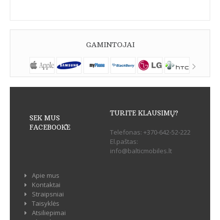
GAMINTOJAI
TURITE KLAUSIMŲ?
SEK MUS
FACEBOOK`E
Telefonas:
+370-642-52-222
El.paštas:
info@balticmobiles.lt
Apie mus
Kontaktai
Straipsniai
Taisyklės
Atsiliepimai