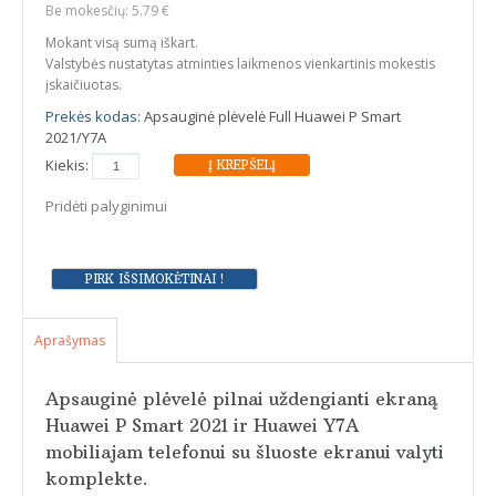
Be mokesčių: 5.79 €
Mokant visą sumą iškart.
Valstybės nustatytas atminties laikmenos vienkartinis mokestis
įskaičiuotas.
Prekės kodas:
Apsauginė plėvelė Full Huawei P Smart
2021/Y7A
Kiekis:
Pridėti palyginimui
Aprašymas
Apsauginė plėvelė pilnai uždengianti ekraną
Huawei P Smart 2021 ir Huawei Y7A
mobiliajam telefonui su šluoste ekranui valyti
komplekte.