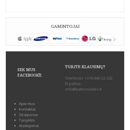
GAMINTOJAI
TURITE KLAUSIMŲ?
SEK MUS
FACEBOOK`E
Telefonas:
+370-642-52-222
El.paštas:
info@balticmobiles.lt
Apie mus
Kontaktai
Straipsniai
Taisyklės
Atsiliepimai