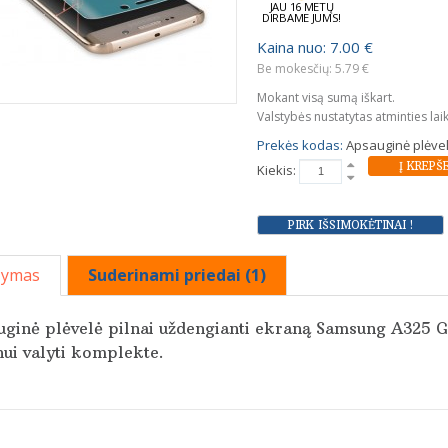
JAU 16 METŲ
DIRBAME JUMS!
Kaina nuo: 7.00 €
Be mokesčių: 5.79 €
Mokant visą sumą iškart.
Valstybės nustatytas atminties lai
Prekės kodas:
Apsauginė plėvel
Kiekis:
šymas
Suderinami priedai (1)
ginė plėvelė pilnai uždengianti ekraną Samsung A325 Ga
ui valyti komplekte.