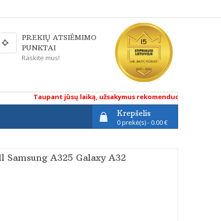
PREKIŲ ATSIĖMIMO
PUNKTAI
Raskite mus!
Taupant jūsų laiką, užsakymus rekomenduojame atlikti renk
Krepšelis
0 prekė(s) - 0.00 €
ull Samsung A325 Galaxy A32