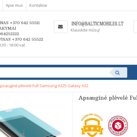
Apie mus
Kontaktai
NAS +370 642 55511
AKYMAI
Klauskite mūsų!
064252222
ISAS +370 642 55522
0:30 - 18:00 val.
psauginė plėvelė Full Samsung A325 Galaxy A32
Apsauginė plėvelė F