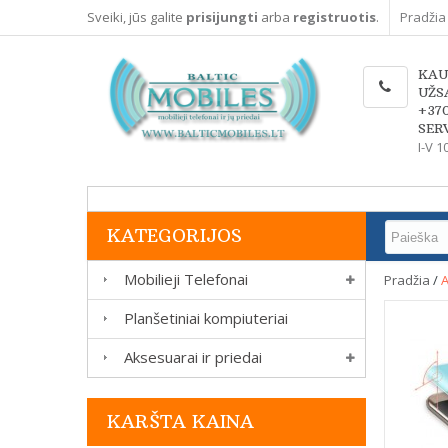
Sveiki, jūs galite
prisijungti
arba
registruotis
.
Pradžia
KAU
UŽS
+37
SERV
I-V 1
KATEGORIJOS
Mobilieji Telefonai
Pradžia
/
A
Planšetiniai kompiuteriai
Aksesuarai ir priedai
KARŠTA KAINA