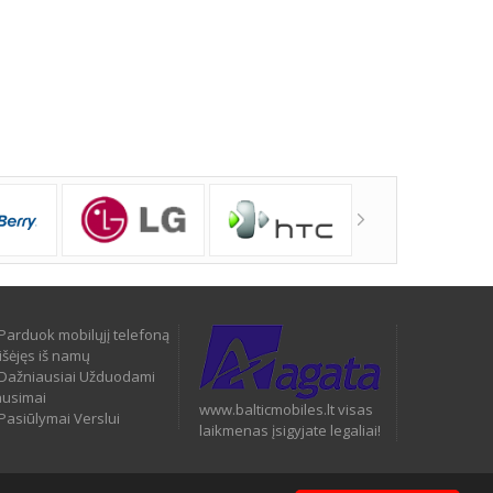
Parduok mobilųjį telefoną
išėjęs iš namų
Dažniausiai Užduodami
ausimai
www.balticmobiles.lt visas
Pasiūlymai Verslui
laikmenas įsigyjate legaliai!