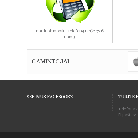
Parduok mobilųjį telefoną neišėjęs iš
namų!
GAMINTOJAI
SEK MUS FACEBOOK`E
TURITE 
Telefonas
El.paštas: 