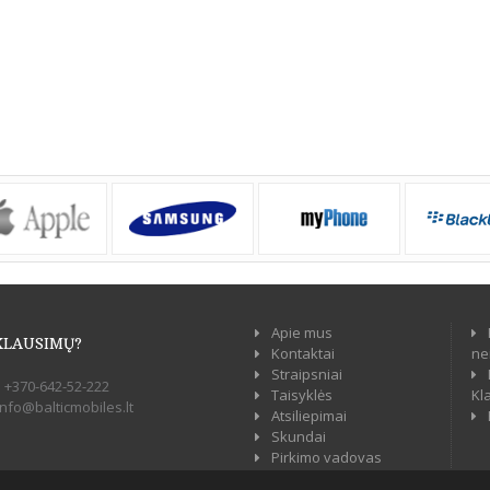
Apie mus
KLAUSIMŲ?
Kontaktai
ne
Straipsniai
:
+370-642-52-222
Taisyklės
Kl
info@balticmobiles.lt
Atsiliepimai
Skundai
Pirkimo vadovas