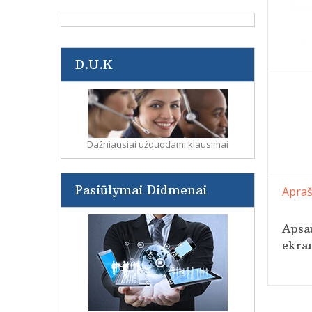
D.U.K
Dažniausiai užduodami klausimai
Pasiūlymai Didmenai
Apra
Apsau
ekran