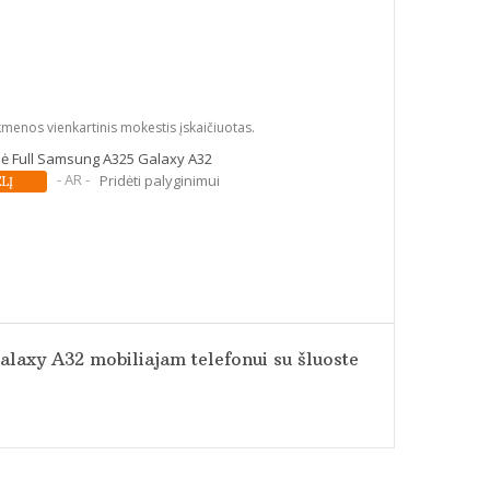
kmenos vienkartinis mokestis įskaičiuotas.
ė Full Samsung A325 Galaxy A32
- AR -
Pridėti palyginimui
laxy A32 mobiliajam telefonui su šluoste