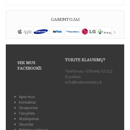
GAMINTOJAI
TURITE KLAUSIMŲ?
SEK MUS
FACEBOOK`E
Telefonas:
+370-642-52-222
El.paštas:
info@balticmobiles.lt
Apie mus
Kontaktai
Straipsniai
Taisyklės
Atsiliepimai
Skundai
Pirkimo vadovas