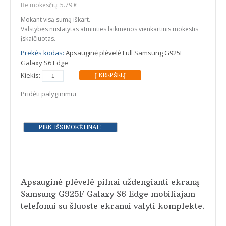
Be mokesčių: 5.79 €
Mokant visą sumą iškart.
Valstybės nustatytas atminties laikmenos vienkartinis mokestis
įskaičiuotas.
Prekės kodas:
Apsauginė plėvelė Full Samsung G925F
Galaxy S6 Edge
Kiekis:
Pridėti palyginimui
Apsauginė plėvelė pilnai uždengianti ekraną
Samsung G925F Galaxy S6 Edge mobiliajam
telefonui su šluoste ekranui valyti komplekte.