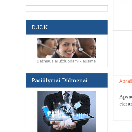
D.U.K
Dažniausiai užduodami klausimai
Pasiūlymai Didmenai
Apra
Apsau
ekran