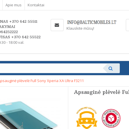
Apie mus
Kontaktai
NAS +370 642 55511
AKYMAI
Klauskite mūsų!
064252222
ISAS +370 642 55522
0:30 - 18:00 val.
psauginė plėvelė Full Sony Xperia XA Ultra F3211
Apsauginė plėvelė Fu