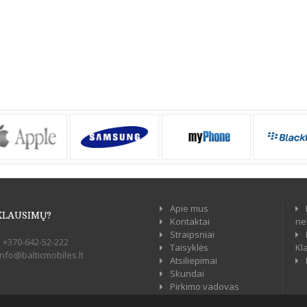
Apie mus
KLAUSIMŲ?
Kontaktai
ne
Straipsniai
:
+370-642-52-222
Taisyklės
Kl
info@balticmobiles.lt
Atsiliepimai
Skundai
Pirkimo vadovas