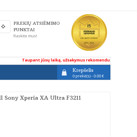
PREKIŲ ATSIĖMIMO
PUNKTAI
Raskite mus!
Taupant jūsų laiką, užsakymus rekomenduojame atlikti renk
Krepšelis
0 prekė(s) - 0.00 €
ll Sony Xperia XA Ultra F3211