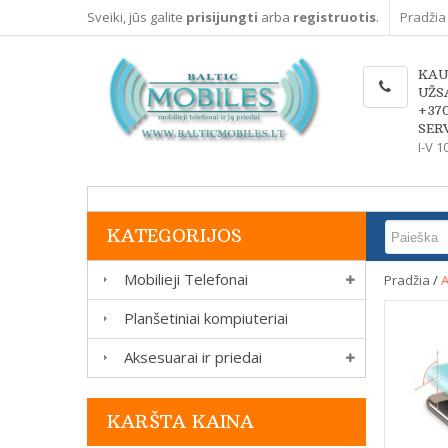
Sveiki, jūs galite
prisijungti
arba
registruotis
.
Pradžia
KAU
UŽS
+37
SERV
I-V 1
KATEGORIJOS
Mobilieji Telefonai
Pradžia
/
A
Planšetiniai kompiuteriai
Aksesuarai ir priedai
KARŠTA KAINA