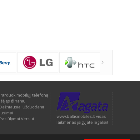
Parduok mobilųjį telefoną
išėjęs iš namų
Dažniausiai Užduodami
ausimai
www.balticmobiles.lt visas
Pasiūlymai Verslui
laikmenas įsigyjate legaliai!