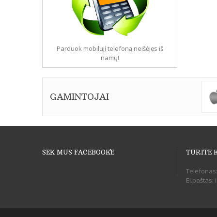
Parduok mobilųjį telefoną neišėjęs iš
namų!
GAMINTOJAI
SEK MUS FACEBOOK`E
TURITE 
Telefonas
El.paštas: 