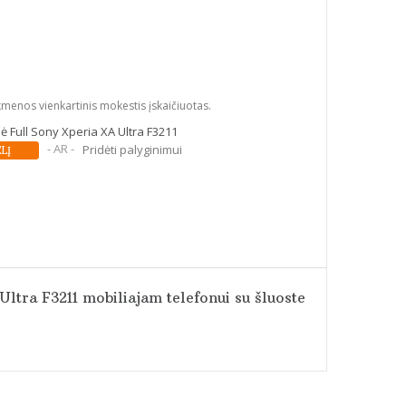
kmenos vienkartinis mokestis įskaičiuotas.
 Full Sony Xperia XA Ultra F3211
- AR -
Pridėti palyginimui
ltra F3211 mobiliajam telefonui su šluoste