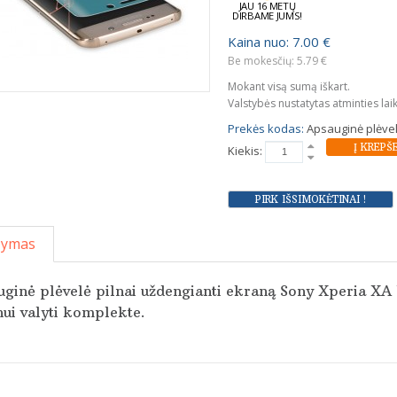
JAU 16 METŲ
DIRBAME JUMS!
Kaina nuo: 7.00 €
Be mokesčių: 5.79 €
Mokant visą sumą iškart.
Valstybės nustatytas atminties lai
Prekės kodas:
Apsauginė plėvelė
Kiekis:
šymas
ginė plėvelė pilnai uždengianti ekraną Sony Xperia XA U
ui valyti komplekte.