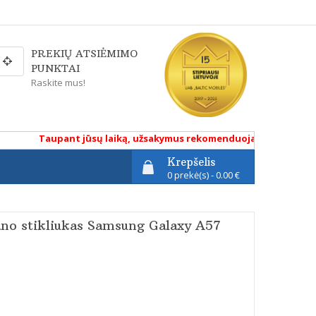
PREKIŲ ATSIĖMIMO
PUNKTAI
Raskite mus!
Taupant jūsų laiką, užsakymus rekomenduojame atlikti renkan
Krepšelis
0 prekė(s) - 0.00 €
no stikliukas Samsung Galaxy A57