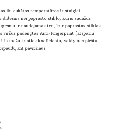
tas iki aukštos temperatūros ir staigiai
 didesnis nei paprasto stiklo, kuris sudužus
augesniu ir naudojamas ten, kur paprastas stiklas
viršus padengtas Anti-Fingerprint (atspariu
itin mažu trinties koeficientu, valdymas pirštu
tspaudų ant paviršiaus.
s
o.