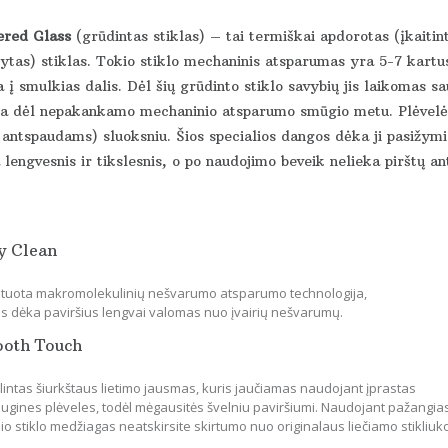
red Glass
(grūdintas stiklas) – tai termiškai apdorotas (įkaitin
ytas) stiklas. Tokio stiklo mechaninis atsparumas yra 5-7 kartus
 į smulkias dalis. Dėl šių grūdinto stiklo savybių jis laikomas s
ka dėl nepakankamo mechaninio atsparumo smūgio metu. Plėvelės 
 antspaudams) sluoksniu. Šios specialios dangos dėka ji pasižymi 
lengvesnis ir tikslesnis, o po naudojimo beveik nelieka pirštų an
y Clean
tuota makromolekulinių nešvarumo atsparumo technologija,
os dėka paviršius lengvai valomas nuo įvairių nešvarumų.
ooth Touch
lintas šiurkštaus lietimo jausmas, kuris jaučiamas naudojant įprastas
ugines plėveles, todėl mėgausitės švelniu paviršiumi. Naudojant pažangia
io stiklo medžiagas neatskirsite skirtumo nuo originalaus liečiamo stikliuk