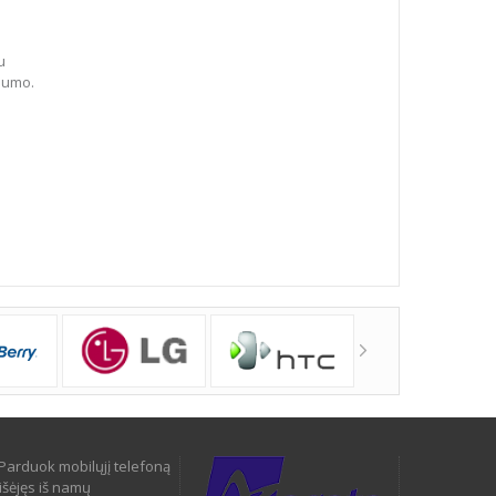
u
dumo.
Parduok mobilųjį telefoną
išėjęs iš namų