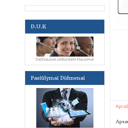
D.U.K
Dažniausiai užduodami klausimai
Pasiūlymai Didmenai
Apra
Apsau