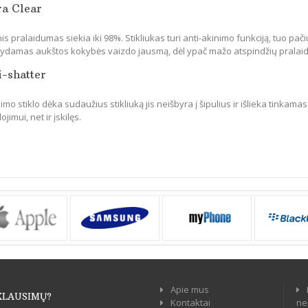
ra Clear
is pralaidumas siekia iki 98%. Stikliukas turi anti-akinimo funkciją, tuo pači
ikydamas aukštos kokybės vaizdo jausmą, dėl ypač mažo atspindžių pralai
i-shatter
mo stiklo dėka sudaužius stikliuką jis neišbyra į šipulius ir išlieka tinkamas
jimui, net ir įskilęs.
Apie mus
KLAUSIMŲ?
Kontaktai
ne