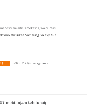
kmenos vienkartinis mokestis įskaičiuotas.
ekrano stikliukas Samsung Galaxy A57
- AR -
Pridėti palyginimui
57 mobiliajam telefonui;