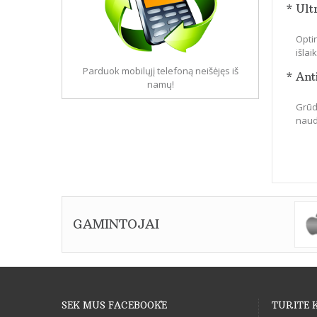
* Ult
Optin
išla
Parduok mobilųjį telefoną neišėjęs iš
* Ant
namų!
Grūdi
naudo
GAMINTOJAI
SEK MUS FACEBOOK`E
TURITE 