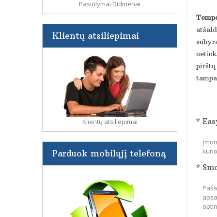
Pasiūlymai Didmenai
Tempe
atšald
Klientų atsiliepimai
subyra
netin
pirštų
tampa 
* Eas
Klientų atsiliepimai
Įmon
kuri
Parduok mobilųjį telefoną
* Sm
Paša
apsa
optin