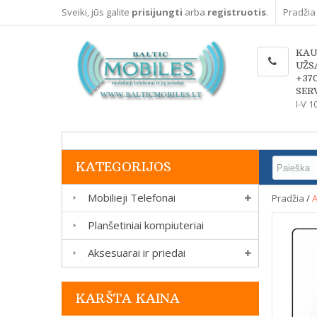
Sveiki, jūs galite
prisijungti
arba
registruotis
.
Pradžia
KAU
UŽS
+37
SERV
I-V 1
KATEGORIJOS
Mobilieji Telefonai
Pradžia
/
A
Planšetiniai kompiuteriai
Aksesuarai ir priedai
KARŠTA KAINA