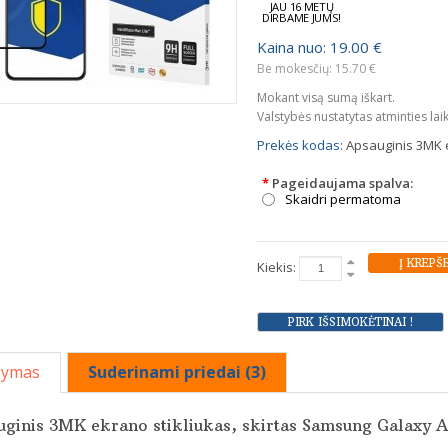
JAU 16 METŲ
DIRBAME JUMS!
Kaina nuo: 19.00 €
Be mokesčių: 15.70 €
Mokant visą sumą iškart.
Valstybės nustatytas atminties lai
Prekės kodas:
Apsauginis 3MK 
*
Pageidaujama spalva:
Skaidri permatoma
Kiekis:
šymas
Suderinami priedai (3)
ginis 3MK ekrano stikliukas, skirtas Samsung Galaxy A